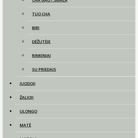
CHA GAO / SMALA
TUO CHA
BIRI
DĖŽUTĖJE
RINKINIAI
SU PRIEDAIS
JUODOJI
ŽALIOJI
ULONGO
MATĖ