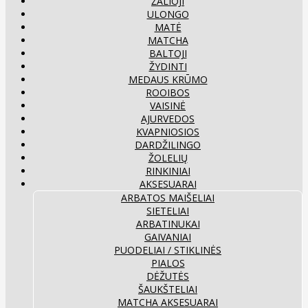
ŽALIOJI
ULONGO
MATĖ
MATCHA
BALTOJI
ŽYDINTI
MEDAUS KRŪMO
ROOIBOS
VAISINĖ
AJURVEDOS
KVAPNIOSIOS
DARDŽILINGO
ŽOLELIŲ
RINKINIAI
AKSESUARAI
ARBATOS MAIŠELIAI
SIETELIAI
ARBATINUKAI
GAIVANIAI
PUODELIAI / STIKLINĖS
PIALOS
DĖŽUTĖS
ŠAUKŠTELIAI
MATCHA AKSESUARAI