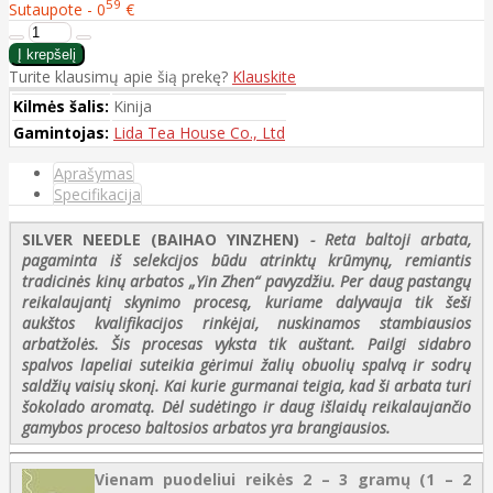
59
Sutaupote - 0
€
Turite klausimų apie šią prekę?
Klauskite
Kilmės šalis:
Kinija
Gamintojas:
Lida Tea House Co., Ltd
Aprašymas
Specifikacija
SILVER NEEDLE (BAIHAO YINZHEN)
- Reta baltoji arbata,
pagaminta iš selekcijos būdu atrinktų krūmynų, remiantis
tradicinės kinų arbatos „Yin Zhen“ pavyzdžiu. Per daug pastangų
reikalaujantį skynimo procesą, kuriame dalyvauja tik šeši
aukštos kvalifikacijos rinkėjai, nuskinamos stambiausios
arbatžolės. Šis procesas vyksta tik auštant. Pailgi sidabro
spalvos lapeliai suteikia gėrimui žalių obuolių spalvą ir sodrų
saldžių vaisių skonį. Kai kurie gurmanai teigia, kad ši arbata turi
šokolado aromatą. Dėl sudėtingo ir daug išlaidų reikalaujančio
gamybos proceso baltosios arbatos yra brangiausios.
Vienam puodeliui reikės 2 – 3 gramų (1 – 2