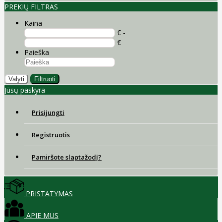
PREKIŲ FILTRAS
Kaina
€ -
€
Paieška
Valyti
Filtruoti
Jūsų paskyra
Prisijungti
Registruotis
Pamiršote slaptažodį?
PRISTATYMAS
APIE MUS