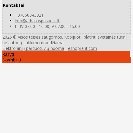
Kontaktai
+37060043821
info@arbatospasaulis.lt
I - IV 07.00 - 16.00, V 07.00 - 15.00
2026 © Visos teisės saugomos. Kopijuoti, platinti svetainės turinį
be autorių sutikimo draudžiama.
Elektroninių parduotuvių nuoma
-
eshoprent.com
Rašyti
Skambinti