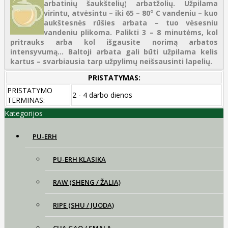
arbatinių šaukštelių
)
arbatžolių. Užpilama
virintu, atvėsintu – iki 65 – 80° C vandeniu – kuo
aukštesnės rūšies arbata – tuo vėsesniu
vandeniu plikoma. Palikti 3 – 8 minutėms, kol
pritrauks arba kol išgausite norimą arbatos
intensyvumą...
Baltoji arbata gali būti užpilama kelis
kartus – svarbiausia tarp užpylimų neišsausinti lapelių.
PRISTATYMAS:
PRISTATYMO
2 - 4 darbo dienos
TERMINAS:
Kategorijos
PU-ERH
PU-ERH KLASIKA
RAW (SHENG / ŽALIA)
RIPE (SHU / JUODA)