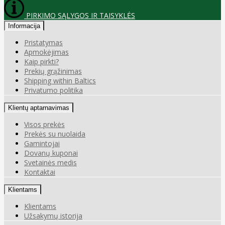
PIRKIMO SĄLYGOS IR TAISYKLĖS
Informacija
Pristatymas
Apmokėjimas
Kaip pirkti?
Prekių grąžinimas
Shipping within Baltics
Privatumo politika
Klientų aptarnavimas
Visos prekės
Prekės su nuolaida
Gamintojai
Dovanų kuponai
Svetainės medis
Kontaktai
Klientams
Klientams
Užsakymų istorija