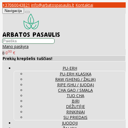
+37060043821
info@arbatospasaulis.lt
Kontaktai
Navigacija
Mano paskyra
00
0
€
0
Prekių krepšelis tuščias!
PU-ERH
PU-ERH KLASIKA
RAW (SHENG / ŽALIA)
RIPE (SHU / JUODA)
CHA GAO / SMALA
TUO CHA
BIRI
DĖŽUTĖJE
RINKINIAI
SU PRIEDAIS
JUODOJI