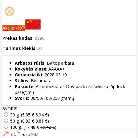
%
Akcija
-10
Prekės kodas:
0880
Turimas kiekis:
21
Arbatos rūšis:
Baltoji arbata
Kokybės klasė
: AAAAA+
Geriausia iki:
2028 03 10
Stilius:
Biri arbata
Pakuotė:
Aliuminizuotas Doy-pack maišelis su Zip-lock
užsegimu
Svoris:
30/50/100/250 gramų
SVORIS :
30 g. (
5.35 €
5.94 €
)
50 g. (
8.83 €
9.81 €
)
100 g. (
17.48 €
19.42 €
)
35
94
5
€
5
€
su PVM