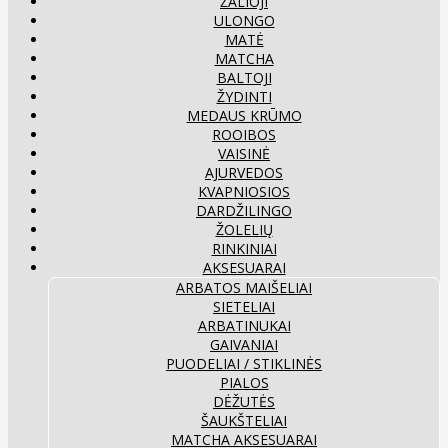
ŽALIOJI
ULONGO
MATĖ
MATCHA
BALTOJI
ŽYDINTI
MEDAUS KRŪMO
ROOIBOS
VAISINĖ
AJURVEDOS
KVAPNIOSIOS
DARDŽILINGO
ŽOLELIŲ
RINKINIAI
AKSESUARAI
ARBATOS MAIŠELIAI
SIETELIAI
ARBATINUKAI
GAIVANIAI
PUODELIAI / STIKLINĖS
PIALOS
DĖŽUTĖS
ŠAUKŠTELIAI
MATCHA AKSESUARAI