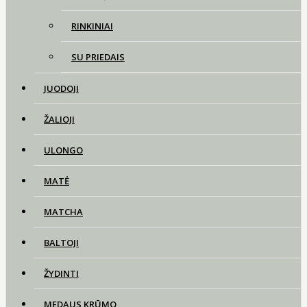
RINKINIAI
SU PRIEDAIS
JUODOJI
ŽALIOJI
ULONGO
MATĖ
MATCHA
BALTOJI
ŽYDINTI
MEDAUS KRŪMO