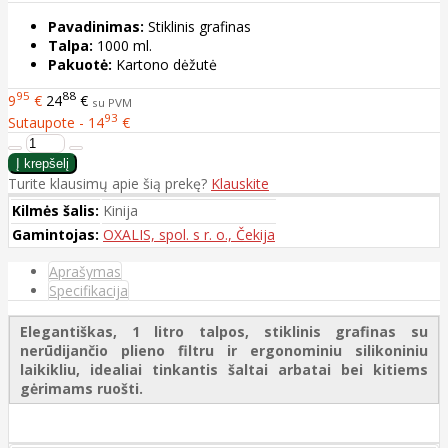
Pavadinimas:
Stiklinis grafinas
Talpa:
1000 ml.
Pakuotė:
Kartono dėžutė
95
88
9
€
24
€
su PVM
93
Sutaupote - 14
€
Turite klausimų apie šią prekę?
Klauskite
Kilmės šalis:
Kinija
Gamintojas:
OXALIS, spol. s r. o., Čekija
Aprašymas
Specifikacija
Elegantiškas, 1 litro talpos, stiklinis grafinas su
nerūdijančio plieno filtru ir ergonominiu silikoniniu
laikikliu, idealiai tinkantis šaltai arbatai bei kitiems
gėrimams ruošti.