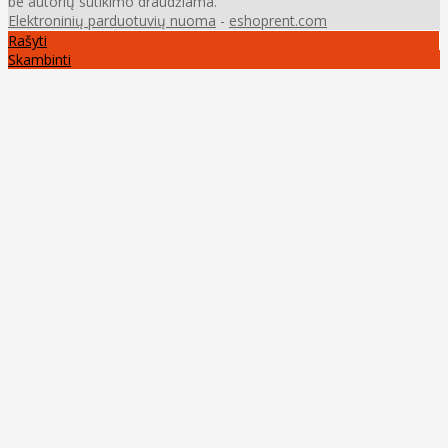
be autorių sutikimo draudžiama.
Elektroninių parduotuvių nuoma
-
eshoprent.com
Rašyti
Skambinti