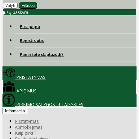
Valyti
Filtruoti
Jūsų paskyra
Prisijungti
Registruotis
Pamiršote slaptažodį?
PRISTATYMAS
APIE MUS
PIRKIMO SĄLYGOS IR TAISYKLĖS
Informacija
Pristatymas
Apmokėjimas
Kaip pirkti?
Prekių grąžinimas