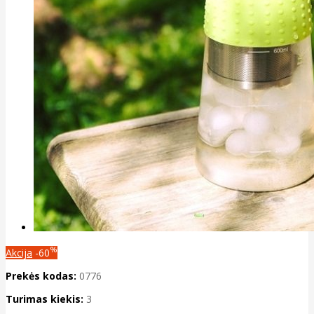
%
Akcija
-60
Prekės kodas:
0776
Turimas kiekis:
3