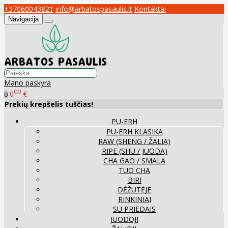
+37060043821
info@arbatospasaulis.lt
Kontaktai
Navigacija
Mano paskyra
00
0
€
0
Prekių krepšelis tuščias!
PU-ERH
PU-ERH KLASIKA
RAW (SHENG / ŽALIA)
RIPE (SHU / JUODA)
CHA GAO / SMALA
TUO CHA
BIRI
DĖŽUTĖJE
RINKINIAI
SU PRIEDAIS
JUODOJI