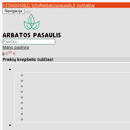
+37060043821
info@arbatospasaulis.lt
Kontaktai
Navigacija
Mano paskyra
00
0
€
0
Prekių krepšelis tuščias!