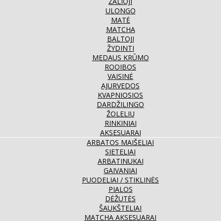
ŽALIOJI
ULONGO
MATĖ
MATCHA
BALTOJI
ŽYDINTI
MEDAUS KRŪMO
ROOIBOS
VAISINĖ
AJURVEDOS
KVAPNIOSIOS
DARDŽILINGO
ŽOLELIŲ
RINKINIAI
AKSESUARAI
ARBATOS MAIŠELIAI
SIETELIAI
ARBATINUKAI
GAIVANIAI
PUODELIAI / STIKLINĖS
PIALOS
DĖŽUTĖS
ŠAUKŠTELIAI
MATCHA AKSESUARAI