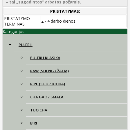
– tai „sugadintos“ arbatos požymis.
PRISTATYMAS:
PRISTATYMO
2 - 4 darbo dienos
TERMINAS:
Kategorijos
PU-ERH
PU-ERH KLASIKA
RAW (SHENG / ŽALIA)
RIPE (SHU / JUODA)
CHA GAO / SMALA
TUO CHA
BIRI