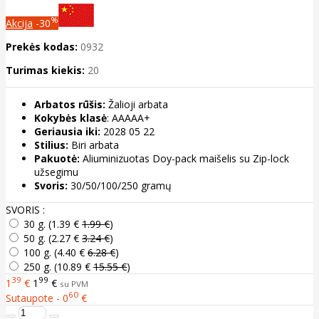
%
Akcija
-30
Prekės kodas:
0932
Turimas kiekis:
20
Arbatos rūšis:
Žalioji arbata
Kokybės klasė
: AAAAA+
Geriausia iki:
2028 05 22
Stilius:
Biri arbata
Pakuotė:
Aliuminizuotas Doy-pack maišelis su Zip-lock
užsegimu
Svoris:
30/50/100/250 gramų
SVORIS :
30 g. (
1.39 €
1.99 €
)
50 g. (
2.27 €
3.24 €
)
100 g. (
4.40 €
6.28 €
)
250 g. (
10.89 €
15.55 €
)
39
99
1
€
1
€
su PVM
60
Sutaupote - 0
€