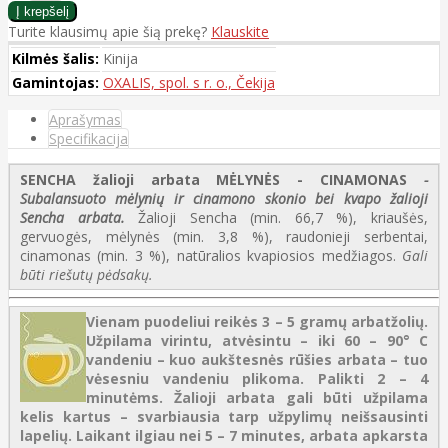
Turite klausimų apie šią prekę?
Klauskite
Kilmės šalis:
Kinija
Gamintojas:
OXALIS, spol. s r. o., Čekija
Aprašymas
Specifikacija
SENCHA žalioji arbata MĖLYNĖS - CINAMONAS
-
Subalansuoto mėlynių ir cinamono skonio bei kvapo žalioji
Sencha arbata.
Žalioji Sencha (min. 66,7 %), kriaušės,
gervuogės, mėlynės (min. 3,8 %), raudonieji serbentai,
cinamonas (min. 3 %), natūralios kvapiosios medžiagos.
Gali
būti riešutų pėdsakų.
Vienam puodeliui reikės 3 – 5 gramų arbatžolių.
Užpilama virintu, atvėsintu – iki 60 – 90° C
vandeniu – kuo aukštesnės rūšies arbata – tuo
vėsesniu vandeniu plikoma. Palikti 2 – 4
minutėms. Žalioji arbata gali būti užpilama
kelis kartus – svarbiausia tarp užpylimų neišsausinti
lapelių. Laikant ilgiau nei 5 – 7 minutes, arbata apkarsta