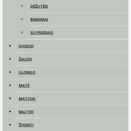
DĖŽUTĖJE
RINKINIAI
SU PRIEDAIS
JUODOJI
ŽALIOJI
ULONGO
MATĖ
MATCHA
BALTOJI
ŽYDINTI