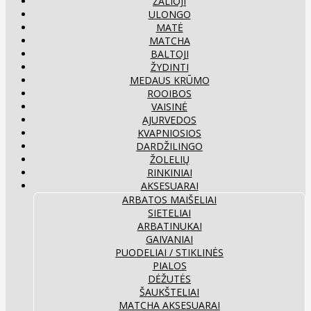
ŽALIOJI
ULONGO
MATĖ
MATCHA
BALTOJI
ŽYDINTI
MEDAUS KRŪMO
ROOIBOS
VAISINĖ
AJURVEDOS
KVAPNIOSIOS
DARDŽILINGO
ŽOLELIŲ
RINKINIAI
AKSESUARAI
ARBATOS MAIŠELIAI
SIETELIAI
ARBATINUKAI
GAIVANIAI
PUODELIAI / STIKLINĖS
PIALOS
DĖŽUTĖS
ŠAUKŠTELIAI
MATCHA AKSESUARAI