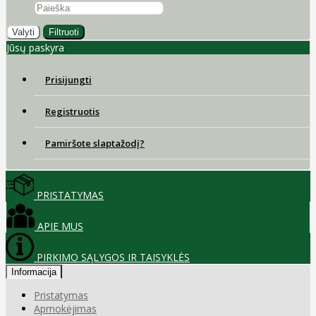
Valyti
Filtruoti
Jūsų paskyra
Prisijungti
Registruotis
Pamiršote slaptažodį?
PRISTATYMAS
APIE MUS
PIRKIMO SĄLYGOS IR TAISYKLĖS
Informacija
Pristatymas
Apmokėjimas