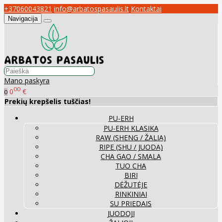
+37060043821
info@arbatospasaulis.lt
Kontaktai
Navigacija
Mano paskyra
00
0
€
0
Prekių krepšelis tuščias!
PU-ERH
PU-ERH KLASIKA
RAW (SHENG / ŽALIA)
RIPE (SHU / JUODA)
CHA GAO / SMALA
TUO CHA
BIRI
DĖŽUTĖJE
RINKINIAI
SU PRIEDAIS
JUODOJI