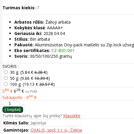
Turimas kiekis:
7
Arbatos rūšis:
Žalioji arbata
Kokybės klasė
: AAAAA+
Geriausia iki:
2028 04 04
Stilius:
Biri arbata
Pakuotė:
Aliuminizuotas Doy-pack maišelis su Zip-lock užse
Eko sertifikatas:
CZ-BIO-001
Svoris:
30/50/100/250 gramų
SVORIS :
30 g. (
5.84 €
6.28 €
)
50 g. (
9.66 €
10.39 €
)
100 g. (
19.13 €
20.57 €
)
84
28
5
€
6
€
su PVM
44
Sutaupote - 0
€
Turite klausimų apie šią prekę?
Klauskite
Kilmės šalis:
Japonija
Gamintojas:
OXALIS, spol. s r. o., Čekija