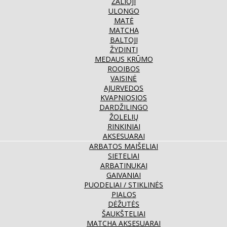
ŽALIOJI
ULONGO
MATĖ
MATCHA
BALTOJI
ŽYDINTI
MEDAUS KRŪMO
ROOIBOS
VAISINĖ
AJURVEDOS
KVAPNIOSIOS
DARDŽILINGO
ŽOLELIŲ
RINKINIAI
AKSESUARAI
ARBATOS MAIŠELIAI
SIETELIAI
ARBATINUKAI
GAIVANIAI
PUODELIAI / STIKLINĖS
PIALOS
DĖŽUTĖS
ŠAUKŠTELIAI
MATCHA AKSESUARAI