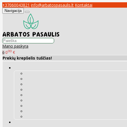
+37060043821
info@arbatospasaulis.lt
Kontaktai
Navigacija
Mano paskyra
00
0
€
0
Prekių krepšelis tuščias!