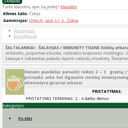
Turite klausimų apie šią prekę?
Klauskite
Kilmės šalis:
Čekija
Gamintojas:
OXALIS, spol. s r. o., Čekija
Aprašymas
Specifikacija
ŠALTALANKIAI - ŠALAVIJAS / IMMUNITY TISANE žolelių arbat
viršūnėlės, purpuriniai ežiuoliai, natūralios kvapiosios medžiagos.
G
šalavijai ir šaltalankiai padeda stiprinti natūralų imunitetą. Šeivamed
Vienam puodeliui paruošti reikės 2 – 3 gramų (1 –
pritrauks arba kol išgausite norimą intensyvumą.
alternatyva įprastai arbatai.
PRISTATYMAS:
PRISTATYMO TERMINAS:
2 - 4 darbo dienos
Kategorijos
PU-ERH