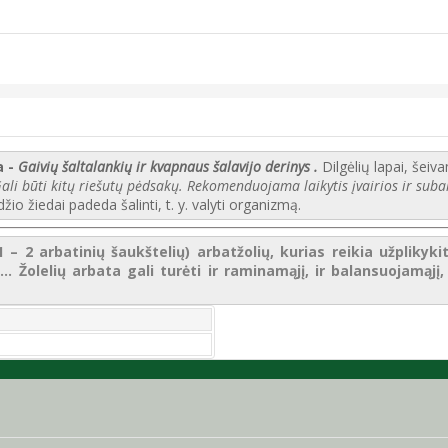
a -
Gaivių šaltalankių ir kvapnaus šalavijo derinys
.
Dilgėlių lapai, šeiva
ali būti kitų riešutų pėdsakų. Rekomenduojama laikytis įvairios ir suba
žio žiedai padeda šalinti, t. y. valyti organizmą.
 2 arbatinių šaukštelių) arbatžolių, kurias reikia užplikykite
..
Žolelių arbata gali turėti ir raminamąjį, ir balansuojamąjį,