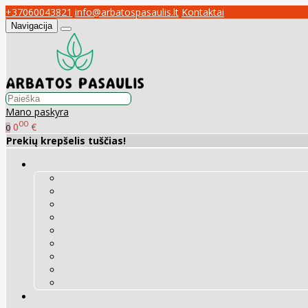
+37060043821
info@arbatospasaulis.lt
Kontaktai
Navigacija
Mano paskyra
00
0
€
0
Prekių krepšelis tuščias!