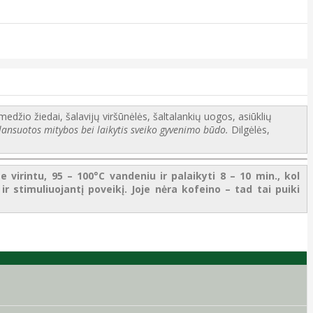
medžio žiedai, šalavijų viršūnėlės, šaltalankių uogos, asiūklių
lansuotos mitybos bei laikytis sveiko gyvenimo būdo.
Dilgėlės,
 virintu, 95 – 100°C vandeniu ir palaikyti 8 – 10 min., kol
 ir stimuliuojantį poveikį. Joje nėra kofeino – tad tai puiki