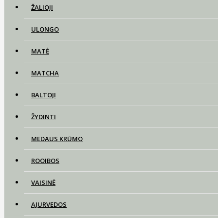
ŽALIOJI
ULONGO
MATĖ
MATCHA
BALTOJI
ŽYDINTI
MEDAUS KRŪMO
ROOIBOS
VAISINĖ
AJURVEDOS