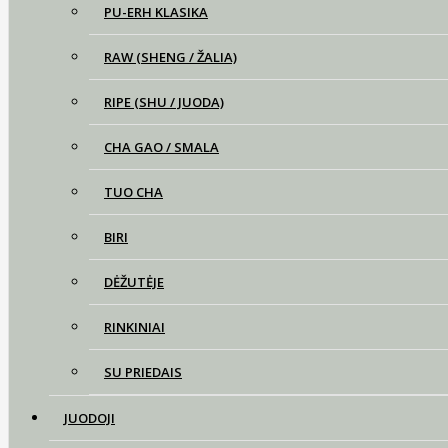
PU-ERH KLASIKA
RAW (SHENG / ŽALIA)
RIPE (SHU / JUODA)
CHA GAO / SMALA
TUO CHA
BIRI
DĖŽUTĖJE
RINKINIAI
SU PRIEDAIS
JUODOJI