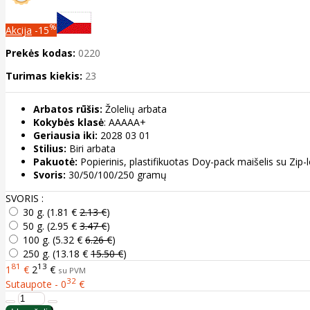
%
Akcija
-15
Prekės kodas:
0220
Turimas kiekis:
23
Arbatos rūšis:
Žolelių arbata
Kokybės klasė
: AAAAA+
Geriausia iki:
2028 03 01
Stilius:
Biri arbata
Pakuotė:
Popierinis, plastifikuotas Doy-pack maišelis su Zip
Svoris:
30/50/100/250 gramų
SVORIS :
30 g. (
1.81 €
2.13 €
)
50 g. (
2.95 €
3.47 €
)
100 g. (
5.32 €
6.26 €
)
250 g. (
13.18 €
15.50 €
)
81
13
1
€
2
€
su PVM
32
Sutaupote - 0
€