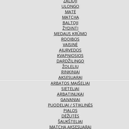
ŽALIOJI
ULONGO
MATĖ
MATCHA
BALTOJI
ŽYDINTI
MEDAUS KRŪMO
ROOIBOS
VAISINĖ
AJURVEDOS
KVAPNIOSIOS
DARDŽILINGO
ŽOLELIŲ
RINKINIAI
AKSESUARAI
ARBATOS MAIŠELIAI
SIETELIAI
ARBATINUKAI
GAIVANIAI
PUODELIAI / STIKLINĖS
PIALOS
DĖŽUTĖS
ŠAUKŠTELIAI
MATCHA AKSESUARAI