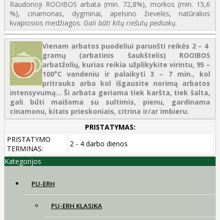
Raudonoji ROOIBOS arbata (min. 72,8%), morkos (min. 15,6
%), cinamonas, dygminai, apelsino žievelės, natūralios
kvapiosios medžiagos.
Gali būti kitų riešutų pėdsakų.
Vienam arbatos puodeliui paruošti reikės 2 – 4
gramų (arbatinis šaukštelis) ROOIBOS
arbatžolių, kurias reikia užplikykite virintu, 95 –
100°C vandeniu ir palaikyti 3 – 7 min., kol
pritrauks arba kol išgausite norimą arbatos
intensyvumą...
Ši arbata geriama tiek karšta, tiek šalta,
gali būti maišoma su sultimis, pienu, gardinama
cinamonu, kitais prieskoniais, citrina ir/ar imbieru.
PRISTATYMAS:
PRISTATYMO
2 - 4 darbo dienos
TERMINAS:
Kategorijos
PU-ERH
PU-ERH KLASIKA