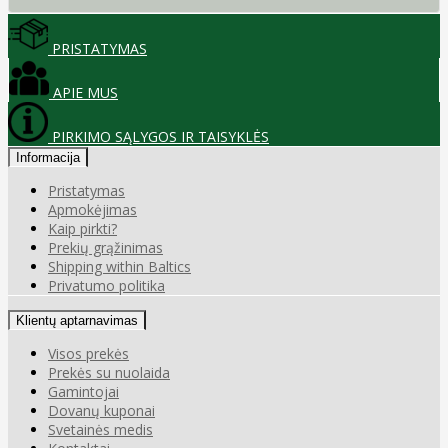
PRISTATYMAS
APIE MUS
PIRKIMO SĄLYGOS IR TAISYKLĖS
Informacija
Pristatymas
Apmokėjimas
Kaip pirkti?
Prekių grąžinimas
Shipping within Baltics
Privatumo politika
Klientų aptarnavimas
Visos prekės
Prekės su nuolaida
Gamintojai
Dovanų kuponai
Svetainės medis