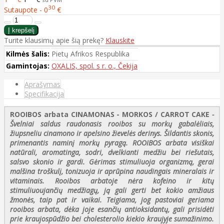
30
Sutaupote - 0
€
Turite klausimų apie šią prekę?
Klauskite
Kilmės šalis:
Pietų Afrikos Respublika
Gamintojas:
OXALIS, spol. s r. o., Čekija
Aprašymas
Specifikacija
ROOIBOS arbata CINAMONAS - MORKOS / CARROT CAKE
-
Švelniai saldus raudonasis rooibos su morkų gabalėliais,
žiupsneliu cinamono ir apelsino žievelės derinys. Šildantis skonis,
primenantis naminį morkų pyragą.
ROOIBOS
arbata visiškai
natūrali, aromatinga, sodri, dvelkianti medžiu bei riešutais,
salsvo skonio ir gardi. Gėrimas stimuliuoja organizmą, gerai
malšina troškulį, tonizuoja ir aprūpina naudingais mineralais ir
vitaminais. Rooibos arbatoje nėra kofeino ir kitų
stimuliuoujančių medžiagų, ją gali gerti bet kokio amžiaus
žmonės, taip pat ir vaikai. Teigiama, jog pastoviai geriama
rooibos arbata, dėka joje esančių antioksidantų, gali prisidėti
prie kraujospūdžio bei cholesterolio kiekio kraujyje sumažinimo.