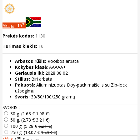
%
Akcija
-15
Prekės kodas:
1130
Turimas kiekis:
16
Arbatos rūšis:
Rooibos arbata
Kokybės klasė
: AAAAA+
Geriausia iki:
2028 08 02
Stilius:
Biri arbata
Pakuotė:
Aliuminizuotas Doy-pack maišelis su Zip-lock
užsegimu
Svoris:
30/50/100/250 gramų
SVORIS :
30 g. (
1.68 €
1.98 €
)
50 g. (
2.73 €
3.21 €
)
100 g. (
5.28 €
6.21 €
)
250 g. (
13.07 €
15.38 €
)
68
98
1
€
1
€
su PVM