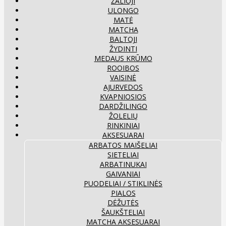
ŽALIOJI
ULONGO
MATĖ
MATCHA
BALTOJI
ŽYDINTI
MEDAUS KRŪMO
ROOIBOS
VAISINĖ
AJURVEDOS
KVAPNIOSIOS
DARDŽILINGO
ŽOLELIŲ
RINKINIAI
AKSESUARAI
ARBATOS MAIŠELIAI
SIETELIAI
ARBATINUKAI
GAIVANIAI
PUODELIAI / STIKLINĖS
PIALOS
DĖŽUTĖS
ŠAUKŠTELIAI
MATCHA AKSESUARAI