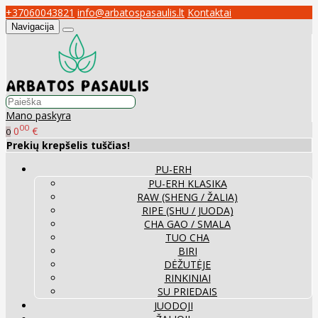
+37060043821
info@arbatospasaulis.lt
Kontaktai
Navigacija
Mano paskyra
00
0
€
0
Prekių krepšelis tuščias!
PU-ERH
PU-ERH KLASIKA
RAW (SHENG / ŽALIA)
RIPE (SHU / JUODA)
CHA GAO / SMALA
TUO CHA
BIRI
DĖŽUTĖJE
RINKINIAI
SU PRIEDAIS
JUODOJI