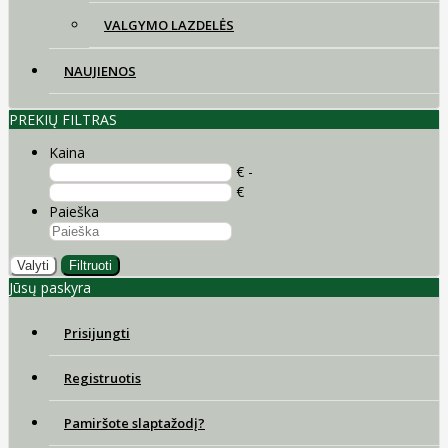
VALGYMO LAZDELĖS
NAUJIENOS
PREKIŲ FILTRAS
Kaina
€ -
€
Paieška
Valyti
Filtruoti
Jūsų paskyra
Prisijungti
Registruotis
Pamiršote slaptažodį?