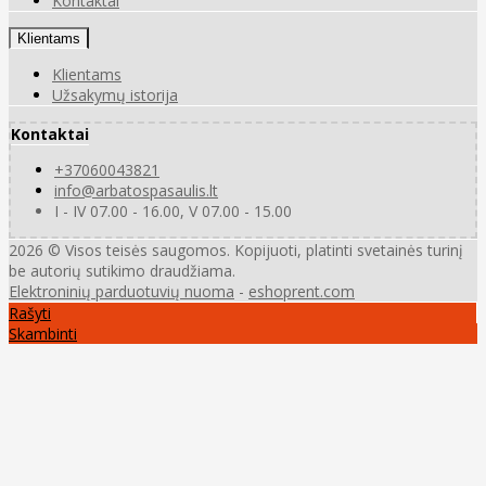
Kontaktai
Klientams
Klientams
Užsakymų istorija
Kontaktai
+37060043821
info@arbatospasaulis.lt
I - IV 07.00 - 16.00, V 07.00 - 15.00
2026 © Visos teisės saugomos. Kopijuoti, platinti svetainės turinį
be autorių sutikimo draudžiama.
Elektroninių parduotuvių nuoma
-
eshoprent.com
Rašyti
Skambinti