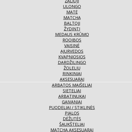
ŽALIOJI
ULONGO
MATĖ
MATCHA
BALTOJI
ŽYDINTI
MEDAUS KRŪMO
ROOIBOS
VAISINĖ
AJURVEDOS
KVAPNIOSIOS
DARDŽILINGO
ŽOLELIŲ
RINKINIAI
AKSESUARAI
ARBATOS MAIŠELIAI
SIETELIAI
ARBATINUKAI
GAIVANIAI
PUODELIAI / STIKLINĖS
PIALOS
DĖŽUTĖS
ŠAUKŠTELIAI
MATCHA AKSESUARAI