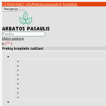
+37060043821
info@arbatospasaulis.lt
Kontaktai
Navigacija
Mano paskyra
00
0
€
0
Prekių krepšelis tuščias!