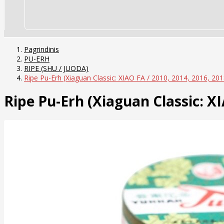
Pagrindinis
PU-ERH
RIPE (SHU / JUODA)
Ripe Pu-Erh (Xiaguan Classic: XIAO FA / 2010, 2014, 2016, 201
Ripe Pu-Erh (Xiaguan Classic: XI