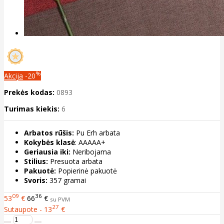
%
Akcija
-20
Prekės kodas:
0893
Turimas kiekis:
6
Arbatos rūšis:
Pu Erh arbata
Kokybės klasė
: AAAAA+
Geriausia iki:
Neribojama
Stilius:
Presuota arbata
Pakuotė:
Popierinė pakuotė
Svoris:
357 gramai
09
36
53
€
66
€
su PVM
27
Sutaupote - 13
€