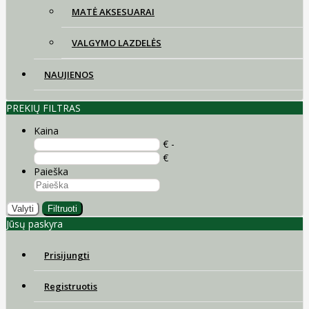
MATĖ AKSESUARAI
VALGYMO LAZDELĖS
NAUJIENOS
PREKIŲ FILTRAS
Kaina
€ -
€
Paieška
Valyti
Filtruoti
Jūsų paskyra
Prisijungti
Registruotis