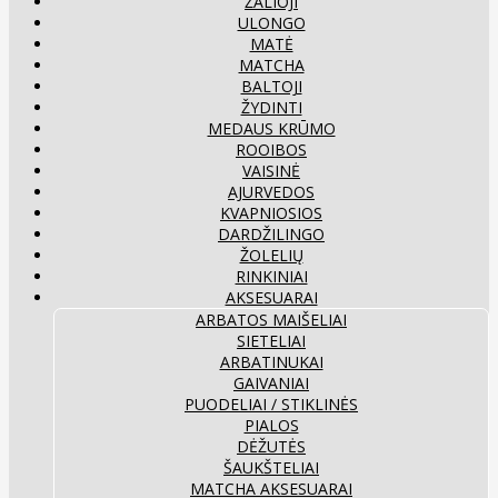
ŽALIOJI
ULONGO
MATĖ
MATCHA
BALTOJI
ŽYDINTI
MEDAUS KRŪMO
ROOIBOS
VAISINĖ
AJURVEDOS
KVAPNIOSIOS
DARDŽILINGO
ŽOLELIŲ
RINKINIAI
AKSESUARAI
ARBATOS MAIŠELIAI
SIETELIAI
ARBATINUKAI
GAIVANIAI
PUODELIAI / STIKLINĖS
PIALOS
DĖŽUTĖS
ŠAUKŠTELIAI
MATCHA AKSESUARAI