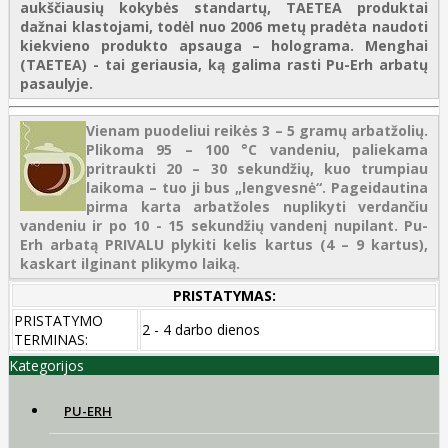
aukščiausių kokybės standartų, TAETEA produktai
dažnai klastojami, todėl nuo 2006 metų pradėta naudoti
kiekvieno produkto apsauga – holograma. Menghai
(TAETEA) - tai geriausia, ką galima rasti Pu-Erh arbatų
pasaulyje.
Vienam puodeliui reikės 3 – 5 gramų arbatžolių.
Plikoma 95 – 100 °C vandeniu, paliekama
pritraukti 20 – 30 sekundžių, kuo trumpiau
laikoma – tuo ji bus „lengvesnė“. Pageidautina
pirma karta arbatžoles nuplikyti verdančiu
vandeniu ir po 10 - 15 sekundžių vandenį nupilant. Pu-
Erh arbatą PRIVALU plykiti kelis kartus (4 – 9 kartus),
kaskart ilginant plikymo laiką.
PRISTATYMAS:
PRISTATYMO
2 - 4 darbo dienos
TERMINAS:
Kategorijos
PU-ERH