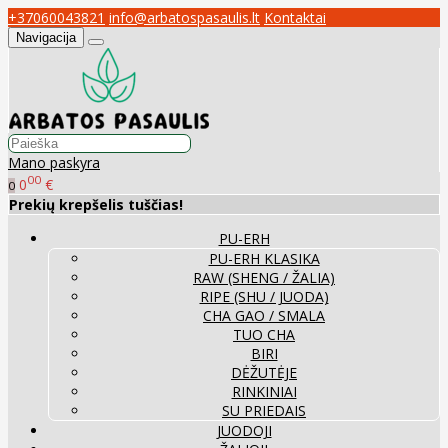
+37060043821
info@arbatospasaulis.lt
Kontaktai
Navigacija
Mano paskyra
00
0
€
0
Prekių krepšelis tuščias!
PU-ERH
PU-ERH KLASIKA
RAW (SHENG / ŽALIA)
RIPE (SHU / JUODA)
CHA GAO / SMALA
TUO CHA
BIRI
DĖŽUTĖJE
RINKINIAI
SU PRIEDAIS
JUODOJI