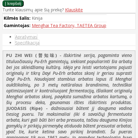
Turite klausimų apie šią prekę?
Klauskite
Kilmės šalis:
Kinija
Gamintojas:
Menghai Tea Factory, TAETEA Group
Aprašymas
Specifikacija
PU ZHI WEI (普知味)
- Išskirtinė serija, pagaminta vieno
tituluočiausių Pu-Erh gamintojų, siekiant populiarinti šia arbatą
bei jos skleidžiamą kultūrą. Idėja yra leisti vartotojams pajusti
originalų ir tikrą Dayi Pu-Erh arbatos skonį ir geriau suprasti
Dayi Pu-Erh. Naudojant stambius arbatos lapus iš Menghai
aukštikalnių, po 3 metų natūralaus brandinimo, techniškai
optimizuojant ir kontroliuojant fermentaciją, išlaikant originalų
Menghai arbatos skonį, pavyksta sumažina arbatos kartumą, o
šių procesu deka, gaunamas išties išskirtinis produktas.
JUODASIS (Ripe)
-
dažniausiai būtent jį dauguma vadina
tiesiog pueru. Tai maksimaliai (iki 6 savaičių) fermentuota
arbata, kuri gali būti biri arba presuota, tačiau dauguma Kinijos
gamyklų ir pirkėjų pirmenybę atiduoda būtent presuotai arbatai,
ypač tie, kurie ketina savo pirkinį brandinti. Šu pueras
gaminamas tik nuo 1962 metų. Jo gamybos technologija buvo