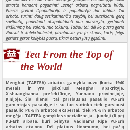
atrasta bandant pagaminti „seną“ arbatą pagreitintu būdu.
Pueras greitai išpopuliarėjo ir populiarėja dar labiau. Tai
arbata, turinti daug sveikatinančių savybių bei suteikianti gerą
savijautą, padedanti atsipalaiduoti nuo nuovargio, gerinanti
virškinimą bei valanti nuo toksinų. Tačiau tai, dėl ko puerą geria
žinovai ir kolekcionieriai, pirmiausia yra jo skonis, kuris, jeigu
geriate geros kokybės puerą, tikrai neturi jūsų gąsdinti.
Tea From the Top of
the World
Menghai (TAETEA) arbatos gamykla buvo įkurta 1940
metais ir yra įsikūrusi Menghai apskrityje,
Xishuangbanna prefektūroje, Yunnano provincijoje,
Kinijoje. Šiai dienai, tai garsiausias pasaulio Pu-Erh
gamintojas pasaulyje ir su tuo sutinka tiek garsiausi
pasaulio Pu-Erh arbatos ekspertai, tiek Pu-Erh arbatos
megėjai. TAETEA gamyklos specializacija – juodoji (Ripe)
Pu-Erh arbata, kuri pelnytai vadinama Ripe Pu-Erh
arbatos etalonu. Dėl plataus žinomumo, bei pačių