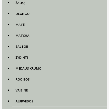
ŽALIOJI
ULONGO
MATĖ
MATCHA
BALTOJI
ŽYDINTI
MEDAUS KRŪMO
ROOIBOS
VAISINĖ
AJURVEDOS