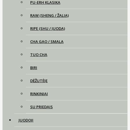
PU-ERH KLASIKA
RAW (SHENG / ŽALIA)
RIPE (SHU / JUODA)
CHA GAO / SMALA
TUO CHA
BIRI
DĖŽUTĖJE
RINKINIAI
SU PRIEDAIS
JUODOJI