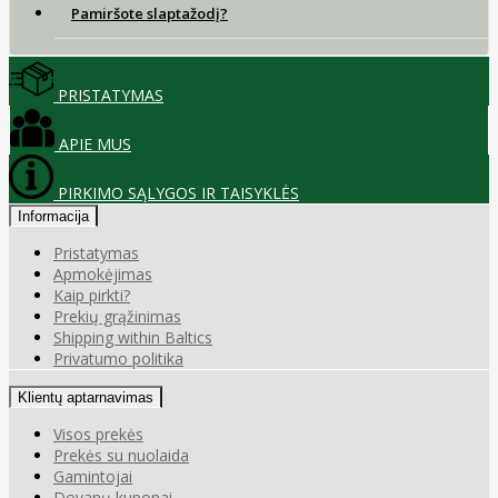
Pamiršote slaptažodį?
PRISTATYMAS
APIE MUS
PIRKIMO SĄLYGOS IR TAISYKLĖS
Informacija
Pristatymas
Apmokėjimas
Kaip pirkti?
Prekių grąžinimas
Shipping within Baltics
Privatumo politika
Klientų aptarnavimas
Visos prekės
Prekės su nuolaida
Gamintojai
Dovanų kuponai