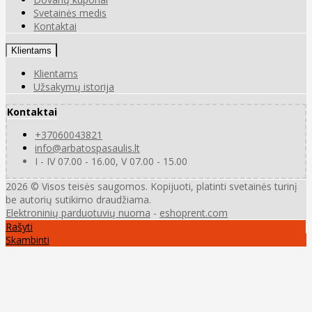
Svetainės medis
Kontaktai
Klientams
Klientams
Užsakymų istorija
Kontaktai
+37060043821
info@arbatospasaulis.lt
I - IV 07.00 - 16.00, V 07.00 - 15.00
2026 © Visos teisės saugomos. Kopijuoti, platinti svetainės turinį
be autorių sutikimo draudžiama.
Elektroninių parduotuvių nuoma
-
eshoprent.com
Rašyti
Skambinti