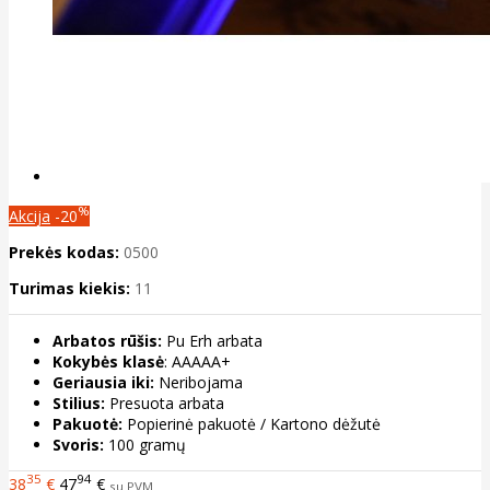
%
Akcija
-20
Prekės kodas:
0500
Turimas kiekis:
11
Arbatos rūšis:
Pu Erh arbata
Kokybės klasė
: AAAAA+
Geriausia iki:
Neribojama
Stilius:
Presuota arbata
Pakuotė:
Popierinė pakuotė / Kartono dėžutė
Svoris:
100 gramų
35
94
38
€
47
€
su PVM