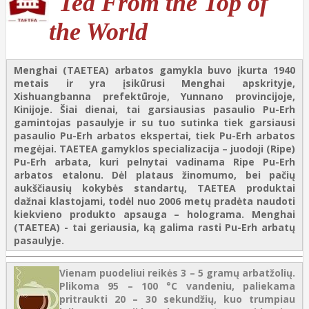
Tea From the Top of
the World
Menghai (TAETEA) arbatos gamykla buvo įkurta 1940
metais ir yra įsikūrusi Menghai apskrityje,
Xishuangbanna prefektūroje, Yunnano provincijoje,
Kinijoje. Šiai dienai, tai garsiausias pasaulio Pu-Erh
gamintojas pasaulyje ir su tuo sutinka tiek garsiausi
pasaulio Pu-Erh arbatos ekspertai, tiek Pu-Erh arbatos
megėjai. TAETEA gamyklos specializacija – juodoji (Ripe)
Pu-Erh arbata, kuri pelnytai vadinama Ripe Pu-Erh
arbatos etalonu. Dėl plataus žinomumo, bei pačių
aukščiausių kokybės standartų, TAETEA produktai
dažnai klastojami, todėl nuo 2006 metų pradėta naudoti
kiekvieno produkto apsauga – holograma. Menghai
(TAETEA) - tai geriausia, ką galima rasti Pu-Erh arbatų
pasaulyje.
Vienam puodeliui reikės 3 – 5 gramų arbatžolių.
Plikoma 95 – 100 °C vandeniu, paliekama
pritraukti 20 – 30 sekundžių, kuo trumpiau