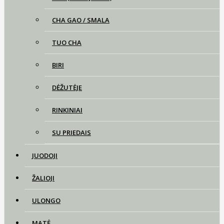
CHA GAO / SMALA
TUO CHA
BIRI
DĖŽUTĖJE
RINKINIAI
SU PRIEDAIS
JUODOJI
ŽALIOJI
ULONGO
MATĖ