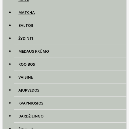
MATCHA
BALTOJI
ŽYDINTI
MEDAUS KRŪMO
ROOIBOS
VAISINĖ
AJURVEDOS
KVAPNIOSIOS
DARDŽILINGO
ŽOLELIŲ