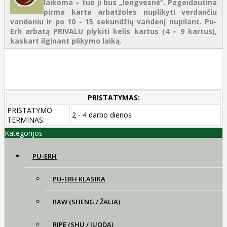
laikoma – tuo ji bus „lengvesnė“. Pageidautina
pirma karta arbatžoles nuplikyti verdančiu
vandeniu ir po 10 - 15 sekundžių vandenį nupilant. Pu-
Erh arbatą PRIVALU plykiti kelis kartus (4 – 9 kartus),
kaskart ilginant plikymo laiką.
PRISTATYMAS:
PRISTATYMO
2 - 4 darbo dienos
TERMINAS:
Kategorijos
PU-ERH
PU-ERH KLASIKA
RAW (SHENG / ŽALIA)
RIPE (SHU / JUODA)