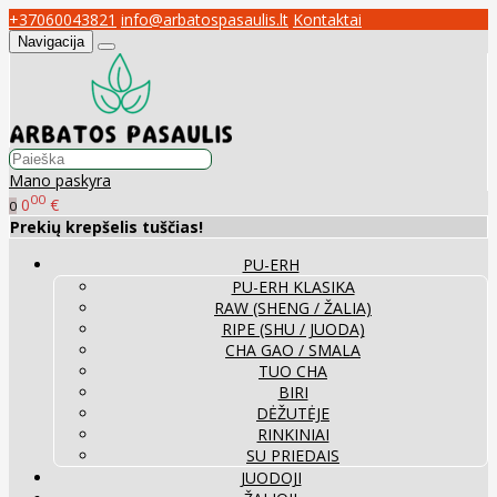
+37060043821
info@arbatospasaulis.lt
Kontaktai
Navigacija
Mano paskyra
00
0
€
0
Prekių krepšelis tuščias!
PU-ERH
PU-ERH KLASIKA
RAW (SHENG / ŽALIA)
RIPE (SHU / JUODA)
CHA GAO / SMALA
TUO CHA
BIRI
DĖŽUTĖJE
RINKINIAI
SU PRIEDAIS
JUODOJI