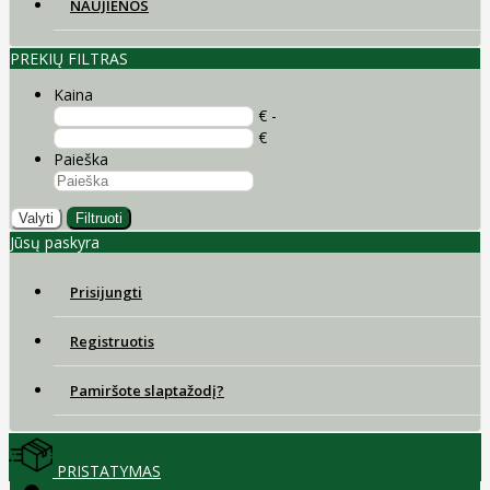
NAUJIENOS
PREKIŲ FILTRAS
Kaina
€ -
€
Paieška
Valyti
Filtruoti
Jūsų paskyra
Prisijungti
Registruotis
Pamiršote slaptažodį?
PRISTATYMAS