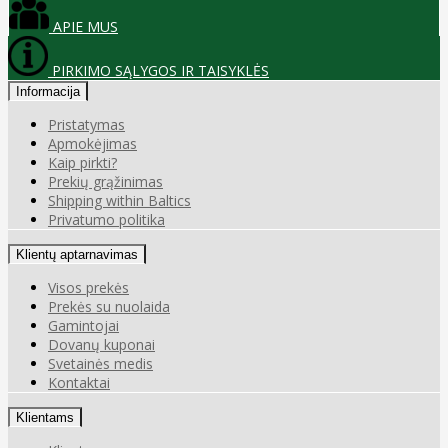
APIE MUS
PIRKIMO SĄLYGOS IR TAISYKLĖS
Informacija
Pristatymas
Apmokėjimas
Kaip pirkti?
Prekių grąžinimas
Shipping within Baltics
Privatumo politika
Klientų aptarnavimas
Visos prekės
Prekės su nuolaida
Gamintojai
Dovanų kuponai
Svetainės medis
Kontaktai
Klientams