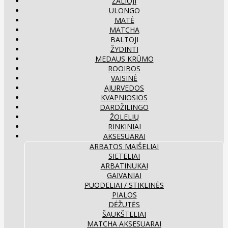
ŽALIOJI
ULONGO
MATĖ
MATCHA
BALTOJI
ŽYDINTI
MEDAUS KRŪMO
ROOIBOS
VAISINĖ
AJURVEDOS
KVAPNIOSIOS
DARDŽILINGO
ŽOLELIŲ
RINKINIAI
AKSESUARAI
ARBATOS MAIŠELIAI
SIETELIAI
ARBATINUKAI
GAIVANIAI
PUODELIAI / STIKLINĖS
PIALOS
DĖŽUTĖS
ŠAUKŠTELIAI
MATCHA AKSESUARAI