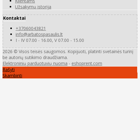
Klientams
Užsakymų istorija
Kontaktai
+37060043821
info@arbatospasaulis.lt
I - IV 07.00 - 16.00, V 07.00 - 15.00
2026 © Visos teisės saugomos. Kopijuoti, platinti svetainės turinį
be autorių sutikimo draudžiama.
Elektroninių parduotuvių nuoma
-
eshoprent.com
Rašyti
Skambinti