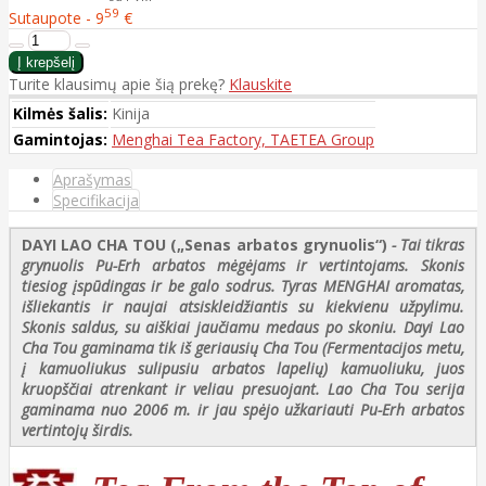
59
Sutaupote - 9
€
Turite klausimų apie šią prekę?
Klauskite
Kilmės šalis:
Kinija
Gamintojas:
Menghai Tea Factory, TAETEA Group
Aprašymas
Specifikacija
DAYI LAO CHA TOU
(„Senas arbatos grynuolis“)
- Tai tikras
grynuolis Pu-Erh arbatos mėgėjams ir vertintojams. Skonis
tiesiog įspūdingas ir be galo sodrus. Tyras MENGHAI aromatas,
išliekantis ir naujai atsiskleidžiantis su kiekvienu užpylimu.
Skonis saldus, su aiškiai jaučiamu medaus po skoniu. Dayi Lao
Cha Tou gaminama tik iš geriausių Cha Tou (Fermentacijos metu,
į kamuoliukus sulipusiu arbatos lapelių) kamuoliuku, juos
kruopščiai atrenkant ir veliau presuojant. Lao Cha Tou serija
gaminama nuo 2006 m. ir jau spėjo užkariauti Pu-Erh arbatos
vertintojų širdis.