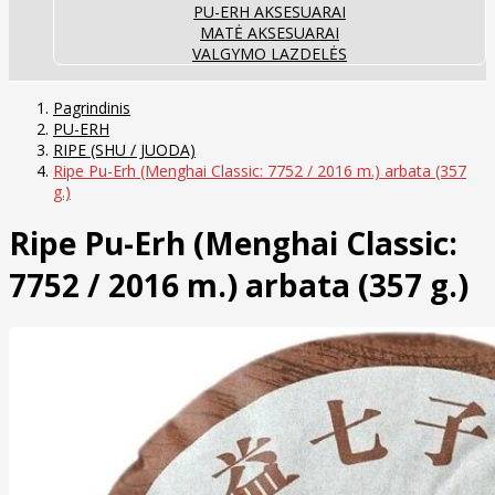
PU-ERH AKSESUARAI
MATĖ AKSESUARAI
VALGYMO LAZDELĖS
Pagrindinis
PU-ERH
RIPE (SHU / JUODA)
Ripe Pu-Erh (Menghai Classic: 7752 / 2016 m.) arbata (357
g.)
Ripe Pu-Erh (Menghai Classic:
7752 / 2016 m.) arbata (357 g.)