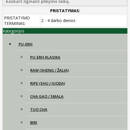
kaskart ilginant plikymo laiką.
PRISTATYMAS:
PRISTATYMO
2 - 4 darbo dienos
TERMINAS:
Kategorijos
PU-ERH
PU-ERH KLASIKA
RAW (SHENG / ŽALIA)
RIPE (SHU / JUODA)
CHA GAO / SMALA
TUO CHA
BIRI