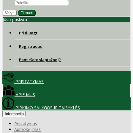
Valyti
Filtruoti
Jūsų paskyra
Prisijungti
Registruotis
Pamiršote slaptažodį?
PRISTATYMAS
APIE MUS
PIRKIMO SĄLYGOS IR TAISYKLĖS
Informacija
Pristatymas
Apmokėjimas