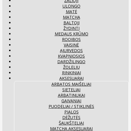
ŽALIOJI
ULONGO
MATĖ
MATCHA
BALTOJI
ŽYDINTI
MEDAUS KRŪMO
ROOIBOS
VAISINĖ
AJURVEDOS
KVAPNIOSIOS
DARDŽILINGO
ŽOLELIŲ
RINKINIAI
AKSESUARAI
ARBATOS MAIŠELIAI
SIETELIAI
ARBATINUKAI
GAIVANIAI
PUODELIAI / STIKLINĖS
PIALOS
DĖŽUTĖS
ŠAUKŠTELIAI
MATCHA AKSESUARAI