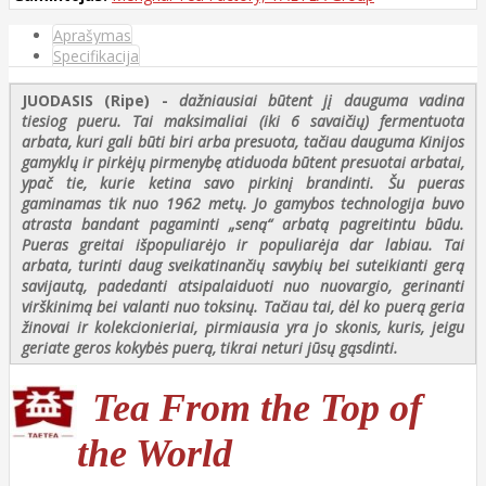
Aprašymas
Specifikacija
JUODASIS (Ripe)
-
dažniausiai būtent jį dauguma vadina
tiesiog pueru. Tai maksimaliai (iki 6 savaičių) fermentuota
arbata, kuri gali būti biri arba presuota, tačiau dauguma Kinijos
gamyklų ir pirkėjų pirmenybę atiduoda būtent presuotai arbatai,
ypač tie, kurie ketina savo pirkinį brandinti. Šu pueras
gaminamas tik nuo 1962 metų. Jo gamybos technologija buvo
atrasta bandant pagaminti „seną“ arbatą pagreitintu būdu.
Pueras greitai išpopuliarėjo ir populiarėja dar labiau. Tai
arbata, turinti daug sveikatinančių savybių bei suteikianti gerą
savijautą, padedanti atsipalaiduoti nuo nuovargio, gerinanti
virškinimą bei valanti nuo toksinų. Tačiau tai, dėl ko puerą geria
žinovai ir kolekcionieriai, pirmiausia yra jo skonis, kuris, jeigu
geriate geros kokybės puerą, tikrai neturi jūsų gąsdinti.
Tea From the Top of
the World