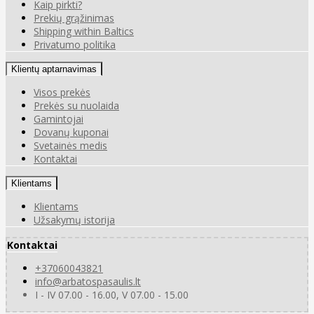
Kaip pirkti?
Prekių grąžinimas
Shipping within Baltics
Privatumo politika
Klientų aptarnavimas
Visos prekės
Prekės su nuolaida
Gamintojai
Dovanų kuponai
Svetainės medis
Kontaktai
Klientams
Klientams
Užsakymų istorija
Kontaktai
+37060043821
info@arbatospasaulis.lt
I - IV 07.00 - 16.00, V 07.00 - 15.00