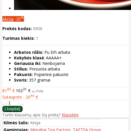
%
Akcija
-20
Prekės kodas:
0906
Turimas kiekis:
1
Arbatos rūšis:
Pu Erh arbata
Kokybės klasė
: AAAAA+
Geriausia iki:
Neribojama
Stilius:
Presuota arbata
Pakuotė:
Popierinė pakuotė
Svoris:
357 gramai
85
31
81
€
102
€
su PVM
46
Sutaupote - 20
€
Turite klausimų apie šią prekę?
Klauskite
Kilmės šalis:
Kinija
Gamintojas:
Menghai Tea Factory, TAETEA Group