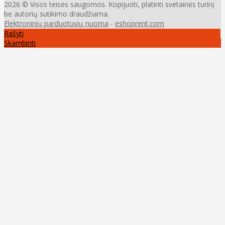
2026 © Visos teisės saugomos. Kopijuoti, platinti svetainės turinį
be autorių sutikimo draudžiama.
Elektroninių parduotuvių nuoma
-
eshoprent.com
Rašyti
Skambinti