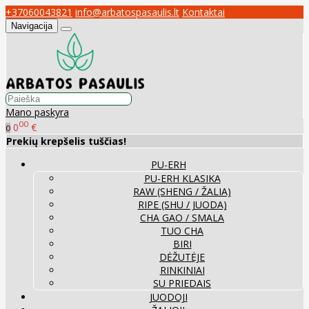
+37060043821
info@arbatospasaulis.lt
Kontaktai
Navigacija
Mano paskyra
00
0
€
0
Prekių krepšelis tuščias!
PU-ERH
PU-ERH KLASIKA
RAW (SHENG / ŽALIA)
RIPE (SHU / JUODA)
CHA GAO / SMALA
TUO CHA
BIRI
DĖŽUTĖJE
RINKINIAI
SU PRIEDAIS
JUODOJI