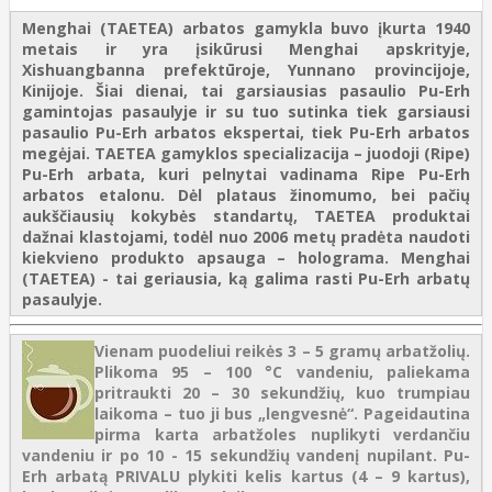
Menghai (TAETEA) arbatos gamykla buvo įkurta 1940
metais ir yra įsikūrusi Menghai apskrityje,
Xishuangbanna prefektūroje, Yunnano provincijoje,
Kinijoje. Šiai dienai, tai garsiausias pasaulio Pu-Erh
gamintojas pasaulyje ir su tuo sutinka tiek garsiausi
pasaulio Pu-Erh arbatos ekspertai, tiek Pu-Erh arbatos
megėjai. TAETEA gamyklos specializacija – juodoji (Ripe)
Pu-Erh arbata, kuri pelnytai vadinama Ripe Pu-Erh
arbatos etalonu. Dėl plataus žinomumo, bei pačių
aukščiausių kokybės standartų, TAETEA produktai
dažnai klastojami, todėl nuo 2006 metų pradėta naudoti
kiekvieno produkto apsauga – holograma. Menghai
(TAETEA) - tai geriausia, ką galima rasti Pu-Erh arbatų
pasaulyje.
Vienam puodeliui reikės 3 – 5 gramų arbatžolių.
Plikoma 95 – 100 °C vandeniu, paliekama
pritraukti 20 – 30 sekundžių, kuo trumpiau
laikoma – tuo ji bus „lengvesnė“. Pageidautina
pirma karta arbatžoles nuplikyti verdančiu
vandeniu ir po 10 - 15 sekundžių vandenį nupilant. Pu-
Erh arbatą PRIVALU plykiti kelis kartus (4 – 9 kartus),