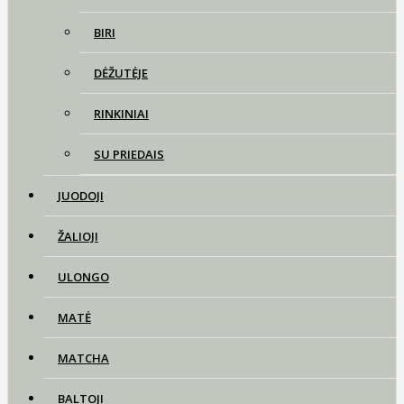
BIRI
DĖŽUTĖJE
RINKINIAI
SU PRIEDAIS
JUODOJI
ŽALIOJI
ULONGO
MATĖ
MATCHA
BALTOJI