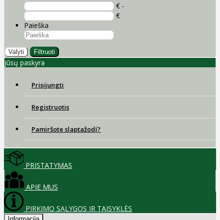
€ -
€
Paieška
Valyti
Filtruoti
Jūsų paskyra
Prisijungti
Registruotis
Pamiršote slaptažodį?
PRISTATYMAS
APIE MUS
PIRKIMO SĄLYGOS IR TAISYKLĖS
Informacija