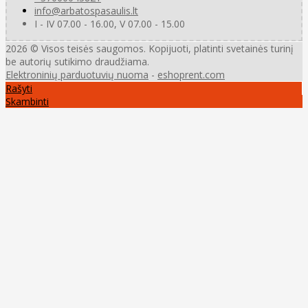
info@arbatospasaulis.lt
I - IV 07.00 - 16.00, V 07.00 - 15.00
2026 © Visos teisės saugomos. Kopijuoti, platinti svetainės turinį
be autorių sutikimo draudžiama.
Elektroninių parduotuvių nuoma
-
eshoprent.com
Rašyti
Skambinti