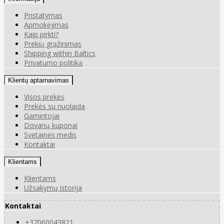
Pristatymas
Apmokėjimas
Kaip pirkti?
Prekių grąžinimas
Shipping within Baltics
Privatumo politika
Klientų aptarnavimas
Visos prekės
Prekės su nuolaida
Gamintojai
Dovanų kuponai
Svetainės medis
Kontaktai
Klientams
Klientams
Užsakymų istorija
Kontaktai
+37060043821