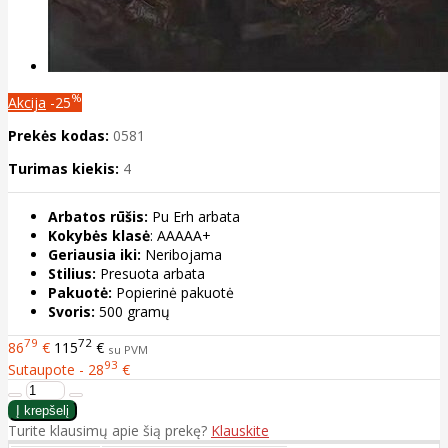
%
Akcija
-25
Prekės kodas:
0581
Turimas kiekis:
4
Arbatos rūšis:
Pu Erh arbata
Kokybės klasė
: AAAAA+
Geriausia iki:
Neribojama
Stilius:
Presuota arbata
Pakuotė:
Popierinė pakuotė
Svoris:
500 gramų
79
72
86
€
115
€
su PVM
93
Sutaupote - 28
€
Turite klausimų apie šią prekę?
Klauskite