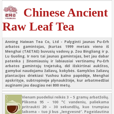
Chinese Ancient
Raw Leaf Tea
Anning Haiwan Tea Co, Ltd - Palyginti jaunas Pu-Erh
arbatos gamintojas, įkurtas 1999 metais vieno iš
Menghai (TAETAE) buvusių vadovų p. Zou Bingliang ir p.
Lu Guoling. Ir nors tai jaunas gamintojas, bet jau dabar
patenka į žinomiausių ir labiausiai vertinamų Pu-Erh
arbatos gamintojų trejetuką, dėl išskirtinai aukštos,
gamybai naudojamu žaliavų, kokybės. Gamyklos žaliavų
plantacijos driekiasi Yushou kalno papėdėje, Menghai
apskrityje, subtropinėje plynaukštėje, kur arbatmedžiai
auginami jau daugiau nei 800 metų.
Vienam puodeliui reikės 3 – 5 gramų arbatžolių.
Plikoma 95 – 100 °C vandeniu, paliekama
pritraukti 20 – 30 sekundžių, kuo trumpiau
laikoma – tuo ji bus „lengvesnė“. Pageidautina