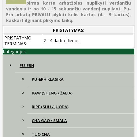
pirma karta arbatžoles nuplikyti verdančiu
vandeniu ir po 10 - 15 sekundžių vandenį nupilant. Pu-
Erh arbatą PRIVALU plykiti kelis kartus (4 – 9 kartus),
kaskart ilginant plikymo laiką.
PRISTATYMAS:
PRISTATYMO
2 - 4 darbo dienos
TERMINAS:
Kategorijos
PU-ERH
PU-ERH KLASIKA
RAW (SHENG / ŽALIA)
RIPE (SHU / JUODA)
CHA GAO / SMALA
TUO CHA