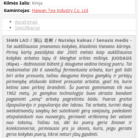
Kilmės šalis:
Kinija
Gamintojas:
Haiwan Tea Industry Co. Ltd
Aprašymas
Specifikacija
SHAN LAO / 深山 老树 / Nutolęs kalnas / Senasis medis -
Tai aukščiausios įmanomos kokybės, klasikinis Haivano kūrinys.
Pirmą kartą pasiūlytas dar 2005 metais kaip aukščiausios
kokybės arbatos lapų iš Menghai srities mišinys.
JUODASIS
(Ripe)
-
dažniausiai būtent jį dauguma vadina tiesiog pueru. Tai
maksimaliai (iki 6 savaičių) fermentuota arbata, kuri gali būti
biri arba presuota, tačiau dauguma Kinijos gamyklų ir pirkėjų
pirmenybę atiduoda būtent presuotai arbatai, ypač tie, kurie
ketina savo pirkinį brandinti. Šu pueras gaminamas tik nuo
1962 metų. Jo gamybos technologija buvo atrasta bandant
pagaminti „seną“ arbatą pagreitintu būdu. Pueras greitai
išpopuliarėjo ir populiarėja dar labiau. Tai arbata, turinti daug
sveikatinančių savybių bei suteikianti gerą savijautą, padedanti
atsipalaiduoti nuo nuovargio, gerinanti virškinimą bei valanti
nuo toksinų. Tačiau tai, dėl ko puerą geria žinovai ir
kolekcionieriai, pirmiausia yra jo skonis, kuris, jeigu geriate
geros kokybės puerą, tikrai neturi jūsų gąsdinti.