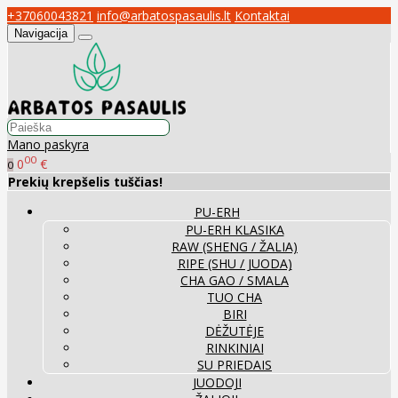
+37060043821
info@arbatospasaulis.lt
Kontaktai
Navigacija
Mano paskyra
00
0
€
0
Prekių krepšelis tuščias!
PU-ERH
PU-ERH KLASIKA
RAW (SHENG / ŽALIA)
RIPE (SHU / JUODA)
CHA GAO / SMALA
TUO CHA
BIRI
DĖŽUTĖJE
RINKINIAI
SU PRIEDAIS
JUODOJI