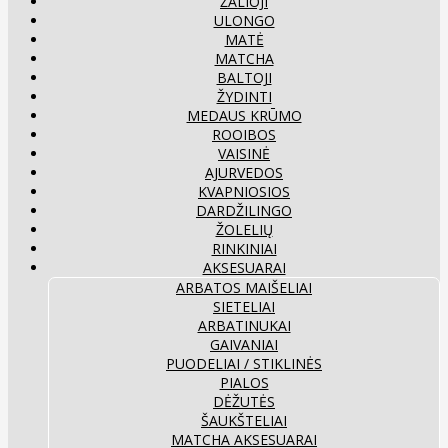
ŽALIOJI
ULONGO
MATĖ
MATCHA
BALTOJI
ŽYDINTI
MEDAUS KRŪMO
ROOIBOS
VAISINĖ
AJURVEDOS
KVAPNIOSIOS
DARDŽILINGO
ŽOLELIŲ
RINKINIAI
AKSESUARAI
ARBATOS MAIŠELIAI
SIETELIAI
ARBATINUKAI
GAIVANIAI
PUODELIAI / STIKLINĖS
PIALOS
DĖŽUTĖS
ŠAUKŠTELIAI
MATCHA AKSESUARAI