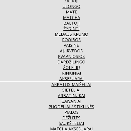
ŽALIOJI
ULONGO
MATĖ
MATCHA
BALTOJI
ŽYDINTI
MEDAUS KRŪMO
ROOIBOS
VAISINĖ
AJURVEDOS
KVAPNIOSIOS
DARDŽILINGO
ŽOLELIŲ
RINKINIAI
AKSESUARAI
ARBATOS MAIŠELIAI
SIETELIAI
ARBATINUKAI
GAIVANIAI
PUODELIAI / STIKLINĖS
PIALOS
DĖŽUTĖS
ŠAUKŠTELIAI
MATCHA AKSESUARAI