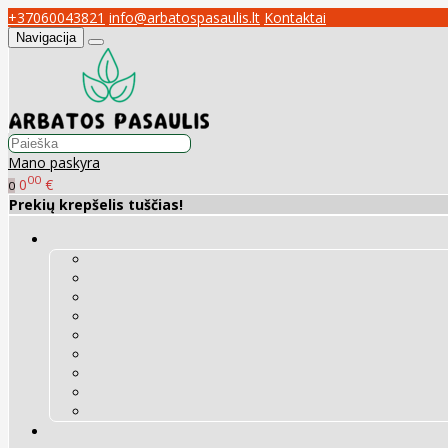
+37060043821
info@arbatospasaulis.lt
Kontaktai
Navigacija
Mano paskyra
00
0
€
0
Prekių krepšelis tuščias!