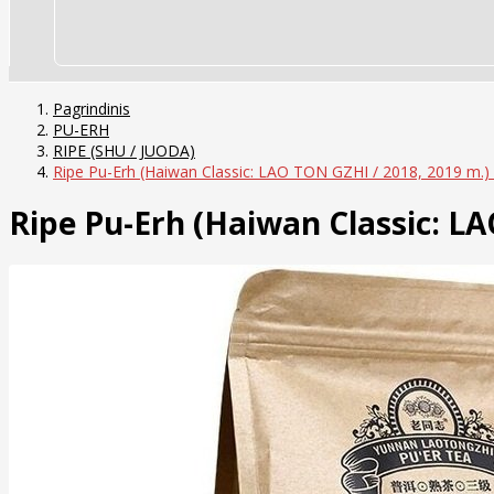
Pagrindinis
PU-ERH
RIPE (SHU / JUODA)
Ripe Pu-Erh (Haiwan Classic: LAO TON GZHI / 2018, 2019 m.) 
Ripe Pu-Erh (Haiwan Classic: LA