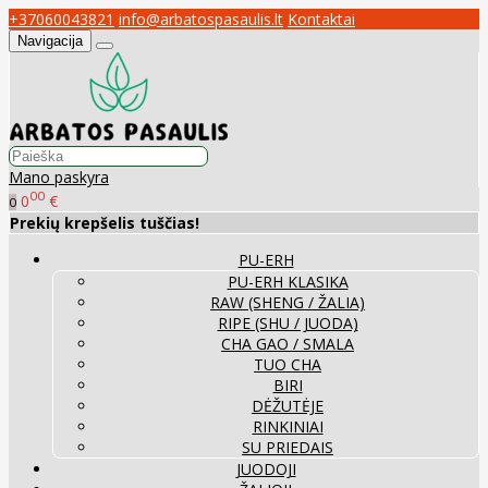
+37060043821
info@arbatospasaulis.lt
Kontaktai
Navigacija
Mano paskyra
00
0
€
0
Prekių krepšelis tuščias!
PU-ERH
PU-ERH KLASIKA
RAW (SHENG / ŽALIA)
RIPE (SHU / JUODA)
CHA GAO / SMALA
TUO CHA
BIRI
DĖŽUTĖJE
RINKINIAI
SU PRIEDAIS
JUODOJI