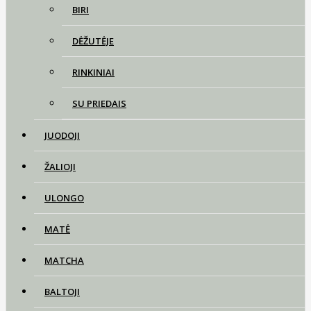
BIRI
DĖŽUTĖJE
RINKINIAI
SU PRIEDAIS
JUODOJI
ŽALIOJI
ULONGO
MATĖ
MATCHA
BALTOJI