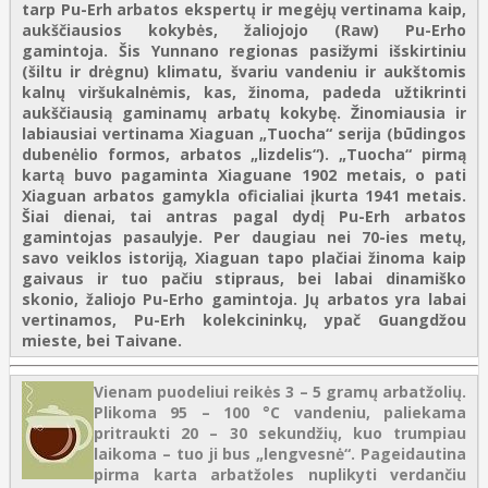
tarp Pu-Erh arbatos ekspertų ir megėjų vertinama kaip,
aukščiausios kokybės, žaliojojo (Raw) Pu-Erho
gamintoja. Šis Yunnano regionas pasižymi išskirtiniu
(šiltu ir drėgnu) klimatu, švariu vandeniu ir aukštomis
kalnų viršukalnėmis, kas, žinoma, padeda užtikrinti
aukščiausią gaminamų arbatų kokybę. Žinomiausia ir
labiausiai vertinama Xiaguan „Tuocha“ serija (būdingos
dubenėlio formos, arbatos „lizdelis“). „Tuocha“ pirmą
kartą buvo pagaminta Xiaguane 1902 metais, o pati
Xiaguan arbatos gamykla oficialiai įkurta 1941 metais.
Šiai dienai, tai antras pagal dydį Pu-Erh arbatos
gamintojas pasaulyje. Per daugiau nei 70-ies metų,
savo veiklos istoriją, Xiaguan tapo plačiai žinoma kaip
gaivaus ir tuo pačiu stipraus, bei labai dinamiško
skonio, žaliojo Pu-Erho gamintoja. Jų arbatos yra labai
vertinamos, Pu-Erh kolekcininkų, ypač Guangdžou
mieste, bei Taivane.
Vienam puodeliui reikės 3 – 5 gramų arbatžolių.
Plikoma 95 – 100 °C vandeniu, paliekama
pritraukti 20 – 30 sekundžių, kuo trumpiau
laikoma – tuo ji bus „lengvesnė“. Pageidautina
pirma karta arbatžoles nuplikyti verdančiu