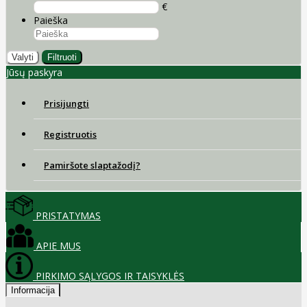
€
Paieška
Valyti
Filtruoti
Jūsų paskyra
Prisijungti
Registruotis
Pamiršote slaptažodį?
PRISTATYMAS
APIE MUS
PIRKIMO SĄLYGOS IR TAISYKLĖS
Informacija