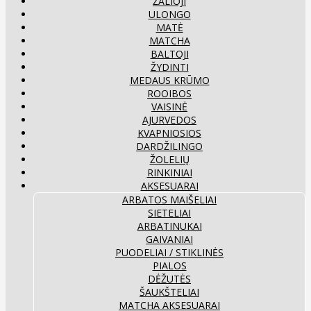
ŽALIOJI
ULONGO
MATĖ
MATCHA
BALTOJI
ŽYDINTI
MEDAUS KRŪMO
ROOIBOS
VAISINĖ
AJURVEDOS
KVAPNIOSIOS
DARDŽILINGO
ŽOLELIŲ
RINKINIAI
AKSESUARAI
ARBATOS MAIŠELIAI
SIETELIAI
ARBATINUKAI
GAIVANIAI
PUODELIAI / STIKLINĖS
PIALOS
DĖŽUTĖS
ŠAUKŠTELIAI
MATCHA AKSESUARAI