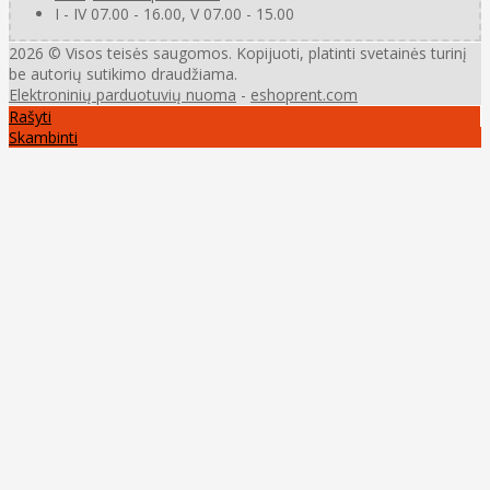
I - IV 07.00 - 16.00, V 07.00 - 15.00
2026 © Visos teisės saugomos. Kopijuoti, platinti svetainės turinį
be autorių sutikimo draudžiama.
Elektroninių parduotuvių nuoma
-
eshoprent.com
Rašyti
Skambinti