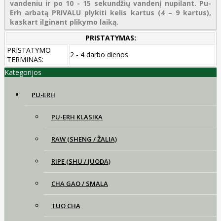
vandeniu ir po 10 - 15 sekundžių vandenį nupilant. Pu-
Erh arbatą PRIVALU plykiti kelis kartus (4 – 9 kartus),
kaskart ilginant plikymo laiką.
PRISTATYMAS:
PRISTATYMO
2 - 4 darbo dienos
TERMINAS:
Kategorijos
PU-ERH
PU-ERH KLASIKA
RAW (SHENG / ŽALIA)
RIPE (SHU / JUODA)
CHA GAO / SMALA
TUO CHA