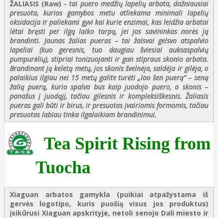
ŽALIASIS (Raw)
-
tai puero medžių lapelių arbata, dažniausiai
presuota, kurios gamybos metu atliekama minimali lapelių
oksidacija ir paliekami gyvi kai kurie enzimai, kas leidžia arbatai
lėtai bręsti per ilgą laiko tarpą, jei jos savininkas norės ją
brandinti. Jaunas žalias pueras – tai žalsvai gelsvo atspalvio
lapeliai (kuo geresnis, tuo daugiau šviesiai auksaspalvių
pumpurėlių), stipriai tonizuojanti ir gan stipraus skonio arbata.
Brandinant ją keletą metų, jos skonis švelnėja, saldėja ir gilėja, o
palaikius ilgiau nei 15 metų galite turėti „lao šen puerą“ – seną
žalią puerą, kurio spalva bus kaip juodojo puero, o skonis –
panašus į juodąjį, tačiau gilesnis ir kompleksiškesnis. Žaliasis
pueras gali būti ir birus, ir presuotas įvairiomis formomis, tačiau
presuotas labiau tinka ilgalaikiam brandinimui.
Tea Spirit Rising from
Tuocha
Xiaguan arbatos gamykla (puikiai atpažystama iš
gervės logotipo, kuris puošią visus jos produktus)
įsikūrusi Xiaguan apskrityje, netoli senojo Dali miesto ir