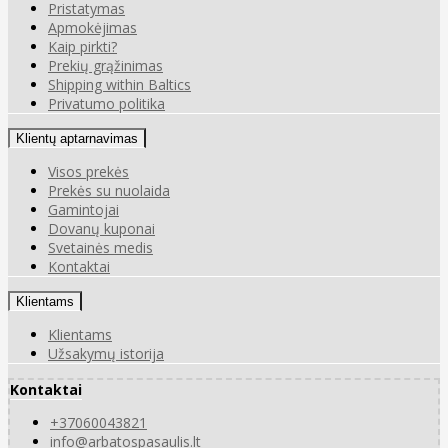
Pristatymas
Apmokėjimas
Kaip pirkti?
Prekių grąžinimas
Shipping within Baltics
Privatumo politika
Klientų aptarnavimas
Visos prekės
Prekės su nuolaida
Gamintojai
Dovanų kuponai
Svetainės medis
Kontaktai
Klientams
Klientams
Užsakymų istorija
Kontaktai
+37060043821
info@arbatospasaulis.lt