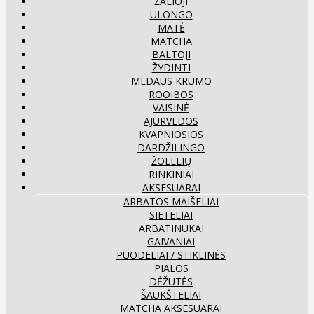
ŽALIOJI
ULONGO
MATĖ
MATCHA
BALTOJI
ŽYDINTI
MEDAUS KRŪMO
ROOIBOS
VAISINĖ
AJURVEDOS
KVAPNIOSIOS
DARDŽILINGO
ŽOLELIŲ
RINKINIAI
AKSESUARAI
ARBATOS MAIŠELIAI
SIETELIAI
ARBATINUKAI
GAIVANIAI
PUODELIAI / STIKLINĖS
PIALOS
DĖŽUTĖS
ŠAUKŠTELIAI
MATCHA AKSESUARAI