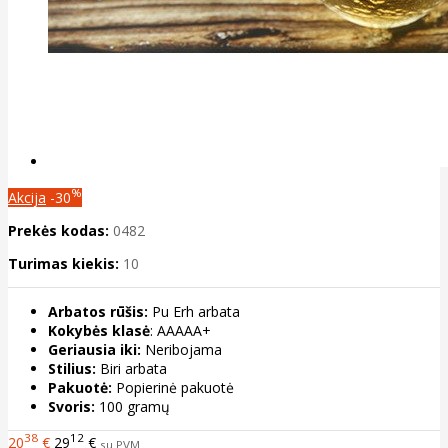
%
Akcija
-30
Prekės kodas:
0482
Turimas kiekis:
10
Arbatos rūšis:
Pu Erh arbata
Kokybės klasė
: AAAAA+
Geriausia iki:
Neribojama
Stilius:
Biri arbata
Pakuotė:
Popierinė pakuotė
Svoris:
100 gramų
38
12
20
€
29
€
su PVM