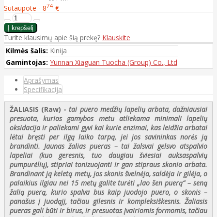
74
Sutaupote - 8
€
Turite klausimų apie šią prekę?
Klauskite
Kilmės šalis:
Kinija
Gamintojas:
Yunnan Xiaguan Tuocha (Group) Co., Ltd
Aprašymas
Specifikacija
ŽALIASIS (Raw)
-
tai puero medžių lapelių arbata, dažniausiai
presuota, kurios gamybos metu atliekama minimali lapelių
oksidacija ir paliekami gyvi kai kurie enzimai, kas leidžia arbatai
lėtai bręsti per ilgą laiko tarpą, jei jos savininkas norės ją
brandinti. Jaunas žalias pueras – tai žalsvai gelsvo atspalvio
lapeliai (kuo geresnis, tuo daugiau šviesiai auksaspalvių
pumpurėlių), stipriai tonizuojanti ir gan stipraus skonio arbata.
Brandinant ją keletą metų, jos skonis švelnėja, saldėja ir gilėja, o
palaikius ilgiau nei 15 metų galite turėti „lao šen puerą“ – seną
žalią puerą, kurio spalva bus kaip juodojo puero, o skonis –
panašus į juodąjį, tačiau gilesnis ir kompleksiškesnis. Žaliasis
pueras gali būti ir birus, ir presuotas įvairiomis formomis, tačiau