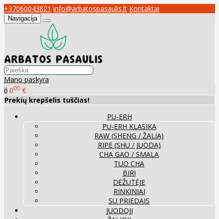
+37060043821
info@arbatospasaulis.lt
Kontaktai
Navigacija
Mano paskyra
00
0
€
0
Prekių krepšelis tuščias!
PU-ERH
PU-ERH KLASIKA
RAW (SHENG / ŽALIA)
RIPE (SHU / JUODA)
CHA GAO / SMALA
TUO CHA
BIRI
DĖŽUTĖJE
RINKINIAI
SU PRIEDAIS
JUODOJI