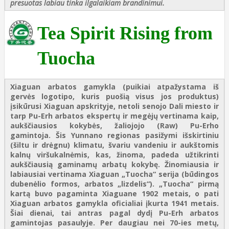
presuotas labiau tinka ilgalaikiam brandinimui.
Tea Spirit Rising from
Tuocha
Xiaguan arbatos gamykla (puikiai atpažystama iš
gervės logotipo, kuris puošią visus jos produktus)
įsikūrusi Xiaguan apskrityje, netoli senojo Dali miesto ir
tarp Pu-Erh arbatos ekspertų ir megėjų vertinama kaip,
aukščiausios kokybės, žaliojojo (Raw) Pu-Erho
gamintoja. Šis Yunnano regionas pasižymi išskirtiniu
(šiltu ir drėgnu) klimatu, švariu vandeniu ir aukštomis
kalnų viršukalnėmis, kas, žinoma, padeda užtikrinti
aukščiausią gaminamų arbatų kokybę. Žinomiausia ir
labiausiai vertinama Xiaguan „Tuocha“ serija (būdingos
dubenėlio formos, arbatos „lizdelis“). „Tuocha“ pirmą
kartą buvo pagaminta Xiaguane 1902 metais, o pati
Xiaguan arbatos gamykla oficialiai įkurta 1941 metais.
Šiai dienai, tai antras pagal dydį Pu-Erh arbatos
gamintojas pasaulyje. Per daugiau nei 70-ies metų,