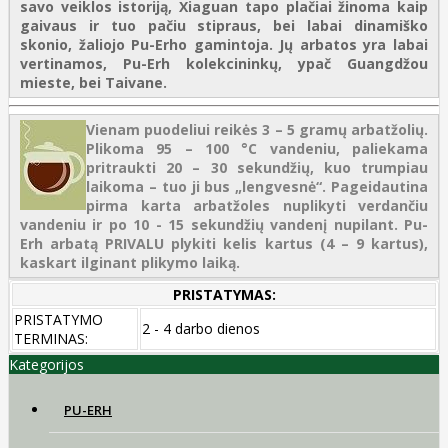
savo veiklos istoriją, Xiaguan tapo plačiai žinoma kaip
gaivaus ir tuo pačiu stipraus, bei labai dinamiško
skonio, žaliojo Pu-Erho gamintoja. Jų arbatos yra labai
vertinamos, Pu-Erh kolekcininkų, ypač Guangdžou
mieste, bei Taivane.
Vienam puodeliui reikės 3 – 5 gramų arbatžolių.
Plikoma 95 – 100 °C vandeniu, paliekama
pritraukti 20 – 30 sekundžių, kuo trumpiau
laikoma – tuo ji bus „lengvesnė“. Pageidautina
pirma karta arbatžoles nuplikyti verdančiu
vandeniu ir po 10 - 15 sekundžių vandenį nupilant. Pu-
Erh arbatą PRIVALU plykiti kelis kartus (4 – 9 kartus),
kaskart ilginant plikymo laiką.
PRISTATYMAS:
PRISTATYMO
2 - 4 darbo dienos
TERMINAS:
Kategorijos
PU-ERH