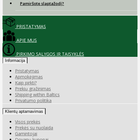
Pamiršote slaptažodį?
PRISTATYMAS
APIE MUS
PIRKIMO SĄLYGOS IR TAISYKLĖS
Informacija
Pristatymas
Apmokėjimas
Kaip pirkti?
Prekių grąžinimas
Shipping within Baltics
Privatumo politika
Klientų aptarnavimas
Visos prekės
Prekės su nuolaida
Gamintojai
Dovanų kuponai