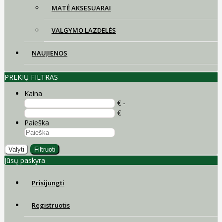
MATĖ AKSESUARAI
VALGYMO LAZDELĖS
NAUJIENOS
PREKIŲ FILTRAS
Kaina
€ -
€
Paieška
Valyti
Filtruoti
Jūsų paskyra
Prisijungti
Registruotis