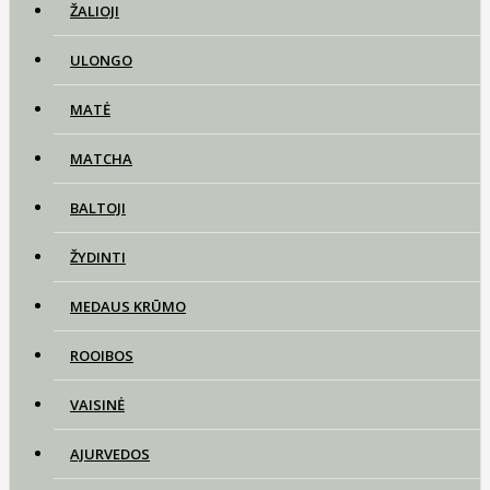
ŽALIOJI
ULONGO
MATĖ
MATCHA
BALTOJI
ŽYDINTI
MEDAUS KRŪMO
ROOIBOS
VAISINĖ
AJURVEDOS