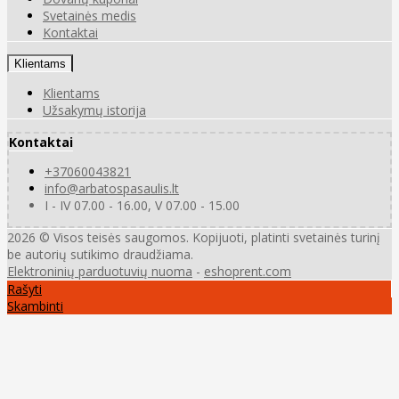
Svetainės medis
Kontaktai
Klientams
Klientams
Užsakymų istorija
Kontaktai
+37060043821
info@arbatospasaulis.lt
I - IV 07.00 - 16.00, V 07.00 - 15.00
2026 © Visos teisės saugomos. Kopijuoti, platinti svetainės turinį
be autorių sutikimo draudžiama.
Elektroninių parduotuvių nuoma
-
eshoprent.com
Rašyti
Skambinti