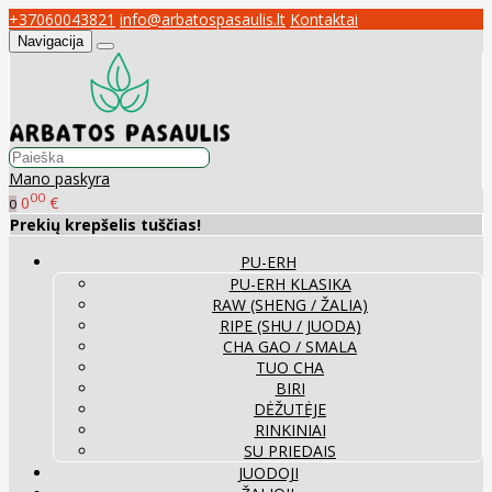
+37060043821
info@arbatospasaulis.lt
Kontaktai
Navigacija
Mano paskyra
00
0
€
0
Prekių krepšelis tuščias!
PU-ERH
PU-ERH KLASIKA
RAW (SHENG / ŽALIA)
RIPE (SHU / JUODA)
CHA GAO / SMALA
TUO CHA
BIRI
DĖŽUTĖJE
RINKINIAI
SU PRIEDAIS
JUODOJI