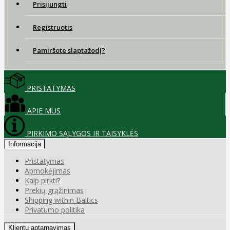
Prisijungti
Registruotis
Pamiršote slaptažodį?
PRISTATYMAS
APIE MUS
PIRKIMO SĄLYGOS IR TAISYKLĖS
Informacija
Pristatymas
Apmokėjimas
Kaip pirkti?
Prekių grąžinimas
Shipping within Baltics
Privatumo politika
Klientų aptarnavimas