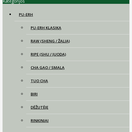
Kategorijos
PU-ERH
PU-ERH KLASIKA
RAW (SHENG / ŽALIA)
RIPE (SHU / JUODA)
CHA GAO / SMALA
TUO CHA
BIRI
DĖŽUTĖJE
RINKINIAI