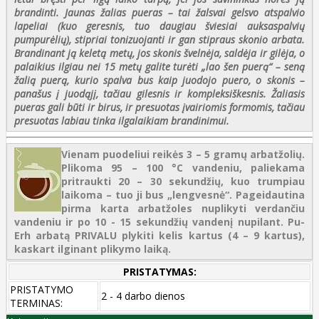
brandinti. Jaunas žalias pueras – tai žalsvai gelsvo atspalvio
lapeliai (kuo geresnis, tuo daugiau šviesiai auksaspalvių
pumpurėlių), stipriai tonizuojanti ir gan stipraus skonio arbata.
Brandinant ją keletą metų, jos skonis švelnėja, saldėja ir gilėja, o
palaikius ilgiau nei 15 metų galite turėti „lao šen puerą“ – seną
žalią puerą, kurio spalva bus kaip juodojo puero, o skonis –
panašus į juodąjį, tačiau gilesnis ir kompleksiškesnis. Žaliasis
pueras gali būti ir birus, ir presuotas įvairiomis formomis, tačiau
presuotas labiau tinka ilgalaikiam brandinimui.
Vienam puodeliui reikės 3 – 5 gramų arbatžolių.
Plikoma 95 – 100 °C vandeniu, paliekama
pritraukti 20 – 30 sekundžių, kuo trumpiau
laikoma – tuo ji bus „lengvesnė“. Pageidautina
pirma karta arbatžoles nuplikyti verdančiu
vandeniu ir po 10 - 15 sekundžių vandenį nupilant. Pu-
Erh arbatą PRIVALU plykiti kelis kartus (4 – 9 kartus),
kaskart ilginant plikymo laiką.
PRISTATYMAS:
PRISTATYMO
2 - 4 darbo dienos
TERMINAS: