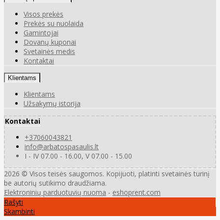
Visos prekės
Prekės su nuolaida
Gamintojai
Dovanų kuponai
Svetainės medis
Kontaktai
Klientams
Klientams
Užsakymų istorija
Kontaktai
+37060043821
info@arbatospasaulis.lt
I - IV 07.00 - 16.00, V 07.00 - 15.00
2026 © Visos teisės saugomos. Kopijuoti, platinti svetainės turinį
be autorių sutikimo draudžiama.
Elektroninių parduotuvių nuoma
-
eshoprent.com
Rašyti
Skambinti