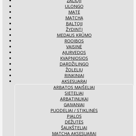
ŽALIOJI
ULONGO
MATĖ
MATCHA
BALTOJI
ŽYDINTI
MEDAUS KRŪMO
ROOIBOS
VAISINĖ
AJURVEDOS
KVAPNIOSIOS
DARDŽILINGO
ŽOLELIŲ
RINKINIAI
AKSESUARAI
ARBATOS MAIŠELIAI
SIETELIAI
ARBATINUKAI
GAIVANIAI
PUODELIAI / STIKLINĖS
PIALOS
DĖŽUTĖS
ŠAUKŠTELIAI
MATCHA AKSESUARAI