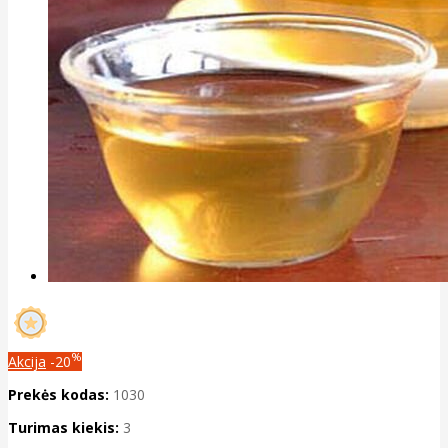
%
Akcija
-20
Prekės kodas:
1030
Turimas kiekis:
3