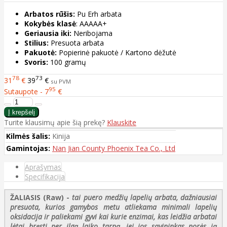
Arbatos rūšis:
Pu Erh arbata
Kokybės klasė
: AAAAA+
Geriausia iki:
Neribojama
Stilius:
Presuota arbata
Pakuotė:
Popierinė pakuotė / Kartono dėžutė
Svoris:
100 gramų
78
73
31
€
39
€
su PVM
95
Sutaupote - 7
€
Turite klausimų apie šią prekę?
Klauskite
Kilmės šalis:
Kinija
Gamintojas:
Nan Jian County Phoenix Tea Co., Ltd
Aprašymas
Specifikacija
ŽALIASIS (Raw) -
tai puero medžių lapelių arbata, dažniausiai
presuota, kurios gamybos metu atliekama minimali lapelių
oksidacija ir paliekami gyvi kai kurie enzimai, kas leidžia arbatai
lėtai bręsti per ilgą laiko tarpą, jei jos savininkas norės ją