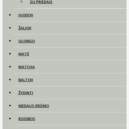
SU PRIEDAIS
JUODOJI
ŽALIOJI
ULONGO
MATĖ
MATCHA
BALTOJI
ŽYDINTI
MEDAUS KRŪMO
ROOIBOS