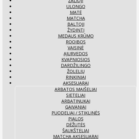
ŽALIOJI
ULONGO
MATĖ
MATCHA
BALTOJI
ŽYDINTI
MEDAUS KRŪMO
ROOIBOS
VAISINĖ
AJURVEDOS
KVAPNIOSIOS
DARDŽILINGO
ŽOLELIŲ
RINKINIAI
AKSESUARAI
ARBATOS MAIŠELIAI
SIETELIAI
ARBATINUKAI
GAIVANIAI
PUODELIAI / STIKLINĖS
PIALOS
DĖŽUTĖS
ŠAUKŠTELIAI
MATCHA AKSESUARAI