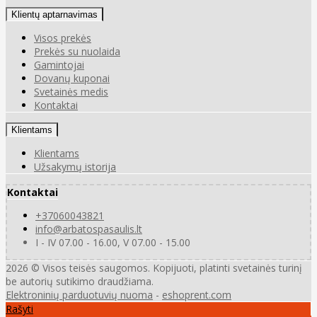
Klientų aptarnavimas
Visos prekės
Prekės su nuolaida
Gamintojai
Dovanų kuponai
Svetainės medis
Kontaktai
Klientams
Klientams
Užsakymų istorija
Kontaktai
+37060043821
info@arbatospasaulis.lt
I - IV 07.00 - 16.00, V 07.00 - 15.00
2026 © Visos teisės saugomos. Kopijuoti, platinti svetainės turinį
be autorių sutikimo draudžiama.
Elektroninių parduotuvių nuoma
-
eshoprent.com
Rašyti