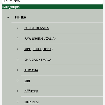
TERMINAS:
Kategorijos
PU-ERH
PU-ERH KLASIKA
RAW (SHENG / ŽALIA)
RIPE (SHU / JUODA)
CHA GAO / SMALA
TUO CHA
BIRI
DĖŽUTĖJE
RINKINIAI