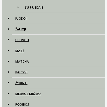
SU PRIEDAIS
JUODOJI
ŽALIOJI
ULONGO
MATĖ
MATCHA
BALTOJI
ŽYDINTI
MEDAUS KRŪMO
ROOIBOS