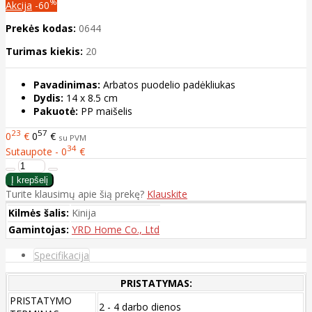
%
Akcija
-60
Prekės kodas:
0644
Turimas kiekis:
20
Pavadinimas:
Arbatos puodelio padėkliukas
Dydis:
14 x 8.5 cm
Pakuotė:
PP maišelis
23
57
0
€
0
€
su PVM
34
Sutaupote - 0
€
Turite klausimų apie šią prekę?
Klauskite
Kilmės šalis:
Kinija
Gamintojas:
YRD Home Co., Ltd
Specifikacija
PRISTATYMAS:
PRISTATYMO
2 - 4 darbo dienos