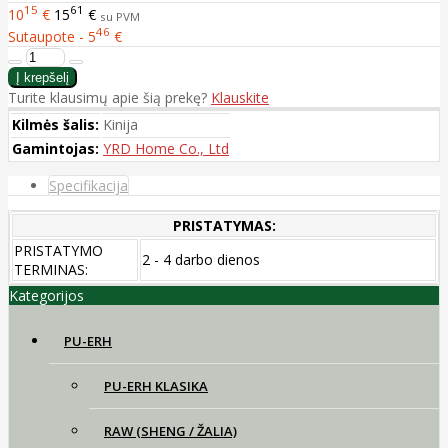
15
61
10
€
15
€
su PVM
46
Sutaupote - 5
€
Turite klausimų apie šią prekę?
Klauskite
Kilmės šalis:
Kinija
Gamintojas:
YRD Home Co., Ltd
Specifikacija
PRISTATYMAS:
PRISTATYMO
2 - 4 darbo dienos
TERMINAS:
Kategorijos
PU-ERH
PU-ERH KLASIKA
RAW (SHENG / ŽALIA)