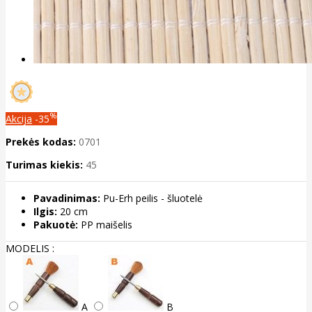
%
Akcija
-35
Prekės kodas:
0701
Turimas kiekis:
45
Pavadinimas:
Pu-Erh peilis - šluotelė
Ilgis:
20 cm
Pakuotė:
PP maišelis
MODELIS :
A
B