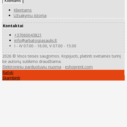
Klientams
Klientams
Užsakymų istorija
Kontaktai
+37060043821
info@arbatospasaulis.lt
I - IV 07.00 - 16.00, V 07.00 - 15.00
2026 © Visos teisės saugomos. Kopijuoti, platinti svetainės turinį
be autorių sutikimo draudžiama.
Elektroninių parduotuvių nuoma
-
eshoprent.com
Rašyti
Skambinti