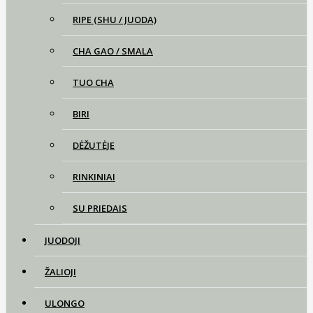
RIPE (SHU / JUODA)
CHA GAO / SMALA
TUO CHA
BIRI
DĖŽUTĖJE
RINKINIAI
SU PRIEDAIS
JUODOJI
ŽALIOJI
ULONGO