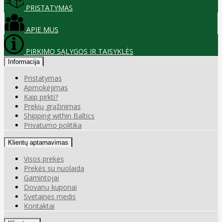
PRISTATYMAS
APIE MUS
PIRKIMO SĄLYGOS IR TAISYKLĖS
Informacija
Pristatymas
Apmokėjimas
Kaip pirkti?
Prekių grąžinimas
Shipping within Baltics
Privatumo politika
Klientų aptarnavimas
Visos prekės
Prekės su nuolaida
Gamintojai
Dovanų kuponai
Svetainės medis
Kontaktai