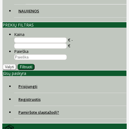
NAUJIENOS
PREKIŲ FILTRAS
Kaina
€ -
€
Paieška
Valyti
Filtruoti
Jūsų paskyra
Prisijungti
Registruotis
Pamiršote slaptažodį?