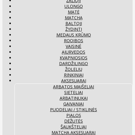
ŽALIOJI
ULONGO
MATĖ
MATCHA
BALTOJI
ŽYDINTI
MEDAUS KRŪMO
ROOIBOS
VAISINĖ
AJURVEDOS
KVAPNIOSIOS
DARDŽILINGO
ŽOLELIŲ
RINKINIAI
AKSESUARAI
ARBATOS MAIŠELIAI
SIETELIAI
ARBATINUKAI
GAIVANIAI
PUODELIAI / STIKLINĖS
PIALOS
DĖŽUTĖS
ŠAUKŠTELIAI
MATCHA AKSESUARAI