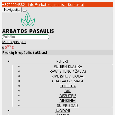
+37060043821
info@arbatospasaulis.lt
Kontaktai
Navigacija
Mano paskyra
00
0
€
0
Prekių krepšelis tuščias!
PU-ERH
PU-ERH KLASIKA
RAW (SHENG / ŽALIA)
RIPE (SHU / JUODA)
CHA GAO / SMALA
TUO CHA
BIRI
DĖŽUTĖJE
RINKINIAI
SU PRIEDAIS
JUODOJI