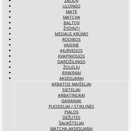
ŽALIOJI
ULONGO
MATĖ
MATCHA
BALTOJI
ŽYDINTI
MEDAUS KRŪMO
ROOIBOS
VAISINĖ
AJURVEDOS
KVAPNIOSIOS
DARDŽILINGO
ŽOLELIŲ
RINKINIAI
AKSESUARAI
ARBATOS MAIŠELIAI
SIETELIAI
ARBATINUKAI
GAIVANIAI
PUODELIAI / STIKLINĖS
PIALOS
DĖŽUTĖS
ŠAUKŠTELIAI
MATCHA AKSESUARAI