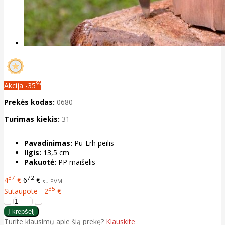
%
Akcija
-35
Prekės kodas:
0680
Turimas kiekis:
31
Pavadinimas:
Pu-Erh peilis
Ilgis:
13,5 cm
Pakuotė:
PP maišelis
37
72
4
€
6
€
su PVM
35
Sutaupote - 2
€
Turite klausimų apie šią prekę?
Klauskite