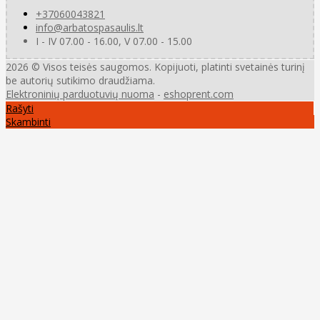
+37060043821
info@arbatospasaulis.lt
I - IV 07.00 - 16.00, V 07.00 - 15.00
2026 © Visos teisės saugomos. Kopijuoti, platinti svetainės turinį
be autorių sutikimo draudžiama.
Elektroninių parduotuvių nuoma
-
eshoprent.com
Rašyti
Skambinti