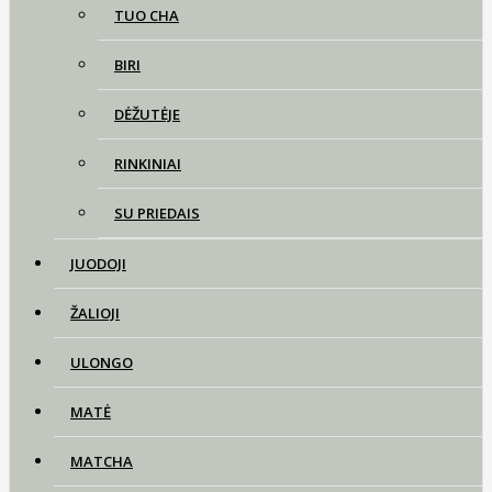
TUO CHA
BIRI
DĖŽUTĖJE
RINKINIAI
SU PRIEDAIS
JUODOJI
ŽALIOJI
ULONGO
MATĖ
MATCHA