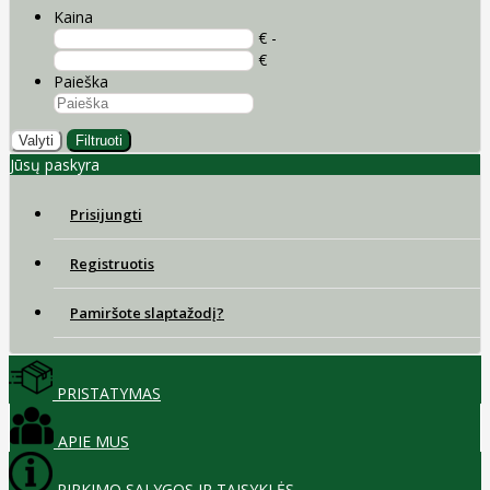
Kaina
€ -
€
Paieška
Valyti
Filtruoti
Jūsų paskyra
Prisijungti
Registruotis
Pamiršote slaptažodį?
PRISTATYMAS
APIE MUS
PIRKIMO SĄLYGOS IR TAISYKLĖS