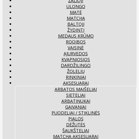
ŽALIOJI
ULONGO
MATĖ
MATCHA
BALTOJI
ŽYDINTI
MEDAUS KRŪMO
ROOIBOS
VAISINĖ
AJURVEDOS
KVAPNIOSIOS
DARDŽILINGO
ŽOLELIŲ
RINKINIAI
AKSESUARAI
ARBATOS MAIŠELIAI
SIETELIAI
ARBATINUKAI
GAIVANIAI
PUODELIAI / STIKLINĖS
PIALOS
DĖŽUTĖS
ŠAUKŠTELIAI
MATCHA AKSESUARAI