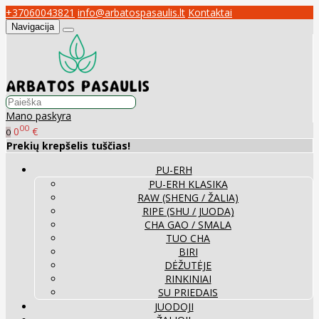
+37060043821
info@arbatospasaulis.lt
Kontaktai
Navigacija
Mano paskyra
00
0
€
0
Prekių krepšelis tuščias!
PU-ERH
PU-ERH KLASIKA
RAW (SHENG / ŽALIA)
RIPE (SHU / JUODA)
CHA GAO / SMALA
TUO CHA
BIRI
DĖŽUTĖJE
RINKINIAI
SU PRIEDAIS
JUODOJI