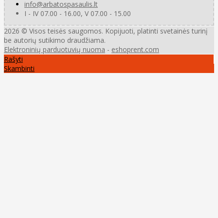
info@arbatospasaulis.lt
I - IV 07.00 - 16.00, V 07.00 - 15.00
2026 © Visos teisės saugomos. Kopijuoti, platinti svetainės turinį
be autorių sutikimo draudžiama.
Elektroninių parduotuvių nuoma
-
eshoprent.com
Rašyti
Skambinti