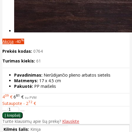
%
Akcija
-40
Prekės kodas:
0764
Turimas kiekis:
61
Pavadinimas:
Nerūdijančio plieno arbatos sietelis
Matmenys:
17 x 4.5 cm
Pakuotė:
PP maišelis
09
81
4
€
6
€
su PVM
72
Sutaupote - 2
€
Turite klausimų apie šią prekę?
Klauskite
Kilmės šalis:
Kinija