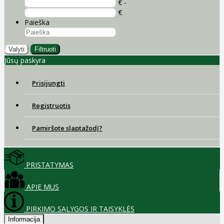
€ -
€
Paieška
Valyti
Filtruoti
Jūsų paskyra
Prisijungti
Registruotis
Pamiršote slaptažodį?
PRISTATYMAS
APIE MUS
PIRKIMO SĄLYGOS IR TAISYKLĖS
Informacija