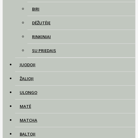
BIRI
DĖŽUTĖJE
RINKINIAI
SU PRIEDAIS
JUODOJI
ŽALIOJI
ULONGO
MATĖ
MATCHA
BALTOJI