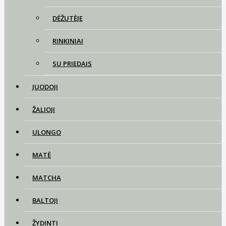
DĖŽUTĖJE
RINKINIAI
SU PRIEDAIS
JUODOJI
ŽALIOJI
ULONGO
MATĖ
MATCHA
BALTOJI
ŽYDINTI