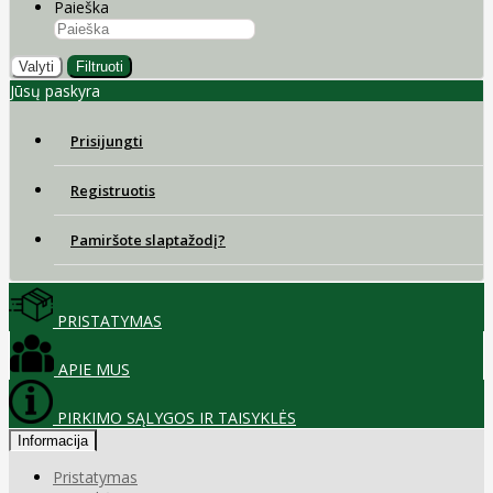
Paieška
Valyti
Filtruoti
Jūsų paskyra
Prisijungti
Registruotis
Pamiršote slaptažodį?
PRISTATYMAS
APIE MUS
PIRKIMO SĄLYGOS IR TAISYKLĖS
Informacija
Pristatymas