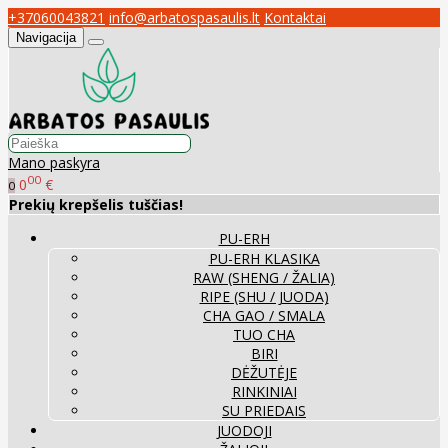
+37060043821
info@arbatospasaulis.lt
Kontaktai
Navigacija
Mano paskyra
00
0
€
0
Prekių krepšelis tuščias!
PU-ERH
PU-ERH KLASIKA
RAW (SHENG / ŽALIA)
RIPE (SHU / JUODA)
CHA GAO / SMALA
TUO CHA
BIRI
DĖŽUTĖJE
RINKINIAI
SU PRIEDAIS
JUODOJI