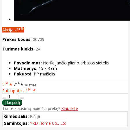
%
Akcija
-25
Prekės kodas:
00709
Turimas kiekis:
24
Pavadinimas:
Nerūdijančio plieno arbatos sietelis
Matmenys:
15 x 3 cm
Pakuotė:
PP maišelis
81
74
5
€
7
€
su PVM
94
Sutaupote - 1
€
Turite klausimų apie šią prekę?
Klauskite
Kilmės šalis:
Kinija
Gamintojas:
YRD Home Co., Ltd