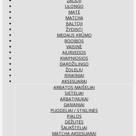
ŽALIOJI
ULONGO
MATĖ
MATCHA
BALTOJI
ŽYDINTI
MEDAUS KRŪMO
ROOIBOS
VAISINĖ
AJURVEDOS
KVAPNIOSIOS
DARDŽILINGO
ŽOLELIŲ
RINKINIAI
AKSESUARAI
ARBATOS MAIŠELIAI
SIETELIAI
ARBATINUKAI
GAIVANIAI
PUODELIAI / STIKLINĖS
PIALOS
DĖŽUTĖS
ŠAUKŠTELIAI
MATCHA AKSESUARAI