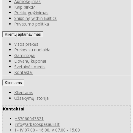
Apmokėjimas
Kaip pirkti?
Prekių grąžinimas
Shipping within Baltics
Privatumo politika
Klientų aptarnavimas
Visos prekės
Prekės su nuolaida
Gamintojai
Dovanų kuponai
Svetainės medis
Kontaktai
Klientams
Klientams
Užsakymų istorija
Kontaktai
+37060043821
info@arbatospasaulis.lt
I - IV 07.00 - 16.00, V 07.00 - 15.00