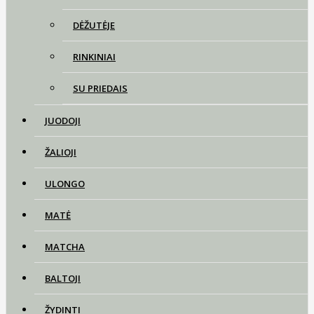
DĖŽUTĖJE
RINKINIAI
SU PRIEDAIS
JUODOJI
ŽALIOJI
ULONGO
MATĖ
MATCHA
BALTOJI
ŽYDINTI