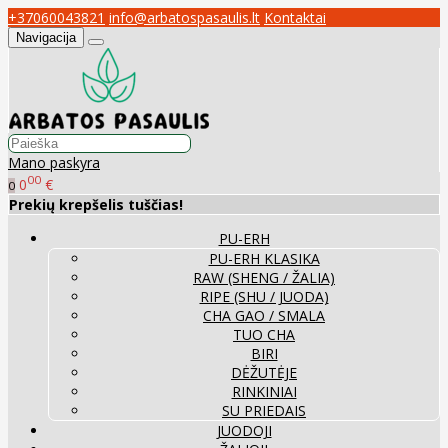
+37060043821
info@arbatospasaulis.lt
Kontaktai
Navigacija
Mano paskyra
00
0
€
0
Prekių krepšelis tuščias!
PU-ERH
PU-ERH KLASIKA
RAW (SHENG / ŽALIA)
RIPE (SHU / JUODA)
CHA GAO / SMALA
TUO CHA
BIRI
DĖŽUTĖJE
RINKINIAI
SU PRIEDAIS
JUODOJI