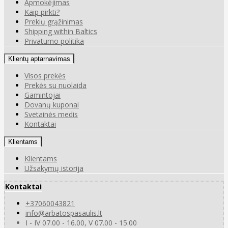
Apmokėjimas
Kaip pirkti?
Prekių grąžinimas
Shipping within Baltics
Privatumo politika
Klientų aptarnavimas
Visos prekės
Prekės su nuolaida
Gamintojai
Dovanų kuponai
Svetainės medis
Kontaktai
Klientams
Klientams
Užsakymų istorija
Kontaktai
+37060043821
info@arbatospasaulis.lt
I - IV 07.00 - 16.00, V 07.00 - 15.00