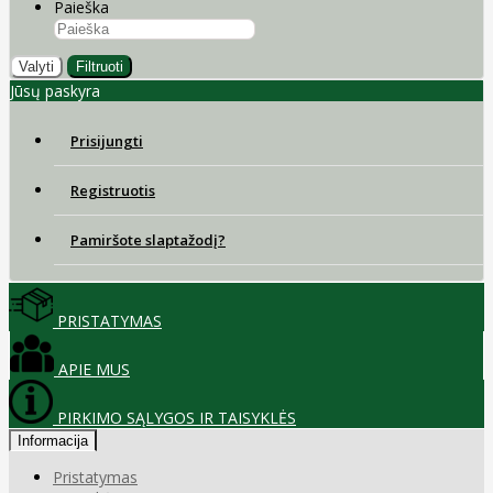
Paieška
Valyti
Filtruoti
Jūsų paskyra
Prisijungti
Registruotis
Pamiršote slaptažodį?
PRISTATYMAS
APIE MUS
PIRKIMO SĄLYGOS IR TAISYKLĖS
Informacija
Pristatymas