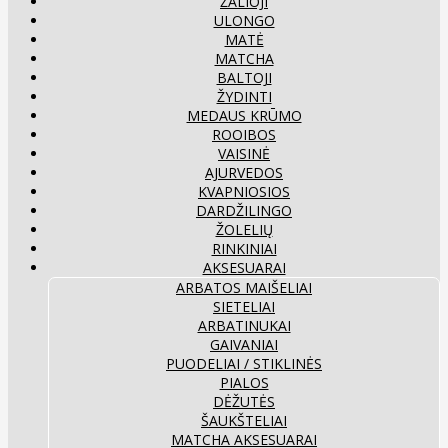
ŽALIOJI
ULONGO
MATĖ
MATCHA
BALTOJI
ŽYDINTI
MEDAUS KRŪMO
ROOIBOS
VAISINĖ
AJURVEDOS
KVAPNIOSIOS
DARDŽILINGO
ŽOLELIŲ
RINKINIAI
AKSESUARAI
ARBATOS MAIŠELIAI
SIETELIAI
ARBATINUKAI
GAIVANIAI
PUODELIAI / STIKLINĖS
PIALOS
DĖŽUTĖS
ŠAUKŠTELIAI
MATCHA AKSESUARAI