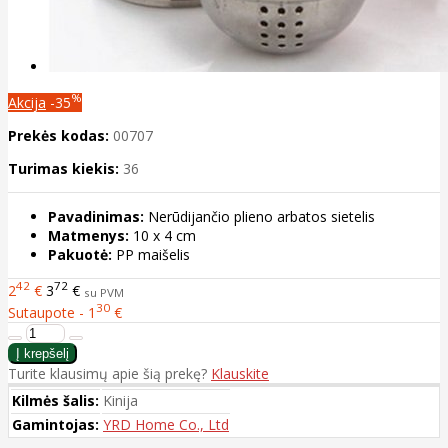
%
Akcija
-35
Prekės kodas:
00707
Turimas kiekis:
36
Pavadinimas:
Nerūdijančio plieno arbatos sietelis
Matmenys:
10 x 4 cm
Pakuotė:
PP maišelis
42
72
2
€
3
€
su PVM
30
Sutaupote - 1
€
Turite klausimų apie šią prekę?
Klauskite
Kilmės šalis:
Kinija
Gamintojas:
YRD Home Co., Ltd