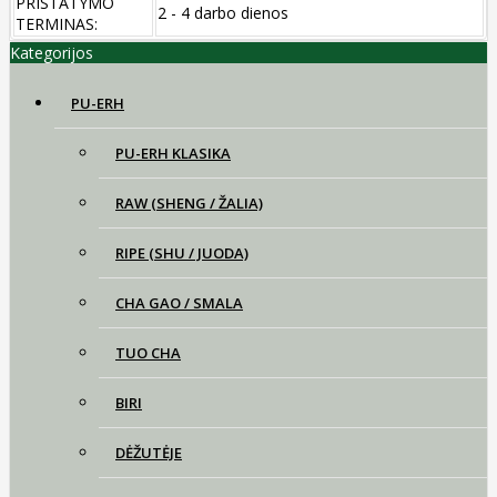
PRISTATYMO
2 - 4 darbo dienos
TERMINAS:
Kategorijos
PU-ERH
PU-ERH KLASIKA
RAW (SHENG / ŽALIA)
RIPE (SHU / JUODA)
CHA GAO / SMALA
TUO CHA
BIRI
DĖŽUTĖJE