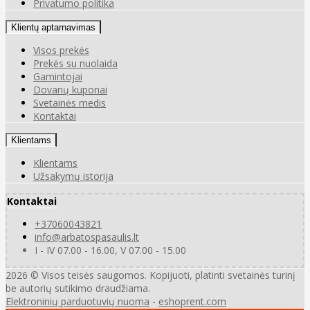
Privatumo politika
Klientų aptarnavimas
Visos prekės
Prekės su nuolaida
Gamintojai
Dovanų kuponai
Svetainės medis
Kontaktai
Klientams
Klientams
Užsakymų istorija
Kontaktai
+37060043821
info@arbatospasaulis.lt
I - IV 07.00 - 16.00, V 07.00 - 15.00
2026 © Visos teisės saugomos. Kopijuoti, platinti svetainės turinį
be autorių sutikimo draudžiama.
Elektroninių parduotuvių nuoma
-
eshoprent.com