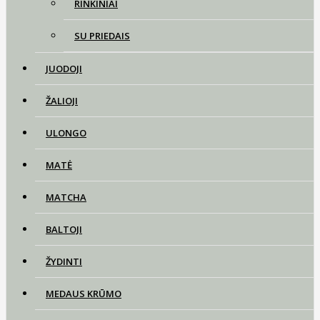
RINKINIAI
SU PRIEDAIS
JUODOJI
ŽALIOJI
ULONGO
MATĖ
MATCHA
BALTOJI
ŽYDINTI
MEDAUS KRŪMO