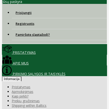
Jūsų paskyra
Prisijungti
Registruotis
Pamiršote slaptažodį?
PRISTATYMAS
APIE MUS
PIRKIMO SĄLYGOS IR TAISYKLĖS
Informacija
Pristatymas
Apmokėjimas
Kaip pirkti?
Prekių grąžinimas
Shipping within Baltics