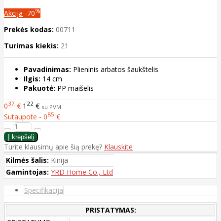
%
Akcija
-70
Prekės kodas:
00711
Turimas kiekis:
21
Pavadinimas:
Plieninis arbatos šaukštelis
Ilgis:
14 cm
Pakuotė:
PP maišelis
37
22
0
€
1
€
su PVM
85
Sutaupote - 0
€
Turite klausimų apie šią prekę?
Klauskite
Kilmės šalis:
Kinija
Gamintojas:
YRD Home Co., Ltd
Specifikacija
PRISTATYMAS: