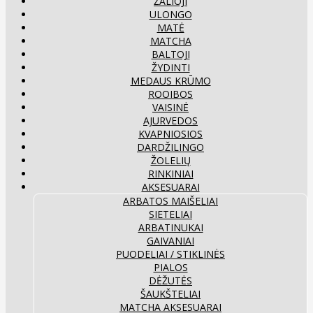
ŽALIOJI
ULONGO
MATĖ
MATCHA
BALTOJI
ŽYDINTI
MEDAUS KRŪMO
ROOIBOS
VAISINĖ
AJURVEDOS
KVAPNIOSIOS
DARDŽILINGO
ŽOLELIŲ
RINKINIAI
AKSESUARAI
ARBATOS MAIŠELIAI
SIETELIAI
ARBATINUKAI
GAIVANIAI
PUODELIAI / STIKLINĖS
PIALOS
DĖŽUTĖS
ŠAUKŠTELIAI
MATCHA AKSESUARAI