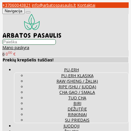
+37060043821
info@arbatospasaulis.lt
Kontaktai
Navigacija
Mano paskyra
00
0
€
0
Prekių krepšelis tuščias!
PU-ERH
PU-ERH KLASIKA
RAW (SHENG / ŽALIA)
RIPE (SHU / JUODA)
CHA GAO / SMALA
TUO CHA
BIRI
DĖŽUTĖJE
RINKINIAI
SU PRIEDAIS
JUODOJI