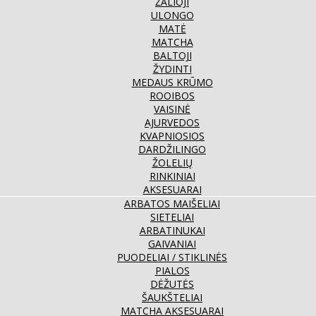
ŽALIOJI
ULONGO
MATĖ
MATCHA
BALTOJI
ŽYDINTI
MEDAUS KRŪMO
ROOIBOS
VAISINĖ
AJURVEDOS
KVAPNIOSIOS
DARDŽILINGO
ŽOLELIŲ
RINKINIAI
AKSESUARAI
ARBATOS MAIŠELIAI
SIETELIAI
ARBATINUKAI
GAIVANIAI
PUODELIAI / STIKLINĖS
PIALOS
DĖŽUTĖS
ŠAUKŠTELIAI
MATCHA AKSESUARAI