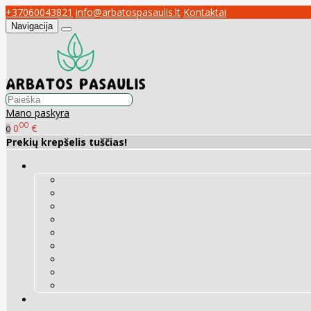
+37060043821
info@arbatospasaulis.lt
Kontaktai
Navigacija
Mano paskyra
00
0
€
0
Prekių krepšelis tuščias!