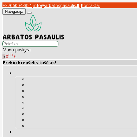
+37060043821
info@arbatospasaulis.lt
Kontaktai
Navigacija
Mano paskyra
00
0
€
0
Prekių krepšelis tuščias!