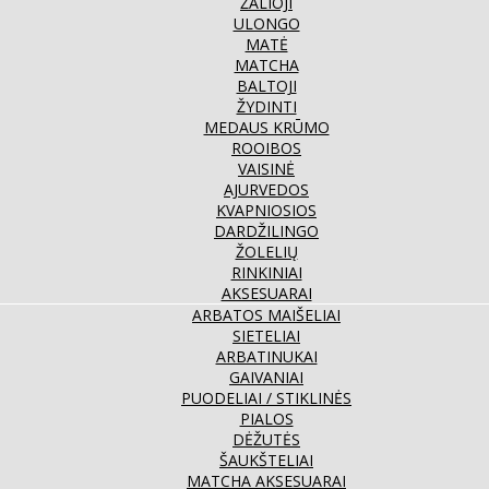
ŽALIOJI
ULONGO
MATĖ
MATCHA
BALTOJI
ŽYDINTI
MEDAUS KRŪMO
ROOIBOS
VAISINĖ
AJURVEDOS
KVAPNIOSIOS
DARDŽILINGO
ŽOLELIŲ
RINKINIAI
AKSESUARAI
ARBATOS MAIŠELIAI
SIETELIAI
ARBATINUKAI
GAIVANIAI
PUODELIAI / STIKLINĖS
PIALOS
DĖŽUTĖS
ŠAUKŠTELIAI
MATCHA AKSESUARAI