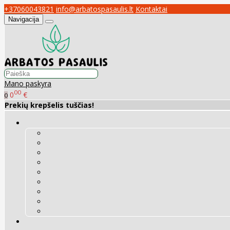
+37060043821
info@arbatospasaulis.lt
Kontaktai
Navigacija
Mano paskyra
00
0
€
0
Prekių krepšelis tuščias!