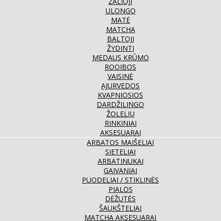
ŽALIOJI
ULONGO
MATĖ
MATCHA
BALTOJI
ŽYDINTI
MEDAUS KRŪMO
ROOIBOS
VAISINĖ
AJURVEDOS
KVAPNIOSIOS
DARDŽILINGO
ŽOLELIŲ
RINKINIAI
AKSESUARAI
ARBATOS MAIŠELIAI
SIETELIAI
ARBATINUKAI
GAIVANIAI
PUODELIAI / STIKLINĖS
PIALOS
DĖŽUTĖS
ŠAUKŠTELIAI
MATCHA AKSESUARAI