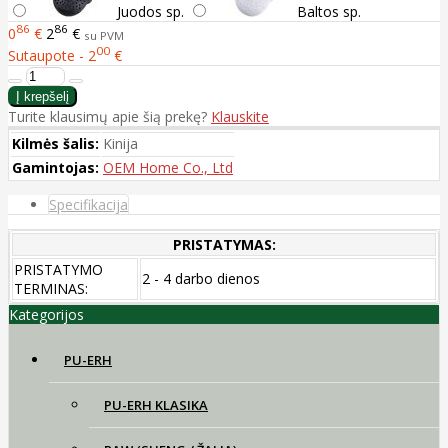
Juodos sp.
Baltos sp.
86
86
0
€
2
€
su PVM
00
Sutaupote - 2
€
Turite klausimų apie šią prekę?
Klauskite
Kilmės šalis:
Kinija
Gamintojas:
OEM Home Co., Ltd
Specifikacija
PRISTATYMAS:
PRISTATYMO
2 - 4 darbo dienos
TERMINAS:
Kategorijos
PU-ERH
PU-ERH KLASIKA