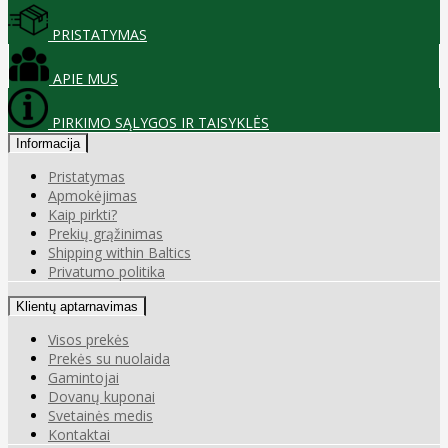
PRISTATYMAS
APIE MUS
PIRKIMO SĄLYGOS IR TAISYKLĖS
Informacija
Pristatymas
Apmokėjimas
Kaip pirkti?
Prekių grąžinimas
Shipping within Baltics
Privatumo politika
Klientų aptarnavimas
Visos prekės
Prekės su nuolaida
Gamintojai
Dovanų kuponai
Svetainės medis
Kontaktai