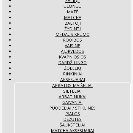
ŽALIOJI
ULONGO
MATĖ
MATCHA
BALTOJI
ŽYDINTI
MEDAUS KRŪMO
ROOIBOS
VAISINĖ
AJURVEDOS
KVAPNIOSIOS
DARDŽILINGO
ŽOLELIŲ
RINKINIAI
AKSESUARAI
ARBATOS MAIŠELIAI
SIETELIAI
ARBATINUKAI
GAIVANIAI
PUODELIAI / STIKLINĖS
PIALOS
DĖŽUTĖS
ŠAUKŠTELIAI
MATCHA AKSESUARAI