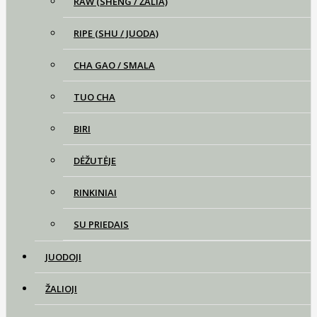
RAW (SHENG / ŽALIA)
RIPE (SHU / JUODA)
CHA GAO / SMALA
TUO CHA
BIRI
DĖŽUTĖJE
RINKINIAI
SU PRIEDAIS
JUODOJI
ŽALIOJI