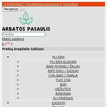
+37060043821
info@arbatospasaulis.lt
Kontaktai
Navigacija
Mano paskyra
00
0
€
0
Prekių krepšelis tuščias!
PU-ERH
PU-ERH KLASIKA
RAW (SHENG / ŽALIA)
RIPE (SHU / JUODA)
CHA GAO / SMALA
TUO CHA
BIRI
DĖŽUTĖJE
RINKINIAI
SU PRIEDAIS
JUODOJI