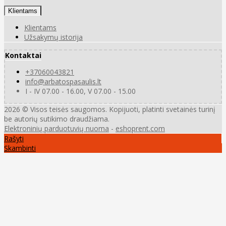
Klientams
Klientams
Užsakymų istorija
Kontaktai
+37060043821
info@arbatospasaulis.lt
I - IV 07.00 - 16.00, V 07.00 - 15.00
2026 © Visos teisės saugomos. Kopijuoti, platinti svetainės turinį
be autorių sutikimo draudžiama.
Elektroninių parduotuvių nuoma
-
eshoprent.com
Rašyti
Skambinti