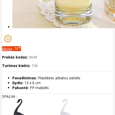
%
Akcija
-70
Prekės kodas:
0649
Turimas kiekis:
156
Pavadinimas:
Plastikinis arbatos sietelis
Dydis:
13 x 6 cm
Pakuotė:
PP maišelis
SPALVA :