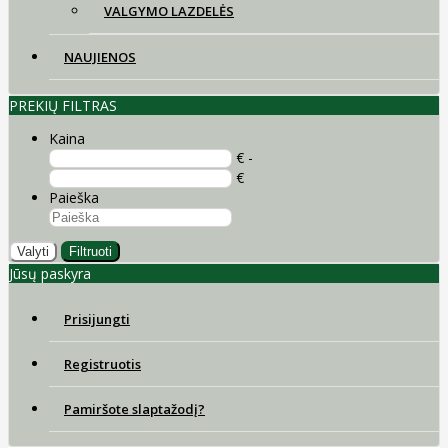
VALGYMO LAZDELĖS
NAUJIENOS
PREKIŲ FILTRAS
Kaina
€ -
€
Paieška
Valyti
Filtruoti
Jūsų paskyra
Prisijungti
Registruotis
Pamiršote slaptažodį?