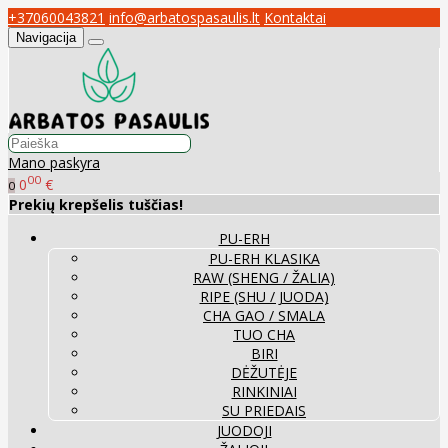
+37060043821
info@arbatospasaulis.lt
Kontaktai
Navigacija
Mano paskyra
00
0
€
0
Prekių krepšelis tuščias!
PU-ERH
PU-ERH KLASIKA
RAW (SHENG / ŽALIA)
RIPE (SHU / JUODA)
CHA GAO / SMALA
TUO CHA
BIRI
DĖŽUTĖJE
RINKINIAI
SU PRIEDAIS
JUODOJI