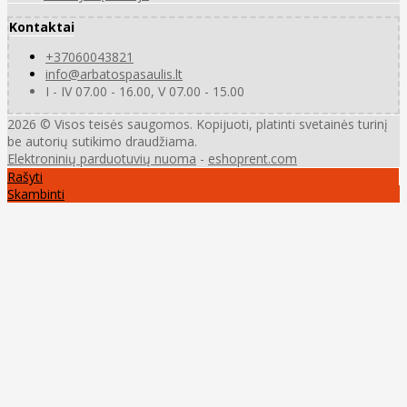
Kontaktai
+37060043821
info@arbatospasaulis.lt
I - IV 07.00 - 16.00, V 07.00 - 15.00
2026 © Visos teisės saugomos. Kopijuoti, platinti svetainės turinį
be autorių sutikimo draudžiama.
Elektroninių parduotuvių nuoma
-
eshoprent.com
Rašyti
Skambinti