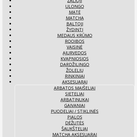
ŽALIOJI
ULONGO
MATĖ
MATCHA
BALTOJI
ŽYDINTI
MEDAUS KRŪMO
ROOIBOS
VAISINĖ
AJURVEDOS
KVAPNIOSIOS
DARDŽILINGO
ŽOLELIŲ
RINKINIAI
AKSESUARAI
ARBATOS MAIŠELIAI
SIETELIAI
ARBATINUKAI
GAIVANIAI
PUODELIAI / STIKLINĖS
PIALOS
DĖŽUTĖS
ŠAUKŠTELIAI
MATCHA AKSESUARAI