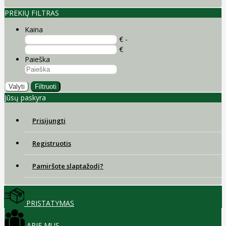
PREKIŲ FILTRAS
Kaina
€ -
€
Paieška
Valyti
Filtruoti
Jūsų paskyra
Prisijungti
Registruotis
Pamiršote slaptažodį?
PRISTATYMAS
APIE MUS