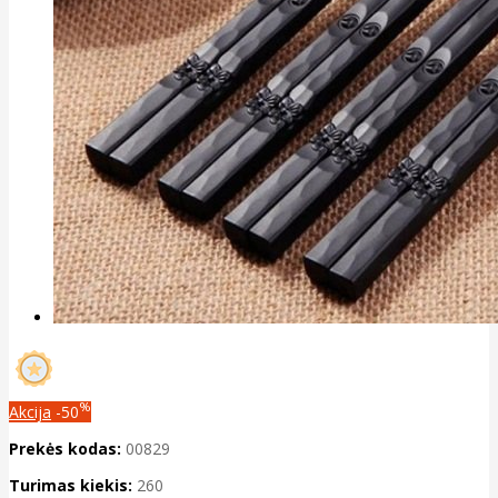
%
Akcija
-50
Prekės kodas:
00829
Turimas kiekis:
260