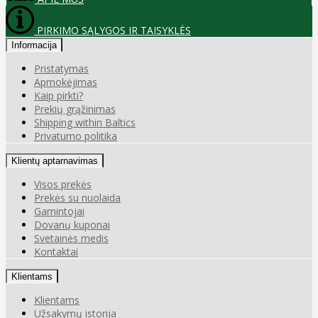
PIRKIMO SĄLYGOS IR TAISYKLĖS
Informacija
Pristatymas
Apmokėjimas
Kaip pirkti?
Prekių grąžinimas
Shipping within Baltics
Privatumo politika
Klientų aptarnavimas
Visos prekės
Prekės su nuolaida
Gamintojai
Dovanų kuponai
Svetainės medis
Kontaktai
Klientams
Klientams
Užsakymų istorija