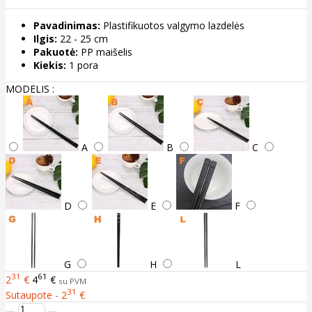
Pavadinimas:
Plastifikuotos valgymo lazdelės
Ilgis:
22 - 25 cm
Pakuotė:
PP maišelis
Kiekis:
1 pora
MODELIS :
A
B
C
D
E
F
G
H
L
31
61
2
€
4
€
su PVM
31
Sutaupote - 2
€