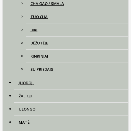
CHA GAO / SMALA
TUO CHA
BIRI
DĖŽUTĖJE
RINKINIAI
SU PRIEDAIS
JUODOJI
ŽALIOJI
ULONGO
MATĖ