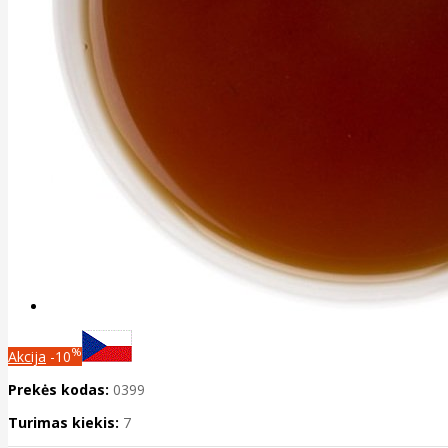
%
Akcija
-10
Prekės kodas:
0399
Turimas kiekis:
7