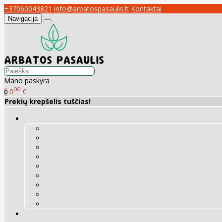
+37060043821
info@arbatospasaulis.lt
Kontaktai
Navigacija
Mano paskyra
00
0
€
0
Prekių krepšelis tuščias!