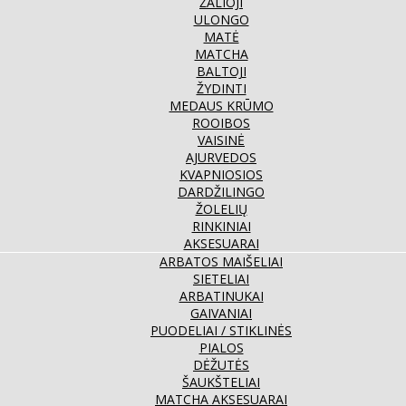
ŽALIOJI
ULONGO
MATĖ
MATCHA
BALTOJI
ŽYDINTI
MEDAUS KRŪMO
ROOIBOS
VAISINĖ
AJURVEDOS
KVAPNIOSIOS
DARDŽILINGO
ŽOLELIŲ
RINKINIAI
AKSESUARAI
ARBATOS MAIŠELIAI
SIETELIAI
ARBATINUKAI
GAIVANIAI
PUODELIAI / STIKLINĖS
PIALOS
DĖŽUTĖS
ŠAUKŠTELIAI
MATCHA AKSESUARAI