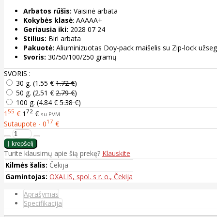
Arbatos rūšis:
Vaisinė arbata
Kokybės klasė
: AAAAA+
Geriausia iki:
2028 07 24
Stilius:
Biri arbata
Pakuotė:
Aliuminizuotas Doy-pack maišelis su Zip-lock užse
Svoris:
30/50/100/250 gramų
SVORIS :
30 g. (
1.55 €
1.72 €
)
50 g. (
2.51 €
2.79 €
)
100 g. (
4.84 €
5.38 €
)
55
72
1
€
1
€
su PVM
17
Sutaupote - 0
€
Turite klausimų apie šią prekę?
Klauskite
Kilmės šalis:
Čekija
Gamintojas:
OXALIS, spol. s r. o., Čekija
Aprašymas
Specifikacija