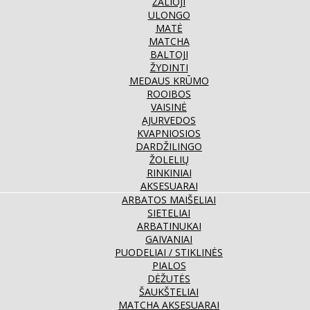
ŽALIOJI
ULONGO
MATĖ
MATCHA
BALTOJI
ŽYDINTI
MEDAUS KRŪMO
ROOIBOS
VAISINĖ
AJURVEDOS
KVAPNIOSIOS
DARDŽILINGO
ŽOLELIŲ
RINKINIAI
AKSESUARAI
ARBATOS MAIŠELIAI
SIETELIAI
ARBATINUKAI
GAIVANIAI
PUODELIAI / STIKLINĖS
PIALOS
DĖŽUTĖS
ŠAUKŠTELIAI
MATCHA AKSESUARAI