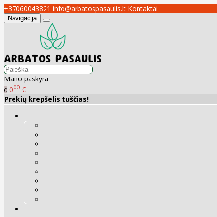
+37060043821
info@arbatospasaulis.lt
Kontaktai
Navigacija
Mano paskyra
00
0
€
0
Prekių krepšelis tuščias!