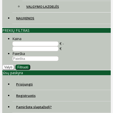
VALGYMO LAZDELĖS
NAUJIENOS
PREKIŲ FILTRAS
Kaina
€ -
€
Paieška
Valyti
Filtruoti
Jūsų paskyra
Prisijungti
Registruotis
Pamiršote slaptažodį?