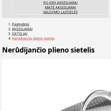
PU-ERH AKSESUARAI
MATĖ AKSESUARAI
VALGYMO LAZDELĖS
Pagrindinis
AKSESUARAI
SIETELIAI
Nerūdijančio plieno sietelis
Nerūdijančio plieno sietelis