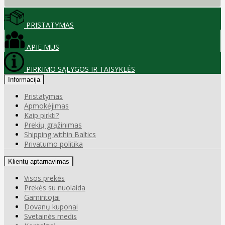
PRISTATYMAS
APIE MUS
PIRKIMO SĄLYGOS IR TAISYKLĖS
Informacija
Pristatymas
Apmokėjimas
Kaip pirkti?
Prekių grąžinimas
Shipping within Baltics
Privatumo politika
Klientų aptarnavimas
Visos prekės
Prekės su nuolaida
Gamintojai
Dovanų kuponai
Svetainės medis