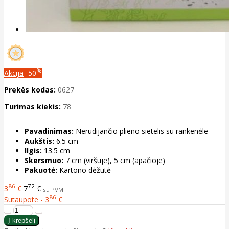
%
Akcija
-50
Prekės kodas:
0627
Turimas kiekis:
78
Pavadinimas:
Nerūdijančio plieno sietelis su rankenėle
Aukštis:
6.5 cm
Ilgis:
13.5 cm
Skersmuo:
7 cm (viršuje), 5 cm (apačioje)
Pakuotė:
Kartono dėžutė
86
72
3
€
7
€
su PVM
86
Sutaupote - 3
€