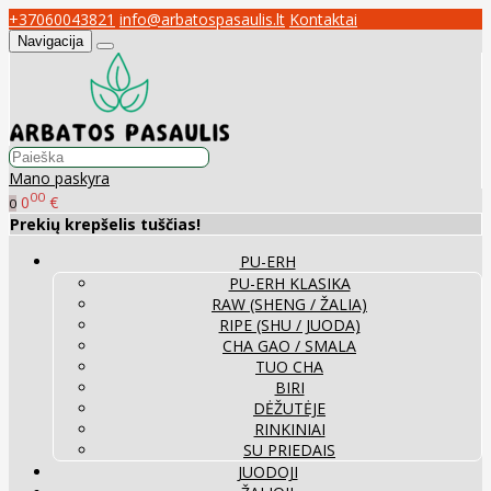
+37060043821
info@arbatospasaulis.lt
Kontaktai
Navigacija
Mano paskyra
00
0
€
0
Prekių krepšelis tuščias!
PU-ERH
PU-ERH KLASIKA
RAW (SHENG / ŽALIA)
RIPE (SHU / JUODA)
CHA GAO / SMALA
TUO CHA
BIRI
DĖŽUTĖJE
RINKINIAI
SU PRIEDAIS
JUODOJI