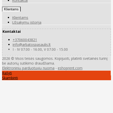
Kontaktai
Klientams
Klientams
Užsakymų istorija
Kontaktai
+37060043821
info@arbatospasaulis.lt
I - IV 07.00 - 16.00, V 07.00 - 15.00
2026 © Visos teisės saugomos. Kopijuoti, platinti svetainės turinį
be autorių sutikimo draudžiama.
Elektroninių parduotuvių nuoma
-
eshoprent.com
Rašyti
Skambinti