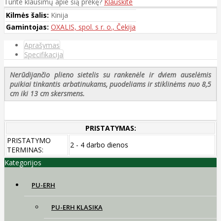
Turite klausimų apie šią prekę?
Klauskite
Kilmės šalis:
Kinija
Gamintojas:
OXALIS, spol. s r. o., Čekija
Aprašymas
Specifikacija
Nerūdijančio plieno sietelis su rankenėle ir dviem auselėmis
puikiai tinkantis arbatinukams, puodeliams ir stiklinėms nuo 8,5
cm iki 13 cm skersmens.
PRISTATYMAS:
PRISTATYMO
2 - 4 darbo dienos
TERMINAS:
Kategorijos
PU-ERH
PU-ERH KLASIKA