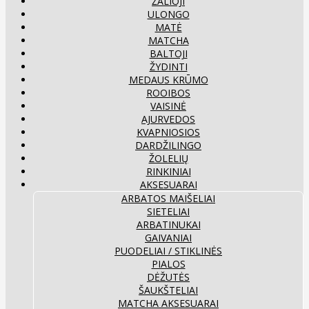
ŽALIOJI
ULONGO
MATĖ
MATCHA
BALTOJI
ŽYDINTI
MEDAUS KRŪMO
ROOIBOS
VAISINĖ
AJURVEDOS
KVAPNIOSIOS
DARDŽILINGO
ŽOLELIŲ
RINKINIAI
AKSESUARAI
ARBATOS MAIŠELIAI
SIETELIAI
ARBATINUKAI
GAIVANIAI
PUODELIAI / STIKLINĖS
PIALOS
DĖŽUTĖS
ŠAUKŠTELIAI
MATCHA AKSESUARAI