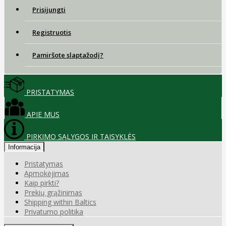
Prisijungti
Registruotis
Pamiršote slaptažodį?
PRISTATYMAS
APIE MUS
PIRKIMO SĄLYGOS IR TAISYKLĖS
Informacija
Pristatymas
Apmokėjimas
Kaip pirkti?
Prekių grąžinimas
Shipping within Baltics
Privatumo politika