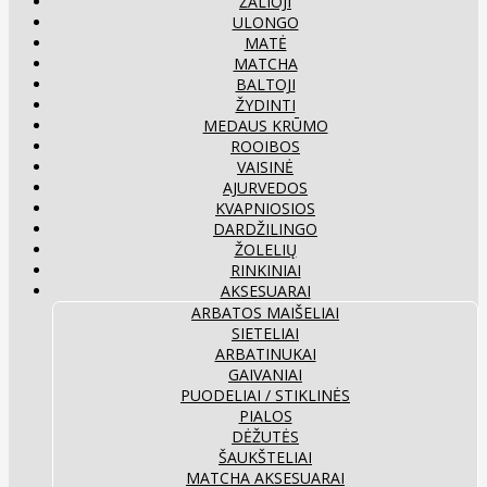
ŽALIOJI
ULONGO
MATĖ
MATCHA
BALTOJI
ŽYDINTI
MEDAUS KRŪMO
ROOIBOS
VAISINĖ
AJURVEDOS
KVAPNIOSIOS
DARDŽILINGO
ŽOLELIŲ
RINKINIAI
AKSESUARAI
ARBATOS MAIŠELIAI
SIETELIAI
ARBATINUKAI
GAIVANIAI
PUODELIAI / STIKLINĖS
PIALOS
DĖŽUTĖS
ŠAUKŠTELIAI
MATCHA AKSESUARAI