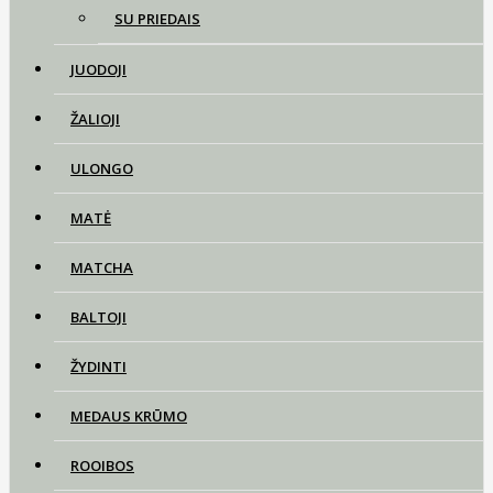
SU PRIEDAIS
JUODOJI
ŽALIOJI
ULONGO
MATĖ
MATCHA
BALTOJI
ŽYDINTI
MEDAUS KRŪMO
ROOIBOS