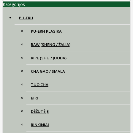
Kategorijos
PU-ERH
PU-ERH KLASIKA
RAW (SHENG / ŽALIA)
RIPE (SHU / JUODA)
CHA GAO / SMALA
TUO CHA
BIRI
DĖŽUTĖJE
RINKINIAI