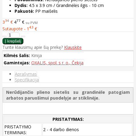
Dydis:
4.5 x 3.9 cm / Grandinėlės ilgis - 10 cm
Pakuotė:
PP maišelis
34
77
3
€
4
€
su PVM
43
Sutaupote - 1
€
Turite klausimų apie šią prekę?
Klauskite
Kilmės šalis:
Kinija
Gamintojas:
OXALIS, spol. s r. o., Čekija
Aprašymas
Specifikacija
Nerūdijančio plieno sietelis su grandinėle patogiam
arbatos paruošimui puodelyje ar stiklinėje.
PRISTATYMAS:
PRISTATYMO
2 - 4 darbo dienos
TERMINAS: