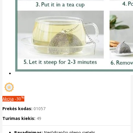
%
Akcija
-30
Prekės kodas:
01057
Turimas kiekis:
49
Pavadinimas:
Nerūdijančio plieno sietelis