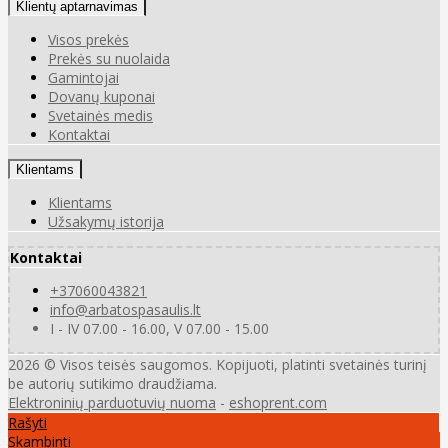
Klientų aptarnavimas
Visos prekės
Prekės su nuolaida
Gamintojai
Dovanų kuponai
Svetainės medis
Kontaktai
Klientams
Klientams
Užsakymų istorija
Kontaktai
+37060043821
info@arbatospasaulis.lt
I - IV 07.00 - 16.00, V 07.00 - 15.00
2026 © Visos teisės saugomos. Kopijuoti, platinti svetainės turinį
be autorių sutikimo draudžiama.
Elektroninių parduotuvių nuoma
-
eshoprent.com
Rašyti
Skambinti