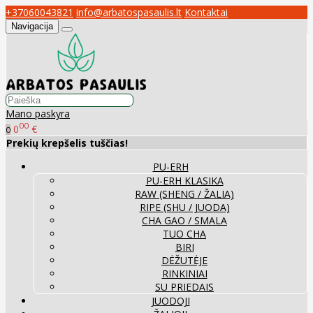
+37060043821
info@arbatospasaulis.lt
Kontaktai
Navigacija
Mano paskyra
00
0
€
0
Prekių krepšelis tuščias!
PU-ERH
PU-ERH KLASIKA
RAW (SHENG / ŽALIA)
RIPE (SHU / JUODA)
CHA GAO / SMALA
TUO CHA
BIRI
DĖŽUTĖJE
RINKINIAI
SU PRIEDAIS
JUODOJI