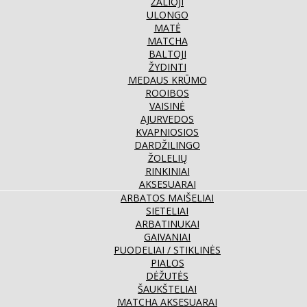
ŽALIOJI
ULONGO
MATĖ
MATCHA
BALTOJI
ŽYDINTI
MEDAUS KRŪMO
ROOIBOS
VAISINĖ
AJURVEDOS
KVAPNIOSIOS
DARDŽILINGO
ŽOLELIŲ
RINKINIAI
AKSESUARAI
ARBATOS MAIŠELIAI
SIETELIAI
ARBATINUKAI
GAIVANIAI
PUODELIAI / STIKLINĖS
PIALOS
DĖŽUTĖS
ŠAUKŠTELIAI
MATCHA AKSESUARAI