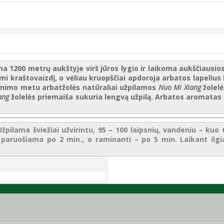
a 1200 metrų aukštyje virš jūros lygio ir laikoma aukščiausi
 kraštovaizdį, o vėliau kruopščiai apdoroja arbatos lapelius 
vinimo metu arbatžolės natūraliai užpilamos
Nuo Mi Xiang
žolelė
ang
žolelės priemaiša sukuria lengvą užpilą. Arbatos aromatas i
žpilama šviežiai užvirintu, 95 – 100 laipsnių, vandeniu – ku
paruošiama po 2 min., o raminanti – po 5 min. Laikant ilgia