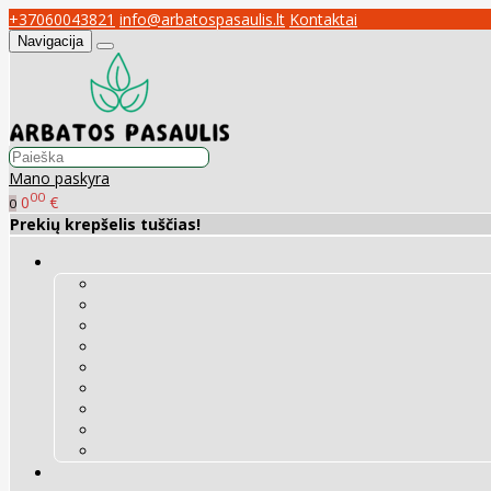
+37060043821
info@arbatospasaulis.lt
Kontaktai
Navigacija
Mano paskyra
00
0
€
0
Prekių krepšelis tuščias!