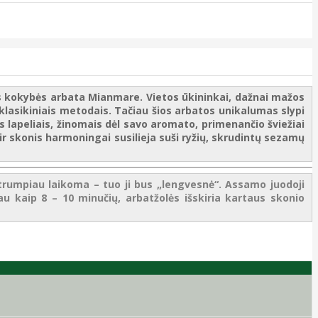
os kokybės arbata Mianmare. Vietos ūkininkai, dažnai mažos
klasikiniais metodais. Tačiau šios arbatos unikalumas slypi
s lapeliais, žinomais dėl savo aromato, primenančio šviežiai
r skonis harmoningai susilieja suši ryžių, skrudintų sezamų
o trumpiau laikoma – tuo ji bus „lengvesnė“. Assamo juodoji
u kaip 8 – 10 minučių, arbatžolės išskiria kartaus skonio