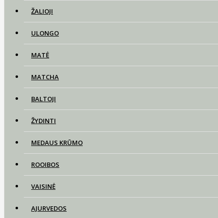
ŽALIOJI
ULONGO
MATĖ
MATCHA
BALTOJI
ŽYDINTI
MEDAUS KRŪMO
ROOIBOS
VAISINĖ
AJURVEDOS