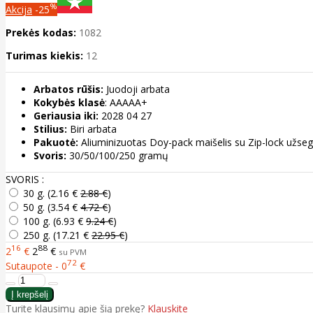
%
Akcija
-25
Prekės kodas:
1082
Turimas kiekis:
12
Arbatos rūšis:
Juodoji arbata
Kokybės klasė
: AAAAA+
Geriausia iki:
2028 04 27
Stilius:
Biri arbata
Pakuotė:
Aliuminizuotas Doy-pack maišelis su Zip-lock užse
Svoris:
30/50/100/250 gramų
SVORIS :
30 g. (
2.16 €
2.88 €
)
50 g. (
3.54 €
4.72 €
)
100 g. (
6.93 €
9.24 €
)
250 g. (
17.21 €
22.95 €
)
16
88
2
€
2
€
su PVM
72
Sutaupote - 0
€
Turite klausimų apie šią prekę?
Klauskite