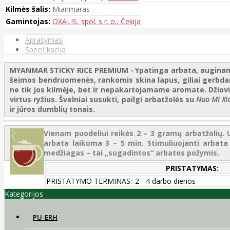
Kilmės šalis:
Mianmaras
Gamintojas:
OXALIS, spol. s r. o., Čekija
Aprašymas
Specifikacija
MYANMAR STICKY RICE
PREMIUM
-
Ypatinga arbata, auginam
šeimos bendruomenės, rankomis skina lapus, giliai gerbdami
ne tik jos kilmėje, bet ir nepakartojamame aromate. Džio
virtus ryžius. Švelniai susukti, pailgi arbatžolės su
Nuo Mi Xi
ir jūros dumblių tonais.
Vienam puodeliui reikės 2 – 3 gramų arbatžolių. U
arbata laikoma 3 – 5 min. Stimuliuojanti arbata 
medžiagas – tai „sugadintos“ arbatos požymis.
PRISTATYMAS:
PRISTATYMO TERMINAS:
2 - 4 darbo dienos
Kategorijos
PU-ERH