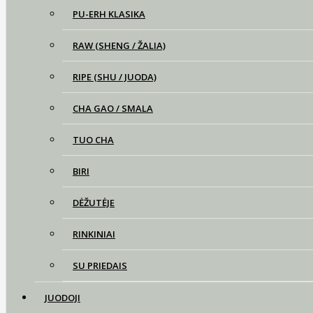
PU-ERH KLASIKA
RAW (SHENG / ŽALIA)
RIPE (SHU / JUODA)
CHA GAO / SMALA
TUO CHA
BIRI
DĖŽUTĖJE
RINKINIAI
SU PRIEDAIS
JUODOJI