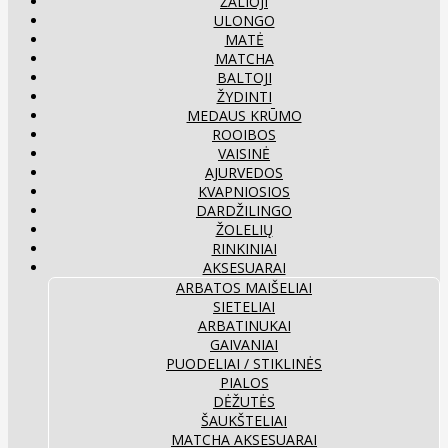
ŽALIOJI
ULONGO
MATĖ
MATCHA
BALTOJI
ŽYDINTI
MEDAUS KRŪMO
ROOIBOS
VAISINĖ
AJURVEDOS
KVAPNIOSIOS
DARDŽILINGO
ŽOLELIŲ
RINKINIAI
AKSESUARAI
ARBATOS MAIŠELIAI
SIETELIAI
ARBATINUKAI
GAIVANIAI
PUODELIAI / STIKLINĖS
PIALOS
DĖŽUTĖS
ŠAUKŠTELIAI
MATCHA AKSESUARAI