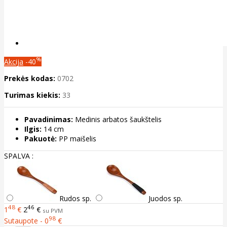
%
Akcija
-40
Prekės kodas:
0702
Turimas kiekis:
33
Pavadinimas:
Medinis arbatos šaukštelis
Ilgis:
14 cm
Pakuotė:
PP maišelis
SPALVA :
Rudos sp.
Juodos sp.
48
46
1
€
2
€
su PVM
98
Sutaupote - 0
€