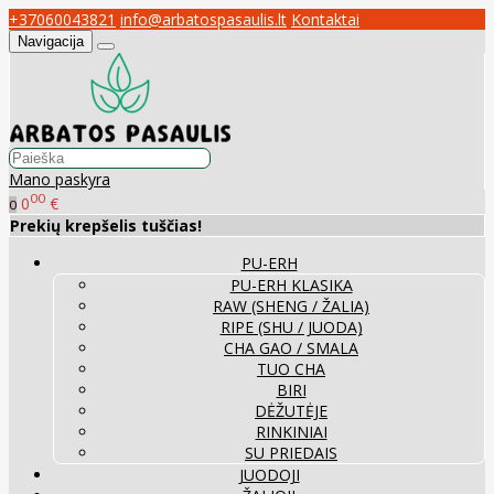
+37060043821
info@arbatospasaulis.lt
Kontaktai
Navigacija
Mano paskyra
00
0
€
0
Prekių krepšelis tuščias!
PU-ERH
PU-ERH KLASIKA
RAW (SHENG / ŽALIA)
RIPE (SHU / JUODA)
CHA GAO / SMALA
TUO CHA
BIRI
DĖŽUTĖJE
RINKINIAI
SU PRIEDAIS
JUODOJI