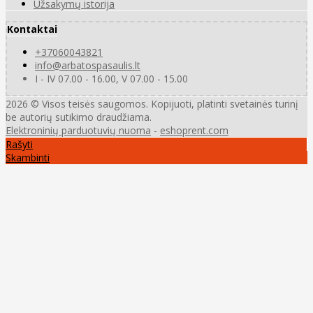
Užsakymų istorija
Kontaktai
+37060043821
info@arbatospasaulis.lt
I - IV 07.00 - 16.00, V 07.00 - 15.00
2026 © Visos teisės saugomos. Kopijuoti, platinti svetainės turinį
be autorių sutikimo draudžiama.
Elektroninių parduotuvių nuoma
-
eshoprent.com
Rašyti
Skambinti