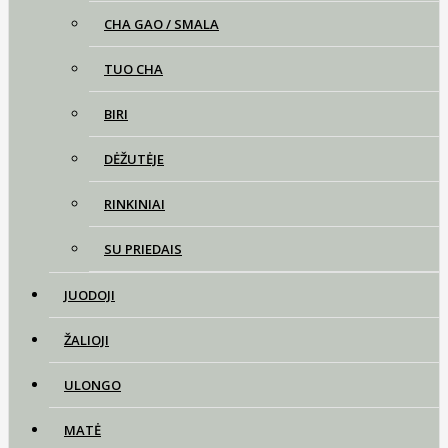
CHA GAO / SMALA
TUO CHA
BIRI
DĖŽUTĖJE
RINKINIAI
SU PRIEDAIS
JUODOJI
ŽALIOJI
ULONGO
MATĖ