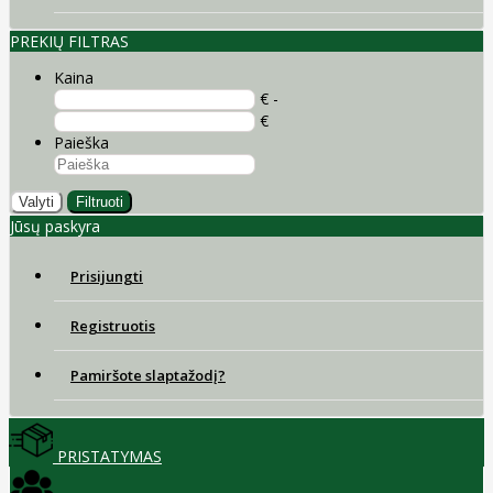
PREKIŲ FILTRAS
Kaina
€ -
€
Paieška
Valyti
Filtruoti
Jūsų paskyra
Prisijungti
Registruotis
Pamiršote slaptažodį?
PRISTATYMAS