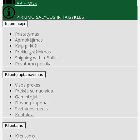
APIE MUS
PIRKIMO SĄLYGOS IR TAISYKLĖS
Informacija
Pristatymas
Apmokėjimas
Kaip pirkti?
Prekių grąžinimas
Shipping within Baltics
Privatumo politika
Klientų aptarnavimas
Visos prekės
Prekės su nuolaida
Gamintojai
Dovanų kuponai
Svetainės medis
Kontaktai
Klientams
Klientams