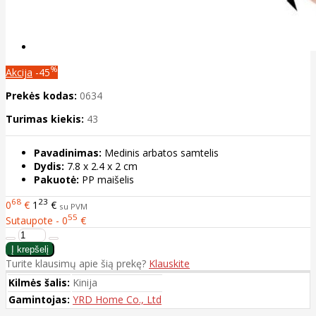
%
Akcija
-45
Prekės kodas:
0634
Turimas kiekis:
43
Pavadinimas:
Medinis arbatos samtelis
Dydis:
7.8 x 2.4 x 2 cm
Pakuotė:
PP maišelis
68
23
0
€
1
€
su PVM
55
Sutaupote - 0
€
Turite klausimų apie šią prekę?
Klauskite
Kilmės šalis:
Kinija
Gamintojas:
YRD Home Co., Ltd