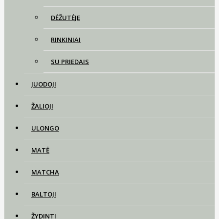
DĖŽUTĖJE
RINKINIAI
SU PRIEDAIS
JUODOJI
ŽALIOJI
ULONGO
MATĖ
MATCHA
BALTOJI
ŽYDINTI