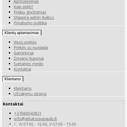
Apmokėjimas
Kaip pirkti?
Prekių grąžinimas
Shipping within Baltics
Privatumo politika
Klientų aptarnavimas
Visos prekės
Prekės su nuolaida
Gamintojai
Dovanų kuponai
Svetainės medis
Kontaktai
Klientams
Klientams
Užsakymų istorija
Kontaktai
+37060043821
info@arbatospasaulis.lt
I - IV 07.00 - 16.00, V 07.00 - 15.00