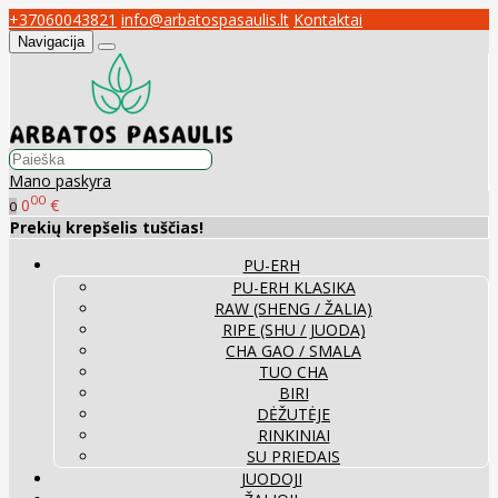
+37060043821
info@arbatospasaulis.lt
Kontaktai
Navigacija
Mano paskyra
00
0
€
0
Prekių krepšelis tuščias!
PU-ERH
PU-ERH KLASIKA
RAW (SHENG / ŽALIA)
RIPE (SHU / JUODA)
CHA GAO / SMALA
TUO CHA
BIRI
DĖŽUTĖJE
RINKINIAI
SU PRIEDAIS
JUODOJI