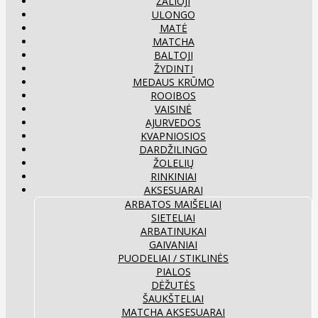
ŽALIOJI
ULONGO
MATĖ
MATCHA
BALTOJI
ŽYDINTI
MEDAUS KRŪMO
ROOIBOS
VAISINĖ
AJURVEDOS
KVAPNIOSIOS
DARDŽILINGO
ŽOLELIŲ
RINKINIAI
AKSESUARAI
ARBATOS MAIŠELIAI
SIETELIAI
ARBATINUKAI
GAIVANIAI
PUODELIAI / STIKLINĖS
PIALOS
DĖŽUTĖS
ŠAUKŠTELIAI
MATCHA AKSESUARAI