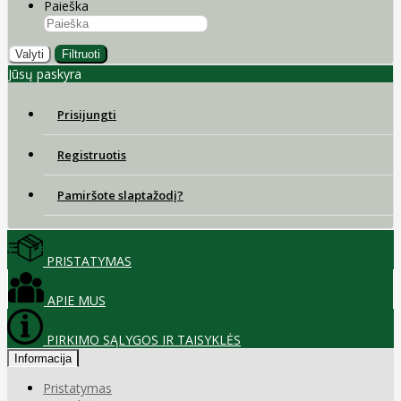
Paieška
Valyti
Filtruoti
Jūsų paskyra
Prisijungti
Registruotis
Pamiršote slaptažodį?
PRISTATYMAS
APIE MUS
PIRKIMO SĄLYGOS IR TAISYKLĖS
Informacija
Pristatymas