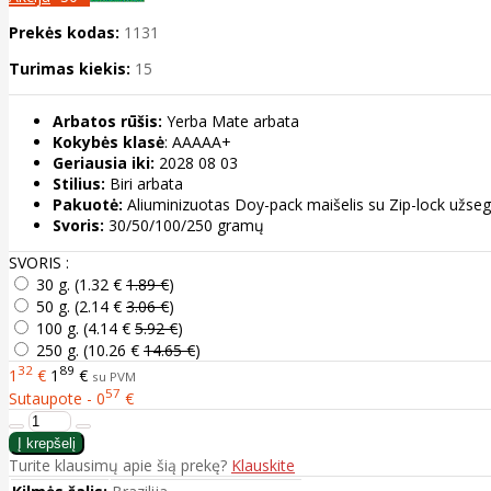
Prekės kodas:
1131
Turimas kiekis:
15
Arbatos rūšis:
Yerba Mate arbata
Kokybės klasė
: AAAAA+
Geriausia iki:
2028 08 03
Stilius:
Biri arbata
Pakuotė:
Aliuminizuotas Doy-pack maišelis su Zip-lock užse
Svoris:
30/50/100/250 gramų
SVORIS :
30 g. (
1.32 €
1.89 €
)
50 g. (
2.14 €
3.06 €
)
100 g. (
4.14 €
5.92 €
)
250 g. (
10.26 €
14.65 €
)
32
89
1
€
1
€
su PVM
57
Sutaupote - 0
€
Turite klausimų apie šią prekę?
Klauskite