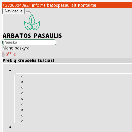
+37060043821
info@arbatospasaulis.lt
Kontaktai
Navigacija
Mano paskyra
00
0
€
0
Prekių krepšelis tuščias!