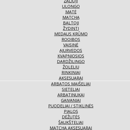
ŽALIOJI
ULONGO
MATĖ
MATCHA
BALTOJI
ŽYDINTI
MEDAUS KRŪMO
ROOIBOS
VAISINĖ
AJURVEDOS
KVAPNIOSIOS
DARDŽILINGO
ŽOLELIŲ
RINKINIAI
AKSESUARAI
ARBATOS MAIŠELIAI
SIETELIAI
ARBATINUKAI
GAIVANIAI
PUODELIAI / STIKLINĖS
PIALOS
DĖŽUTĖS
ŠAUKŠTELIAI
MATCHA AKSESUARAI