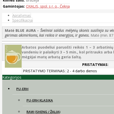
Kilmės šalis:
Brazilija
Gamintojas:
OXALIS, spol. s r. o., Čekija
Aprašymas
Specifikacija
Matė BLUE AURA -
Švelniai saldus mėlynių skonis susilieja su v
gėrimas akimirkoms, kai reikia ir energijos, ir gaivos.
Matė (min. 87 
Arbatos puodeliui paruošti reikės 1 – 3 arbatinių 
vandeniu ir palaikyti 3 – 5 min., kol pritrauks ar
mėgėjai matę arbatą geria šaltą.
PRISTATYMAS:
PRISTATYMO TERMINAS:
2 - 4 darbo dienos
Kategorijos
PU-ERH
PU-ERH KLASIKA
RAW (SHENG / ŽALIA)