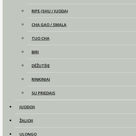
RIPE (SHU / JUODA)
CHA GAO / SMALA
TUO CHA
BIRI
DĖŽUTĖJE
RINKINIAI
SU PRIEDAIS
JUODOJI
ŽALIOJI
ULONGO