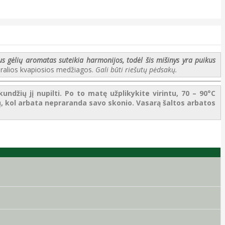
us gėlių aromatas suteikia harmonijos, todėl šis mišinys yra puikus
tūralios kvapiosios medžiagos.
Gali būti riešutų pėdsakų.
undžių jį nupilti. Po to matę užplikykite virintu, 70 – 90°C
tų, kol arbata nepraranda savo skonio. Vasarą šaltos arbatos