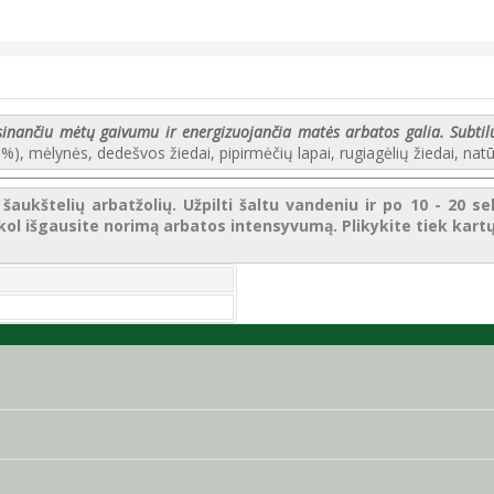
ėsinančiu mėtų gaivumu ir energizuojančia matės arbatos galia. Subtil
%), mėlynės, dedešvos žiedai, pipirmėčių lapai, rugiagėlių žiedai, na
šaukštelių arbatžolių. Užpilti šaltu vandeniu ir po 10 - 20 sek
ba kol išgausite norimą arbatos intensyvumą. Plikykite tiek kar