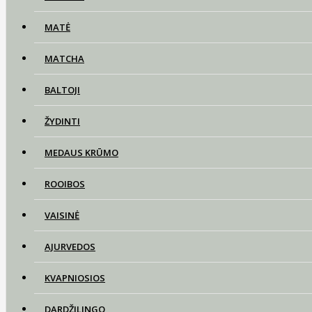
MATĖ
MATCHA
BALTOJI
ŽYDINTI
MEDAUS KRŪMO
ROOIBOS
VAISINĖ
AJURVEDOS
KVAPNIOSIOS
DARDŽILINGO