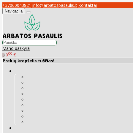
+37060043821
info@arbatospasaulis.lt
Kontaktai
Navigacija
Mano paskyra
00
0
€
0
Prekių krepšelis tuščias!