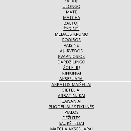
ŽALIOJI
ULONGO
MATĖ
MATCHA
BALTOJI
ŽYDINTI
MEDAUS KRŪMO
ROOIBOS
VAISINĖ
AJURVEDOS
KVAPNIOSIOS
DARDŽILINGO
ŽOLELIŲ
RINKINIAI
AKSESUARAI
ARBATOS MAIŠELIAI
SIETELIAI
ARBATINUKAI
GAIVANIAI
PUODELIAI / STIKLINĖS
PIALOS
DĖŽUTĖS
ŠAUKŠTELIAI
MATCHA AKSESUARAI