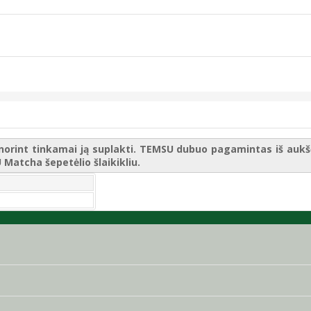
norint tinkamai ją suplakti. TEMSU dubuo pagamintas iš aukšči
 Matcha šepetėlio šlaikikliu.