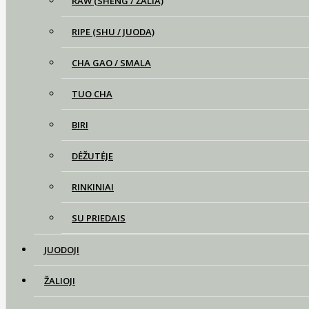
RAW (SHENG / ŽALIA)
RIPE (SHU / JUODA)
CHA GAO / SMALA
TUO CHA
BIRI
DĖŽUTĖJE
RINKINIAI
SU PRIEDAIS
JUODOJI
ŽALIOJI