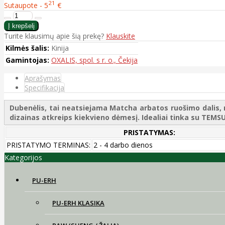
21
Sutaupote - 5
€
Turite klausimų apie šią prekę?
Klauskite
Kilmės šalis:
Kinija
Gamintojas:
OXALIS, spol. s r. o., Čekija
Aprašymas
Specifikacija
Dubenėlis, tai neatsiejama Matcha arbatos ruošimo dalis, 
dizainas atkreips kiekvieno dėmesį. Idealiai tinka su TEMSU
PRISTATYMAS:
PRISTATYMO TERMINAS:
2 - 4 darbo dienos
Kategorijos
PU-ERH
PU-ERH KLASIKA