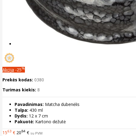
%
Akcija
-25
Prekės kodas:
0380
Turimas kiekis:
8
Pavadinimas:
Matcha dubenėlis
Talpa:
430 ml
Dydis:
12 x 7 cm
Pakuotė:
Kartono dėžutė
63
84
15
€
20
€
su PVM