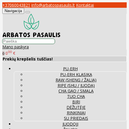
+37060043821
info@arbatospasaulis.lt
Kontaktai
Navigacija
Mano paskyra
00
0
€
0
Prekių krepšelis tuščias!
PU-ERH
PU-ERH KLASIKA
RAW (SHENG / ŽALIA)
RIPE (SHU / JUODA)
CHA GAO / SMALA
TUO CHA
BIRI
DĖŽUTĖJE
RINKINIAI
SU PRIEDAIS
JUODOJI