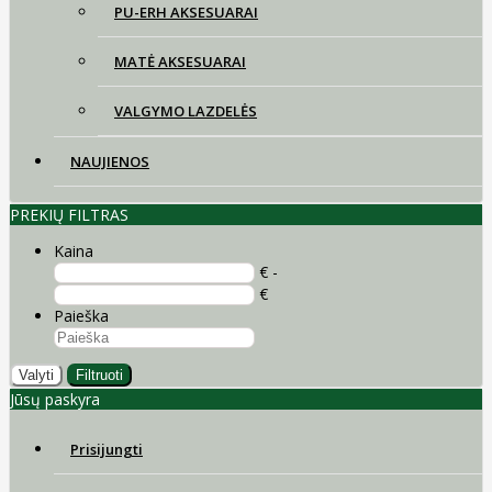
PU-ERH AKSESUARAI
MATĖ AKSESUARAI
VALGYMO LAZDELĖS
NAUJIENOS
PREKIŲ FILTRAS
Kaina
€ -
€
Paieška
Valyti
Filtruoti
Jūsų paskyra
Prisijungti