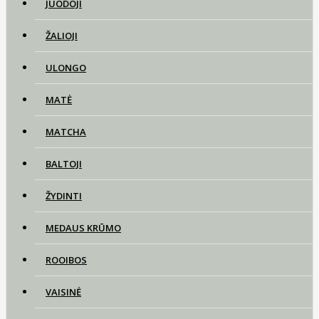
JUODOJI
ŽALIOJI
ULONGO
MATĖ
MATCHA
BALTOJI
ŽYDINTI
MEDAUS KRŪMO
ROOIBOS
VAISINĖ