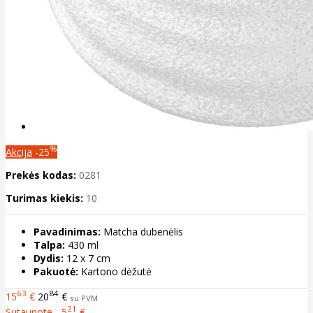
%
Akcija
-25
Prekės kodas:
0281
Turimas kiekis:
10
Pavadinimas:
Matcha dubenėlis
Talpa:
430 ml
Dydis:
12 x 7 cm
Pakuotė:
Kartono dėžutė
63
84
15
€
20
€
su PVM
21
Sutaupote - 5
€