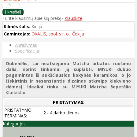
Turite klausimų apie šią prekę?
Klauskite
Kilmės šalis:
Kinija
Gamintojas:
OXALIS, spol. s r. o., Čekija
Aprašymas
Specifikacija
Dubenėlis, tai neatsiejama Matcha arbatos ruošimo
dalis, norint tinkamai ją suplakti. MIYUKI dubuo
pagamintas iš aukščiausios kokybės keramikos, o jo
išskirtinis ir nesenstantis dizainas atkreips kiekvieno
dėmesį. Idealiai tinka su MIYUKI Matcha šepetėlio
šlaikikliu.
PRISTATYMAS:
PRISTATYMO
2 - 4 darbo dienos
TERMINAS:
Kategorijos