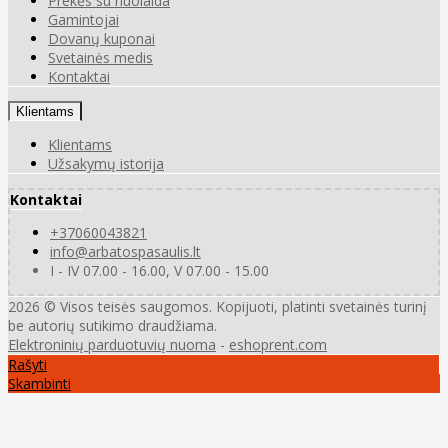
Prekės su nuolaida
Gamintojai
Dovanų kuponai
Svetainės medis
Kontaktai
Klientams
Klientams
Užsakymų istorija
Kontaktai
+37060043821
info@arbatospasaulis.lt
I - IV 07.00 - 16.00, V 07.00 - 15.00
2026 © Visos teisės saugomos. Kopijuoti, platinti svetainės turinį
be autorių sutikimo draudžiama.
Elektroninių parduotuvių nuoma
-
eshoprent.com
Rašyti
Skambinti