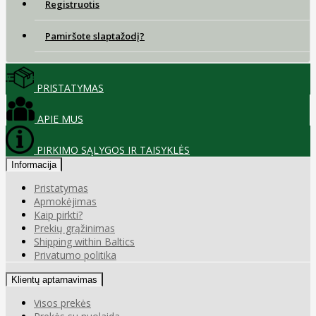
Registruotis
Pamiršote slaptažodį?
PRISTATYMAS
APIE MUS
PIRKIMO SĄLYGOS IR TAISYKLĖS
Informacija
Pristatymas
Apmokėjimas
Kaip pirkti?
Prekių grąžinimas
Shipping within Baltics
Privatumo politika
Klientų aptarnavimas
Visos prekės