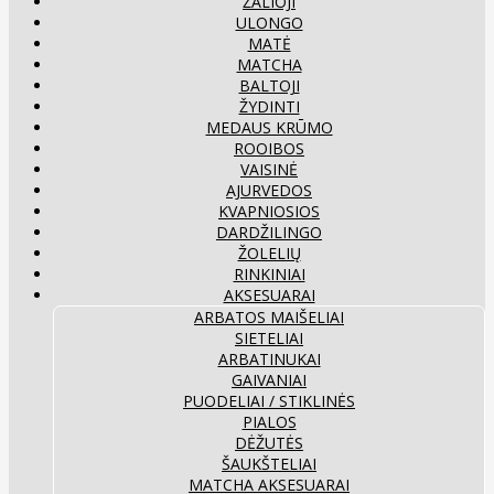
ŽALIOJI
ULONGO
MATĖ
MATCHA
BALTOJI
ŽYDINTI
MEDAUS KRŪMO
ROOIBOS
VAISINĖ
AJURVEDOS
KVAPNIOSIOS
DARDŽILINGO
ŽOLELIŲ
RINKINIAI
AKSESUARAI
ARBATOS MAIŠELIAI
SIETELIAI
ARBATINUKAI
GAIVANIAI
PUODELIAI / STIKLINĖS
PIALOS
DĖŽUTĖS
ŠAUKŠTELIAI
MATCHA AKSESUARAI