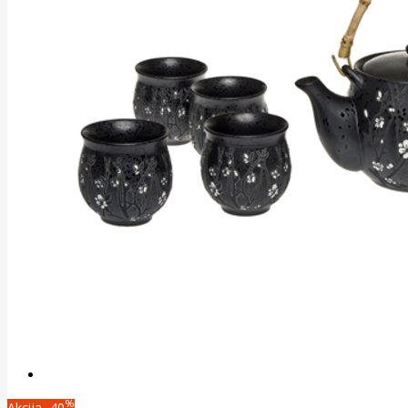
%
Akcija
-40