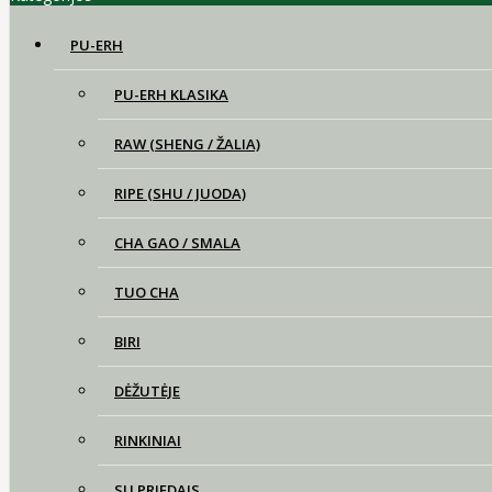
PU-ERH
PU-ERH KLASIKA
RAW (SHENG / ŽALIA)
RIPE (SHU / JUODA)
CHA GAO / SMALA
TUO CHA
BIRI
DĖŽUTĖJE
RINKINIAI
SU PRIEDAIS