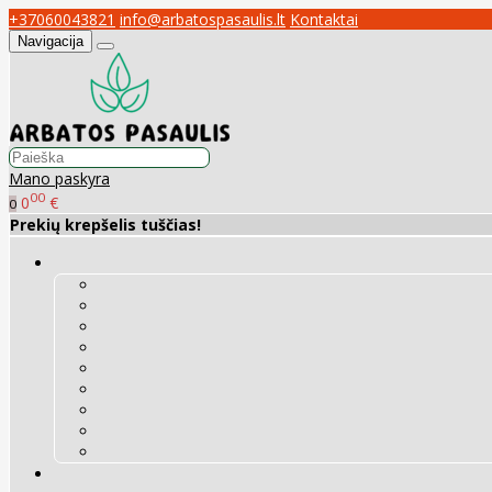
+37060043821
info@arbatospasaulis.lt
Kontaktai
Navigacija
Mano paskyra
00
0
€
0
Prekių krepšelis tuščias!