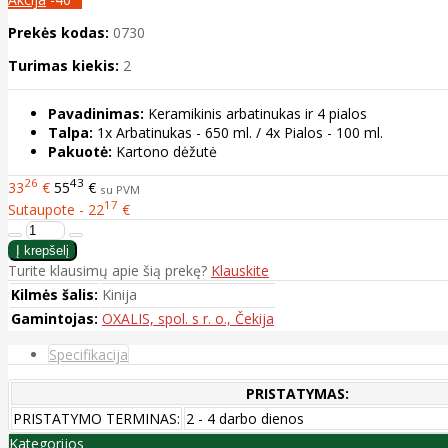
Prekės kodas:
0730
Turimas kiekis:
2
Pavadinimas:
Keramikinis arbatinukas ir 4 pialos
Talpa:
1x Arbatinukas - 650 ml. / 4x Pialos - 100 ml.
Pakuotė:
Kartono dėžutė
26
43
33
€
55
€
su PVM
17
Sutaupote - 22
€
Turite klausimų apie šią prekę?
Klauskite
Kilmės šalis:
Kinija
Gamintojas:
OXALIS, spol. s r. o., Čekija
Specifikacija
PRISTATYMAS:
PRISTATYMO TERMINAS:
2 - 4 darbo dienos
Kategorijos