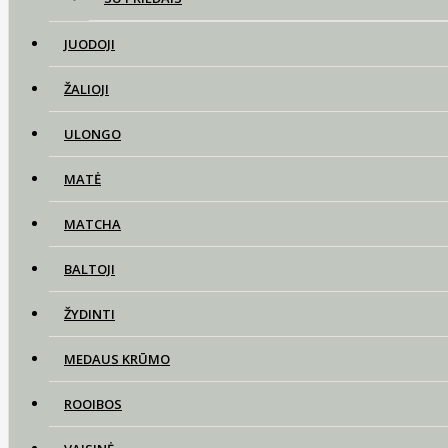
JUODOJI
ŽALIOJI
ULONGO
MATĖ
MATCHA
BALTOJI
ŽYDINTI
MEDAUS KRŪMO
ROOIBOS