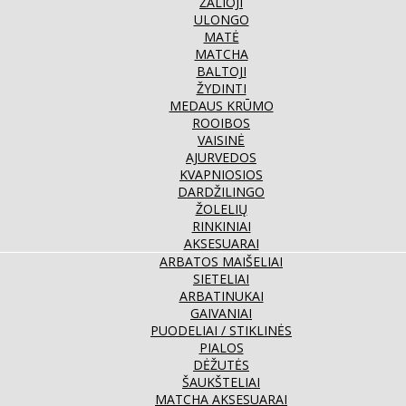
ŽALIOJI
ULONGO
MATĖ
MATCHA
BALTOJI
ŽYDINTI
MEDAUS KRŪMO
ROOIBOS
VAISINĖ
AJURVEDOS
KVAPNIOSIOS
DARDŽILINGO
ŽOLELIŲ
RINKINIAI
AKSESUARAI
ARBATOS MAIŠELIAI
SIETELIAI
ARBATINUKAI
GAIVANIAI
PUODELIAI / STIKLINĖS
PIALOS
DĖŽUTĖS
ŠAUKŠTELIAI
MATCHA AKSESUARAI