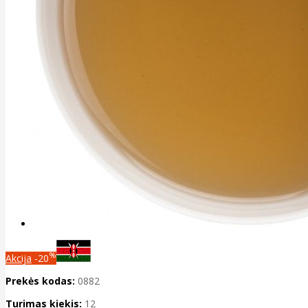
%
Akcija
-20
Prekės kodas:
0882
Turimas kiekis:
12