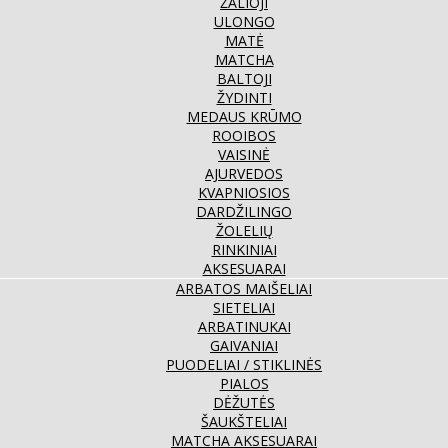
ŽALIOJI
ULONGO
MATĖ
MATCHA
BALTOJI
ŽYDINTI
MEDAUS KRŪMO
ROOIBOS
VAISINĖ
AJURVEDOS
KVAPNIOSIOS
DARDŽILINGO
ŽOLELIŲ
RINKINIAI
AKSESUARAI
ARBATOS MAIŠELIAI
SIETELIAI
ARBATINUKAI
GAIVANIAI
PUODELIAI / STIKLINĖS
PIALOS
DĖŽUTĖS
ŠAUKŠTELIAI
MATCHA AKSESUARAI