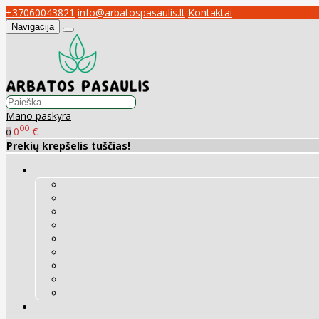
+37060043821
info@arbatospasaulis.lt
Kontaktai
Navigacija
Mano paskyra
00
0
€
0
Prekių krepšelis tuščias!