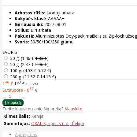
Arbatos rūšis:
Juodoji arbata
Kokybės klasė
: AAAAA+
Geriausia iki:
2027 08 01
Stilius:
Biri arbata
Pakuotė:
Aliuminizuotas Doy-pack maišelis su Zip-lock užse
Svoris:
30/50/100/250 gramų
SVORIS :
30 g. (
1.46 €
1.83 €
)
50 g. (
2.37 €
2.96 €
)
100 g. (
4.58 €
5.72 €
)
250 g. (
11.32 €
14.15 €
)
46
83
1
€
1
€
su PVM
37
Sutaupote - 0
€
Turite klausimų apie šią prekę?
Klauskite
Kilmės šalis:
Kenija
Gamintojas:
OXALIS, spol. s r. o., Čekija
Aprašymas