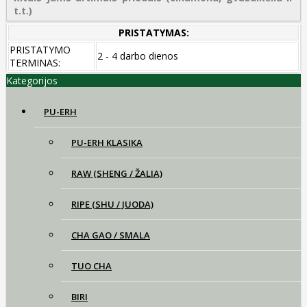
t.t.)
PRISTATYMAS:
PRISTATYMO
2 - 4 darbo dienos
TERMINAS:
Kategorijos
PU-ERH
PU-ERH KLASIKA
RAW (SHENG / ŽALIA)
RIPE (SHU / JUODA)
CHA GAO / SMALA
TUO CHA
BIRI