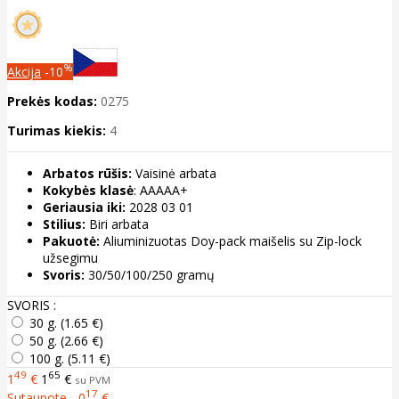
%
Akcija
-10
Prekės kodas:
0275
Turimas kiekis:
4
Arbatos rūšis:
Vaisinė arbata
Kokybės klasė
: AAAAA+
Geriausia iki:
2028 03 01
Stilius:
Biri arbata
Pakuotė:
Aliuminizuotas Doy-pack maišelis su Zip-lock
užsegimu
Svoris:
30/50/100/250 gramų
SVORIS :
30 g. (1.65 €)
50 g. (2.66 €)
100 g. (5.11 €)
49
65
1
€
1
€
su PVM
17
Sutaupote - 0
€