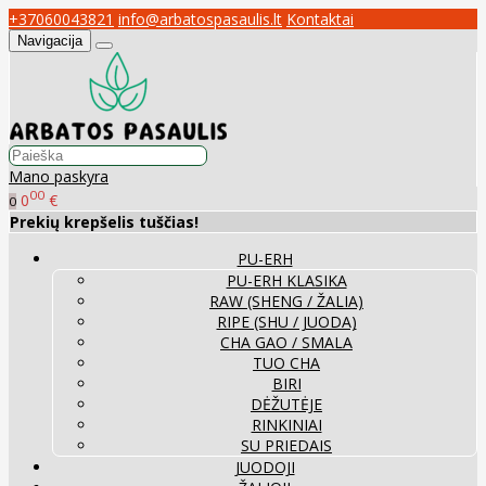
+37060043821
info@arbatospasaulis.lt
Kontaktai
Navigacija
Mano paskyra
00
0
€
0
Prekių krepšelis tuščias!
PU-ERH
PU-ERH KLASIKA
RAW (SHENG / ŽALIA)
RIPE (SHU / JUODA)
CHA GAO / SMALA
TUO CHA
BIRI
DĖŽUTĖJE
RINKINIAI
SU PRIEDAIS
JUODOJI