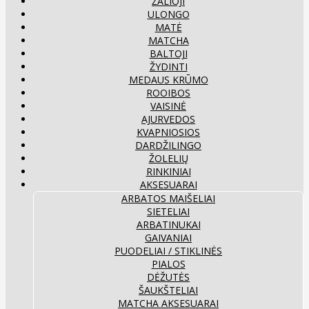
ŽALIOJI
ULONGO
MATĖ
MATCHA
BALTOJI
ŽYDINTI
MEDAUS KRŪMO
ROOIBOS
VAISINĖ
AJURVEDOS
KVAPNIOSIOS
DARDŽILINGO
ŽOLELIŲ
RINKINIAI
AKSESUARAI
ARBATOS MAIŠELIAI
SIETELIAI
ARBATINUKAI
GAIVANIAI
PUODELIAI / STIKLINĖS
PIALOS
DĖŽUTĖS
ŠAUKŠTELIAI
MATCHA AKSESUARAI