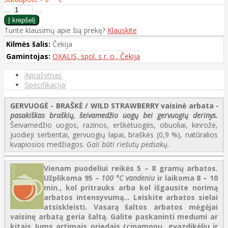
Turite klausimų apie šią prekę?
Klauskite
Kilmės šalis:
Čekija
Gamintojas:
OXALIS, spol. s r. o., Čekija
Aprašymas
Specifikacija
GERVUOGĖ - BRAŠKĖ / WILD STRAWBERRY vaisinė arbata
-
pasakiškas braškių, šeivamedžio uogų bei gervuogių derinys.
Šeivamedžio uogos, razinos, erškėtuogės, obuoliai, kinrožė,
juodieji serbentai, gervuogių lapai, braškės (0,9 %), natūralios
kvapiosios medžiagos.
Gali būti riešutų pėdsakų.
Vienam puodeliui reikės 5 – 8 gramų arbatos.
Užplikoma 95 –
100 °C vandeniu
ir laikoma 8 – 10
min., kol pritrauks arba kol išgausite norimą
arbatos intensyvumą... Leiskite arbatos sielai
atsiskleisti.
Vasarą šaltos arbatos mėgėjai
vaisinę arbatą geria šaltą. Galite paskaninti medumi ar
kitais Jums artimais priedais (cinamonu, gvazdikėliu ir