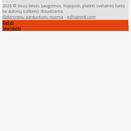
2026 © Visos teisės saugomos. Kopijuoti, platinti svetainės turinį
be autorių sutikimo draudžiama.
Elektroninių parduotuvių nuoma
-
eshoprent.com
Rašyti
Skambinti