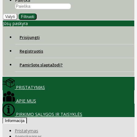
Paieška
Valyti
Filtruoti
Jūsų paskyra
Prisijungti
Registruotis
Pamiršote slaptažodį?
PRISTATYMAS
APIE MUS
PIRKIMO SĄLYGOS IR TAISYKLĖS
Informacija
Pristatymas
Apmokėjimas