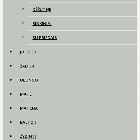
DĖŽUTĖJE
RINKINIAI
SU PRIEDAIS
JUODOJI
ŽALIOJI
ULONGO
MATĖ
MATCHA
BALTOJI
ŽYDINTI