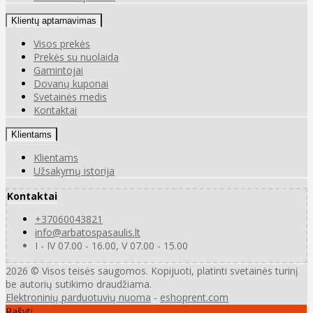
Klientų aptarnavimas
Visos prekės
Prekės su nuolaida
Gamintojai
Dovanų kuponai
Svetainės medis
Kontaktai
Klientams
Klientams
Užsakymų istorija
Kontaktai
+37060043821
info@arbatospasaulis.lt
I - IV 07.00 - 16.00, V 07.00 - 15.00
2026 © Visos teisės saugomos. Kopijuoti, platinti svetainės turinį
be autorių sutikimo draudžiama.
Elektroninių parduotuvių nuoma
-
eshoprent.com
Rašyti