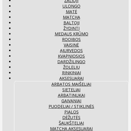
ŽALIOJI
ULONGO
MATĖ
MATCHA
BALTOJI
ŽYDINTI
MEDAUS KRŪMO
ROOIBOS
VAISINĖ
AJURVEDOS
KVAPNIOSIOS
DARDŽILINGO
ŽOLELIŲ
RINKINIAI
AKSESUARAI
ARBATOS MAIŠELIAI
SIETELIAI
ARBATINUKAI
GAIVANIAI
PUODELIAI / STIKLINĖS
PIALOS
DĖŽUTĖS
ŠAUKŠTELIAI
MATCHA AKSESUARAI