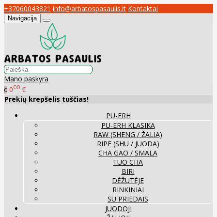
+37060043821
info@arbatospasaulis.lt
Kontaktai
Navigacija
Mano paskyra
00
0
€
0
Prekių krepšelis tuščias!
PU-ERH
PU-ERH KLASIKA
RAW (SHENG / ŽALIA)
RIPE (SHU / JUODA)
CHA GAO / SMALA
TUO CHA
BIRI
DĖŽUTĖJE
RINKINIAI
SU PRIEDAIS
JUODOJI