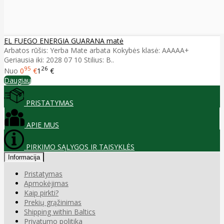
EL FUEGO ENERGIA GUARANA matė
Arbatos rūšis: Yerba Mate arbata Kokybės klasė: AAAAA+
Geriausia iki: 2028 07 10 Stilius: B..
95
26
Nuo
0
€
1
€
Daugiau
PRISTATYMAS
APIE MUS
PIRKIMO SĄLYGOS IR TAISYKLĖS
Informacija
Pristatymas
Apmokėjimas
Kaip pirkti?
Prekių grąžinimas
Shipping within Baltics
Privatumo politika