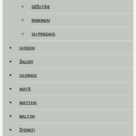
DĖŽUTĖJE
RINKINIAI
SU PRIEDAIS
JUODOJI
ŽALIOJI
ULONGO
MATĖ
MATCHA
BALTOJI
ŽYDINTI