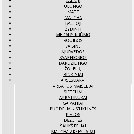
ŽALIOJI
ULONGO
MATĖ
MATCHA
BALTOJI
ŽYDINTI
MEDAUS KRŪMO
ROOIBOS
VAISINĖ
AJURVEDOS
KVAPNIOSIOS
DARDŽILINGO
ŽOLELIŲ
RINKINIAI
AKSESUARAI
ARBATOS MAIŠELIAI
SIETELIAI
ARBATINUKAI
GAIVANIAI
PUODELIAI / STIKLINĖS
PIALOS
DĖŽUTĖS
ŠAUKŠTELIAI
MATCHA AKSESUARAI