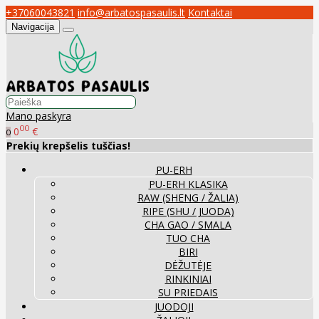
+37060043821
info@arbatospasaulis.lt
Kontaktai
Navigacija
Mano paskyra
00
0
€
0
Prekių krepšelis tuščias!
PU-ERH
PU-ERH KLASIKA
RAW (SHENG / ŽALIA)
RIPE (SHU / JUODA)
CHA GAO / SMALA
TUO CHA
BIRI
DĖŽUTĖJE
RINKINIAI
SU PRIEDAIS
JUODOJI