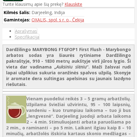
Turite klausimų apie šią prekę?
Klauskite
Kilmės šalis:
Darjeeling, Indija
Gamintojas:
OXALIS, spol. s r. o., Čekija
Aprašymas
Specifikacija
Dardžilingo MARYBONG FTGFOP1 First Flush
-
Marybongo
arbatos sodas yra šiaurės rytiniame Dardžilingo
pakraštyje, 910 - 1830 metrų aukštyje virš jūros lygio. Ši
vieta dar vadinama „
Auksiniu slėniu
“. Maži žalsvai rudi
lapai užplikius sukuria oranžinės spalvos užpilą. Skonyje
ir aromate dera sultingas apelsinas su jaunais lazdyno
riešutais.
Vienam puodeliui reikės 3 – 5 gramų arbatžolių.
Užpilama šviežiai užvirintu, 95 – 100 laipsnių,
vandeniu – kuo trumpiau laikoma – tuo ji bus
„lengvesnė“. Darjeeling juodoji arbata laikoma
2 – 4 min. Stimuliuojanti arbata paruošiama po
2 min., o raminanti – po 5 min. Laikant ilgiau kaip 8 – 10
minučių, arbatžolės išskiria kartaus skonio medžiagas –