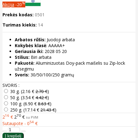
%
Akcija
-20
Prekės kodas:
0501
Turimas kiekis:
14
Arbatos rūšis:
Juodoji arbata
Kokybės klasė
: AAAAA+
Geriausia iki:
2028 05 20
Stilius:
Biri arbata
Pakuotė:
Aliuminizuotas Doy-pack maišelis su Zip-lock
užsegimu
Svoris:
30/50/100/250 gramų
SVORIS :
30 g. (
2.16 €
2.70 €
)
50 g. (
3.54 €
4.42 €
)
100 g. (
6.90 €
8.63 €
)
250 g. (
17.14 €
21.43 €
)
16
70
2
€
2
€
su PVM
54
Sutaupote - 0
€