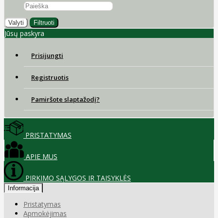
Valyti
Filtruoti
Jūsų paskyra
Prisijungti
Registruotis
Pamiršote slaptažodį?
PRISTATYMAS
APIE MUS
PIRKIMO SĄLYGOS IR TAISYKLĖS
Informacija
Pristatymas
Apmokėjimas