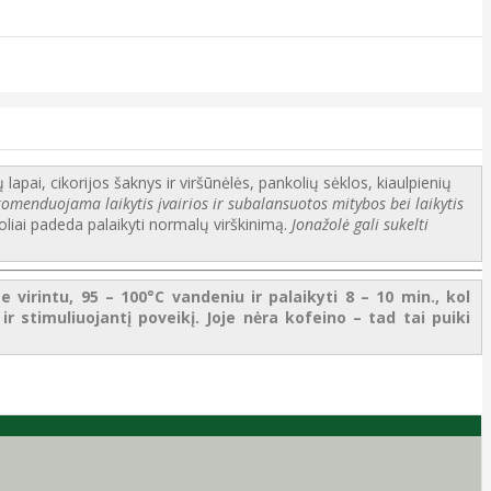
 lapai, cikorijos šaknys ir viršūnėlės, pankolių sėklos, kiaulpienių
komenduojama laikytis įvairios ir subalansuotos mitybos bei laikytis
oliai padeda palaikyti normalų virškinimą.
Jonažolė gali sukelti
 virintu, 95 – 100°C vandeniu ir palaikyti 8 – 10 min., kol
 ir stimuliuojantį poveikį. Joje nėra kofeino – tad tai puiki