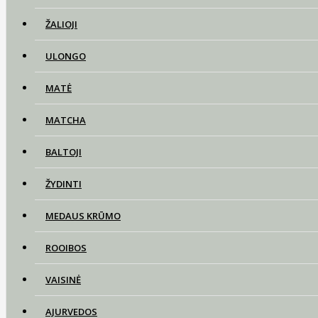
ŽALIOJI
ULONGO
MATĖ
MATCHA
BALTOJI
ŽYDINTI
MEDAUS KRŪMO
ROOIBOS
VAISINĖ
AJURVEDOS