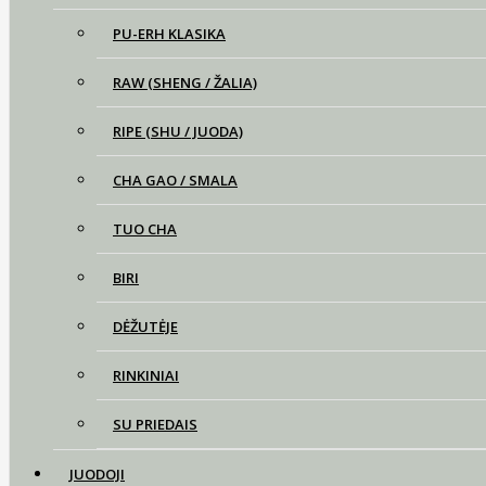
PU-ERH KLASIKA
RAW (SHENG / ŽALIA)
RIPE (SHU / JUODA)
CHA GAO / SMALA
TUO CHA
BIRI
DĖŽUTĖJE
RINKINIAI
SU PRIEDAIS
JUODOJI