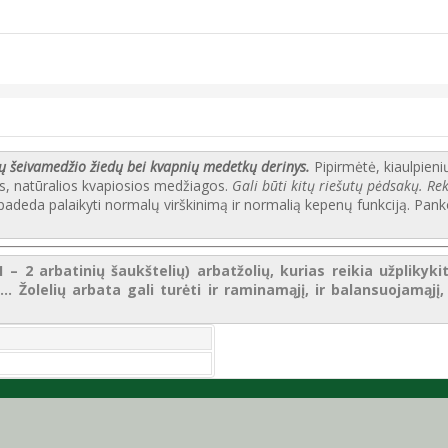
ų šeivamedžio žiedų bei kvapnių medetkų derinys
.
Pipirmėtė, kiaulpienių
ės, natūralios kvapiosios medžiagos.
Gali būti kitų riešutų pėdsakų. Re
 padeda palaikyti normalų virškinimą ir normalią kepenų funkciją. Pank
 2 arbatinių šaukštelių) arbatžolių, kurias reikia užplikykite
..
Žolelių arbata gali turėti ir raminamąjį, ir balansuojamąjį,