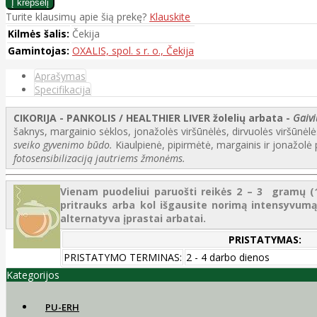
Turite klausimų apie šią prekę?
Klauskite
Kilmės šalis:
Čekija
Gamintojas:
OXALIS, spol. s r. o., Čekija
Aprašymas
Specifikacija
CIKORIJA - PANKOLIS / HEALTHIER LIVER žolelių arbata -
Gaivi
šaknys, margainio sėklos, jonažolės viršūnėlės, dirvuolės viršūnėl
sveiko gyvenimo būdo.
Kiaulpienė, pipirmėtė, margainis ir jonažolė
fotosensibilizaciją jautriems žmonėms.
Vienam puodeliui paruošti reikės 2 – 3 gramų (1 –
pritrauks arba kol išgausite norimą intensyvumą.
alternatyva įprastai arbatai.
PRISTATYMAS:
PRISTATYMO TERMINAS:
2 - 4 darbo dienos
Kategorijos
PU-ERH