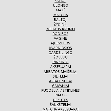
ŽALIOJI
ULONGO
MATĖ
MATCHA
BALTOJI
ŽYDINTI
MEDAUS KRŪMO
ROOIBOS
VAISINĖ
AJURVEDOS
KVAPNIOSIOS
DARDŽILINGO
ŽOLELIŲ
RINKINIAI
AKSESUARAI
ARBATOS MAIŠELIAI
SIETELIAI
ARBATINUKAI
GAIVANIAI
PUODELIAI / STIKLINĖS
PIALOS
DĖŽUTĖS
ŠAUKŠTELIAI
MATCHA AKSESUARAI