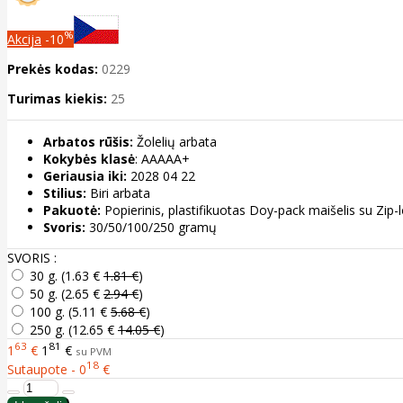
%
Akcija
-10
Prekės kodas:
0229
Turimas kiekis:
25
Arbatos rūšis:
Žolelių arbata
Kokybės klasė
: AAAAA+
Geriausia iki:
2028 04 22
Stilius:
Biri arbata
Pakuotė:
Popierinis, plastifikuotas Doy-pack maišelis su Zip
Svoris:
30/50/100/250 gramų
SVORIS :
30 g. (
1.63 €
1.81 €
)
50 g. (
2.65 €
2.94 €
)
100 g. (
5.11 €
5.68 €
)
250 g. (
12.65 €
14.05 €
)
63
81
1
€
1
€
su PVM
18
Sutaupote - 0
€