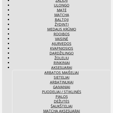
ŽALIOJI
ULONGO
MATĖ
MATCHA
BALTOJI
ŽYDINTI
MEDAUS KRŪMO
ROOIBOS
VAISINĖ
AJURVEDOS
KVAPNIOSIOS
DARDŽILINGO
ŽOLELIŲ
RINKINIAI
AKSESUARAI
ARBATOS MAIŠELIAI
SIETELIAI
ARBATINUKAI
GAIVANIAI
PUODELIAI / STIKLINĖS
PIALOS
DĖŽUTĖS
ŠAUKŠTELIAI
MATCHA AKSESUARAI