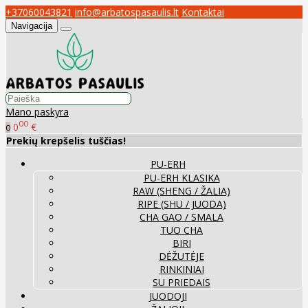
+37060043821
info@arbatospasaulis.lt
Kontaktai
Navigacija
Mano paskyra
00
0
€
0
Prekių krepšelis tuščias!
PU-ERH
PU-ERH KLASIKA
RAW (SHENG / ŽALIA)
RIPE (SHU / JUODA)
CHA GAO / SMALA
TUO CHA
BIRI
DĖŽUTĖJE
RINKINIAI
SU PRIEDAIS
JUODOJI