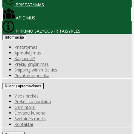
PRISTATYMAS
APIE MUS
PIRKIMO SĄLYGOS IR TAISYKLĖS
Informacija
Pristatymas
Apmokėjimas
Kaip pirkti?
Prekių grąžinimas
Shipping within Baltics
Privatumo politika
Klientų aptarnavimas
Visos prekės
Prekės su nuolaida
Gamintojai
Dovanų kuponai
Svetainės medis
Kontaktai