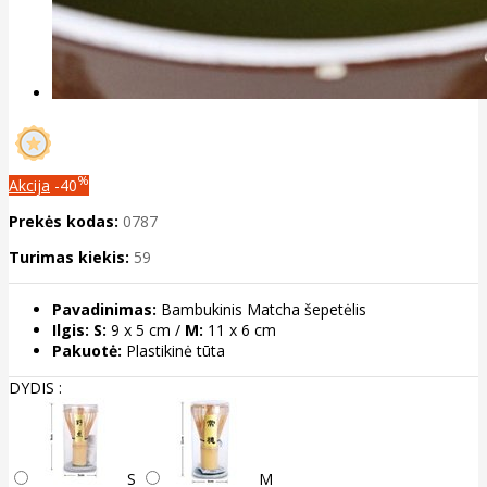
%
Akcija
-40
Prekės kodas:
0787
Turimas kiekis:
59
Pavadinimas:
Bambukinis Matcha šepetėlis
Ilgis:
S:
9 x 5 cm /
M:
11 x 6 cm
Pakuotė:
Plastikinė tūta
DYDIS :
S
M