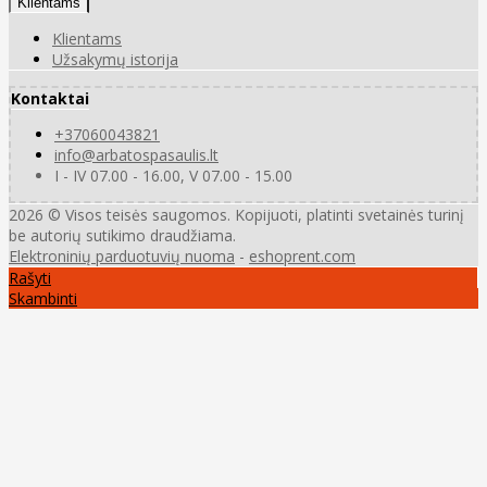
Klientams
Klientams
Užsakymų istorija
Kontaktai
+37060043821
info@arbatospasaulis.lt
I - IV 07.00 - 16.00, V 07.00 - 15.00
2026 © Visos teisės saugomos. Kopijuoti, platinti svetainės turinį
be autorių sutikimo draudžiama.
Elektroninių parduotuvių nuoma
-
eshoprent.com
Rašyti
Skambinti