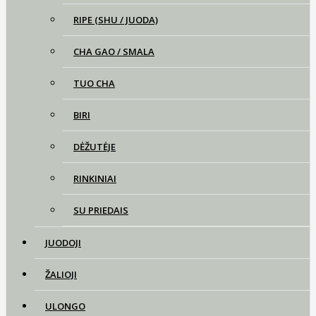
RIPE (SHU / JUODA)
CHA GAO / SMALA
TUO CHA
BIRI
DĖŽUTĖJE
RINKINIAI
SU PRIEDAIS
JUODOJI
ŽALIOJI
ULONGO