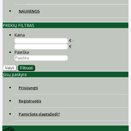
NAUJIENOS
PREKIŲ FILTRAS
Kaina
€ -
€
Paieška
Valyti
Filtruoti
Jūsų paskyra
Prisijungti
Registruotis
Pamiršote slaptažodį?