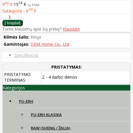
44
74
9
€
15
€
su PVM
30
Sutaupote - 6
€
Turite klausimų apie šią prekę?
Klauskite
Kilmės šalis:
Kinija
Gamintojas:
OEM Home Co., Ltd
Specifikacija
PRISTATYMAS:
PRISTATYMO
2 - 4 darbo dienos
TERMINAS:
Kategorijos
PU-ERH
PU-ERH KLASIKA
RAW (SHENG / ŽALIA)