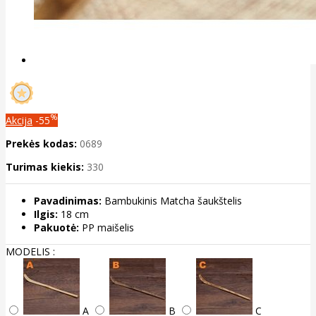
%
Akcija
-55
Prekės kodas:
0689
Turimas kiekis:
330
Pavadinimas:
Bambukinis Matcha šaukštelis
Ilgis:
18 cm
Pakuotė:
PP maišelis
MODELIS :
A
B
C