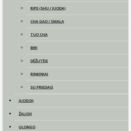
RIPE (SHU / JUODA)
CHA GAO / SMALA
TUO CHA
BIRI
DĖŽUTĖJE
RINKINIAI
SU PRIEDAIS
JUODOJI
ŽALIOJI
ULONGO