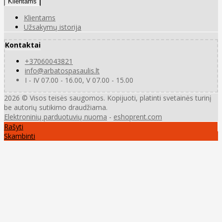
Klientams
Klientams
Užsakymų istorija
Kontaktai
+37060043821
info@arbatospasaulis.lt
I - IV 07.00 - 16.00, V 07.00 - 15.00
2026 © Visos teisės saugomos. Kopijuoti, platinti svetainės turinį
be autorių sutikimo draudžiama.
Elektroninių parduotuvių nuoma
-
eshoprent.com
Rašyti
Skambinti