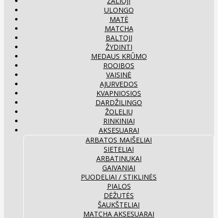
ŽALIOJI
ULONGO
MATĖ
MATCHA
BALTOJI
ŽYDINTI
MEDAUS KRŪMO
ROOIBOS
VAISINĖ
AJURVEDOS
KVAPNIOSIOS
DARDŽILINGO
ŽOLELIŲ
RINKINIAI
AKSESUARAI
ARBATOS MAIŠELIAI
SIETELIAI
ARBATINUKAI
GAIVANIAI
PUODELIAI / STIKLINĖS
PIALOS
DĖŽUTĖS
ŠAUKŠTELIAI
MATCHA AKSESUARAI