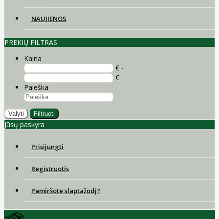
NAUJIENOS
PREKIŲ FILTRAS
Kaina
€ -
€
Paieška
Valyti
Filtruoti
Jūsų paskyra
Prisijungti
Registruotis
Pamiršote slaptažodį?