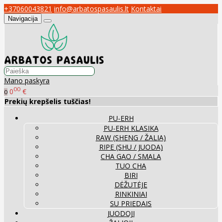
+37060043821
info@arbatospasaulis.lt
Kontaktai
Navigacija
Mano paskyra
00
0
€
0
Prekių krepšelis tuščias!
PU-ERH
PU-ERH KLASIKA
RAW (SHENG / ŽALIA)
RIPE (SHU / JUODA)
CHA GAO / SMALA
TUO CHA
BIRI
DĖŽUTĖJE
RINKINIAI
SU PRIEDAIS
JUODOJI