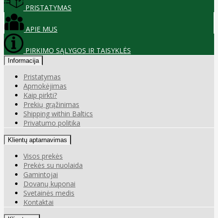
PRISTATYMAS
APIE MUS
PIRKIMO SĄLYGOS IR TAISYKLĖS
Informacija
Pristatymas
Apmokėjimas
Kaip pirkti?
Prekių grąžinimas
Shipping within Baltics
Privatumo politika
Klientų aptarnavimas
Visos prekės
Prekės su nuolaida
Gamintojai
Dovanų kuponai
Svetainės medis
Kontaktai