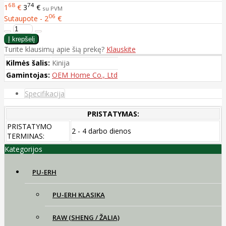
68
74
1
€
3
€
su PVM
06
Sutaupote - 2
€
Turite klausimų apie šią prekę?
Klauskite
Kilmės šalis:
Kinija
Gamintojas:
OEM Home Co., Ltd
Specifikacija
PRISTATYMAS:
PRISTATYMO
2 - 4 darbo dienos
TERMINAS:
Kategorijos
PU-ERH
PU-ERH KLASIKA
RAW (SHENG / ŽALIA)