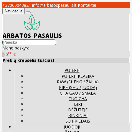
+37060043821
info@arbatospasaulis.lt
Kontaktai
Navigacija
Mano paskyra
00
0
€
0
Prekių krepšelis tuščias!
PU-ERH
PU-ERH KLASIKA
RAW (SHENG / ŽALIA)
RIPE (SHU / JUODA)
CHA GAO / SMALA
TUO CHA
BIRI
DĖŽUTĖJE
RINKINIAI
SU PRIEDAIS
JUODOJI