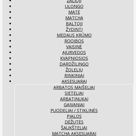
ŽALIOJI
ULONGO
MATĖ
MATCHA
BALTOJI
ŽYDINTI
MEDAUS KRŪMO
ROOIBOS
VAISINĖ
AJURVEDOS
KVAPNIOSIOS
DARDŽILINGO
ŽOLELIŲ
RINKINIAI
AKSESUARAI
ARBATOS MAIŠELIAI
SIETELIAI
ARBATINUKAI
GAIVANIAI
PUODELIAI / STIKLINĖS
PIALOS
DĖŽUTĖS
ŠAUKŠTELIAI
MATCHA AKSESUARAI