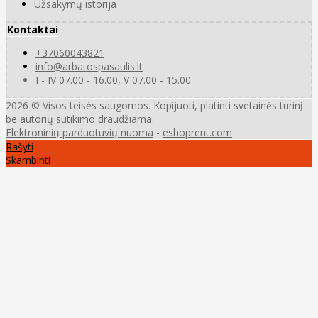
Užsakymų istorija
Kontaktai
+37060043821
info@arbatospasaulis.lt
I - IV 07.00 - 16.00, V 07.00 - 15.00
2026 © Visos teisės saugomos. Kopijuoti, platinti svetainės turinį
be autorių sutikimo draudžiama.
Elektroninių parduotuvių nuoma
-
eshoprent.com
Rašyti
Skambinti