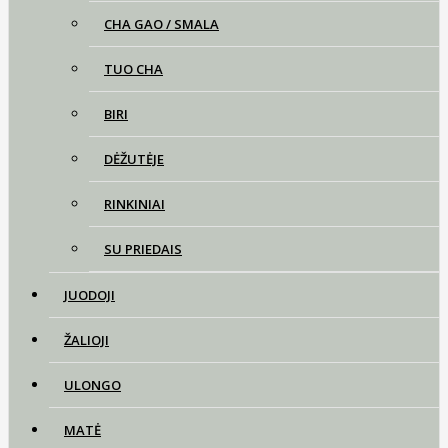
CHA GAO / SMALA
TUO CHA
BIRI
DĖŽUTĖJE
RINKINIAI
SU PRIEDAIS
JUODOJI
ŽALIOJI
ULONGO
MATĖ