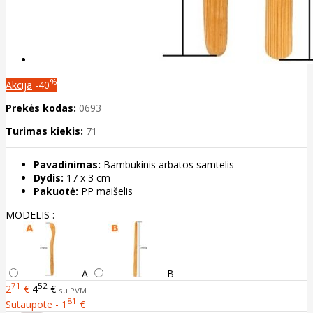
%
Akcija
-40
Prekės kodas:
0693
Turimas kiekis:
71
Pavadinimas:
Bambukinis arbatos samtelis
Dydis:
17 x 3 cm
Pakuotė:
PP maišelis
MODELIS :
A
B
71
52
2
€
4
€
su PVM
81
Sutaupote - 1
€