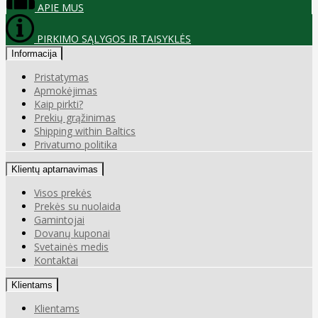
APIE MUS
PIRKIMO SĄLYGOS IR TAISYKLĖS
Informacija
Pristatymas
Apmokėjimas
Kaip pirkti?
Prekių grąžinimas
Shipping within Baltics
Privatumo politika
Klientų aptarnavimas
Visos prekės
Prekės su nuolaida
Gamintojai
Dovanų kuponai
Svetainės medis
Kontaktai
Klientams
Klientams