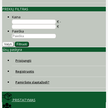
PREKIŲ FILTRAS
Kaina
€ -
€
Paieška
Valyti
Filtruoti
Jūsų paskyra
Prisijungti
Registruotis
Pamiršote slaptažodį?
PRISTATYMAS