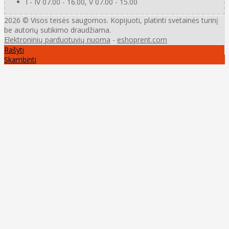
I - IV 07.00 - 16.00, V 07.00 - 15.00
2026 © Visos teisės saugomos. Kopijuoti, platinti svetainės turinį
be autorių sutikimo draudžiama.
Elektroninių parduotuvių nuoma
-
eshoprent.com
Rašyti
Skambinti