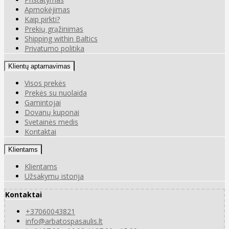
Apmokėjimas
Kaip pirkti?
Prekių grąžinimas
Shipping within Baltics
Privatumo politika
Klientų aptarnavimas
Visos prekės
Prekės su nuolaida
Gamintojai
Dovanų kuponai
Svetainės medis
Kontaktai
Klientams
Klientams
Užsakymų istorija
Kontaktai
+37060043821
info@arbatospasaulis.lt