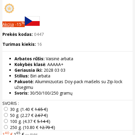
%
Akcija
-15
Prekės kodas:
0447
Turimas kiekis:
16
Arbatos rūšis:
Vaisinė arbata
Kokybės klasė
: AAAAA+
Geriausia iki:
2028 03 03
Stilius:
Biri arbata
Pakuotė:
Aliuminizuotas Doy-pack maišelis su Zip-lock
užsegimu
Svoris:
30/50/100/250 gramų
SVORIS :
30 g. (
1.40 €
1.65 €
)
50 g. (
2.27 €
2.67 €
)
100 g. (
4.37 €
5.14 €
)
250 g. (
10.80 €
12.70 €
)
40
65
1
€
1
€
su PVM