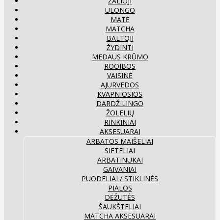
ŽALIOJI
ULONGO
MATĖ
MATCHA
BALTOJI
ŽYDINTI
MEDAUS KRŪMO
ROOIBOS
VAISINĖ
AJURVEDOS
KVAPNIOSIOS
DARDŽILINGO
ŽOLELIŲ
RINKINIAI
AKSESUARAI
ARBATOS MAIŠELIAI
SIETELIAI
ARBATINUKAI
GAIVANIAI
PUODELIAI / STIKLINĖS
PIALOS
DĖŽUTĖS
ŠAUKŠTELIAI
MATCHA AKSESUARAI