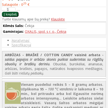
25
Sutaupote - 0
€
Turite klausimų apie šią prekę?
Klauskite
Kilmės šalis:
Čekija
Gamintojas:
OXALIS, spol. s r. o., Čekija
Aprašymas
Specifikacija
ARBŪZAS - BRAŠKĖ / COTTON CANDY vaisinė arbata
-
saldus papajos ir arbūzo skonis puikiai suderintas su rūgščių
obuolių ir braškių deriniu.
Obuoliai, burokėliai, ananasai,
arbūzas, braškės, papajos, natūralios kvapiosios medžiagos.
Gali būti riešutų pėdsakų.
Vienam puodeliui reikės 5 – 8 gramų arbatos.
Užplikoma 95 –
100 °C vandeniu
ir laikoma 8 – 10
min., kol pritrauks arba kol išgausite norimą
arbatos intensyvumą... Leiskite arbatos sielai
atsiskleisti.
Vasarą šaltos arbatos mėgėjai
vaisinę arbatą geria šaltą. Galite paskaninti medumi ar