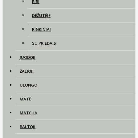
BIRI
DĖŽUTĖJE
RINKINIAI
SU PRIEDAIS
JUODOJI
ŽALIOJI
ULONGO
MATĖ
MATCHA
BALTOJI