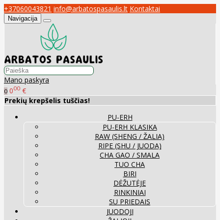
+37060043821
info@arbatospasaulis.lt
Kontaktai
Navigacija
Mano paskyra
00
0
€
0
Prekių krepšelis tuščias!
PU-ERH
PU-ERH KLASIKA
RAW (SHENG / ŽALIA)
RIPE (SHU / JUODA)
CHA GAO / SMALA
TUO CHA
BIRI
DĖŽUTĖJE
RINKINIAI
SU PRIEDAIS
JUODOJI