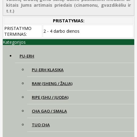
kitais Jums artimais priedais (cinamonu, gvazdikėliu ir
t.t.)
PRISTATYMAS:
PRISTATYMO
2 - 4 darbo dienos
TERMINAS:
Kategorijos
PU-ERH
PU-ERH KLASIKA
RAW (SHENG / ŽALIA)
RIPE (SHU / JUODA)
CHA GAO / SMALA
TUO CHA