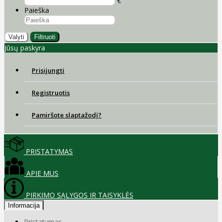
€
Paieška
Valyti
Filtruoti
Jūsų paskyra
Prisijungti
Registruotis
Pamiršote slaptažodį?
PRISTATYMAS
APIE MUS
PIRKIMO SĄLYGOS IR TAISYKLĖS
Informacija
Pristatymas