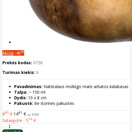
%
Akcija
-40
Prekės kodas:
0736
Turimas kiekis:
6
Pavadinimas:
Natūralaus moliūgo matė arbatos kalabasas
Talpa:
~ 150 ml
Dydis:
10 x 8 cm
Pakuotė:
Be išorinės pakuotės
65
41
8
€
14
€
su PVM
76
Sutaupote - 5
€