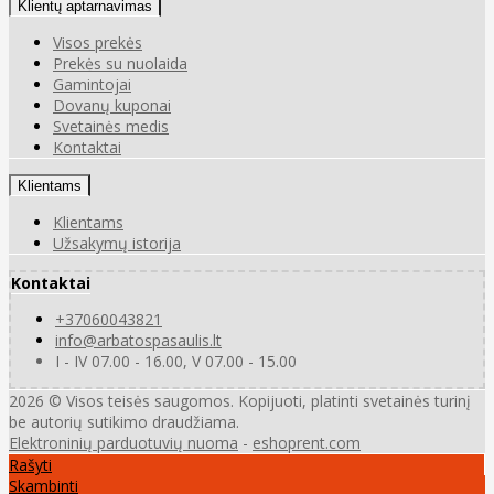
Klientų aptarnavimas
Visos prekės
Prekės su nuolaida
Gamintojai
Dovanų kuponai
Svetainės medis
Kontaktai
Klientams
Klientams
Užsakymų istorija
Kontaktai
+37060043821
info@arbatospasaulis.lt
I - IV 07.00 - 16.00, V 07.00 - 15.00
2026 © Visos teisės saugomos. Kopijuoti, platinti svetainės turinį
be autorių sutikimo draudžiama.
Elektroninių parduotuvių nuoma
-
eshoprent.com
Rašyti
Skambinti