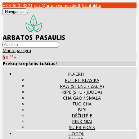
+37060043821
info@arbatospasaulis.lt
Kontaktai
Navigacija
Mano paskyra
00
0
€
0
Prekių krepšelis tuščias!
PU-ERH
PU-ERH KLASIKA
RAW (SHENG / ŽALIA)
RIPE (SHU / JUODA)
CHA GAO / SMALA
TUO CHA
BIRI
DĖŽUTĖJE
RINKINIAI
SU PRIEDAIS
JUODOJI