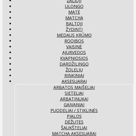
ŽALIOJI
ULONGO
MATĖ
MATCHA
BALTOJI
ŽYDINTI
MEDAUS KRŪMO
ROOIBOS
VAISINĖ
AJURVEDOS
KVAPNIOSIOS
DARDŽILINGO
ŽOLELIŲ
RINKINIAI
AKSESUARAI
ARBATOS MAIŠELIAI
SIETELIAI
ARBATINUKAI
GAIVANIAI
PUODELIAI / STIKLINĖS
PIALOS
DĖŽUTĖS
ŠAUKŠTELIAI
MATCHA AKSESUARAI