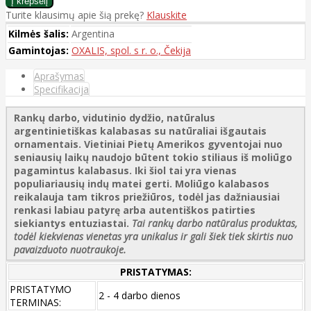
Turite klausimų apie šią prekę?
Klauskite
Kilmės šalis:
Argentina
Gamintojas:
OXALIS, spol. s r. o., Čekija
Aprašymas
Specifikacija
Rankų darbo, vidutinio dydžio, natūralus
argentinietiškas kalabasas su natūraliai išgautais
ornamentais. Vietiniai Pietų Amerikos gyventojai nuo
seniausių laikų naudojo būtent tokio stiliaus iš moliūgo
pagamintus kalabasus. Iki šiol tai yra vienas
populiariausių indų matei gerti. Moliūgo kalabasos
reikalauja tam tikros priežiūros, todėl jas dažniausiai
renkasi labiau patyrę arba autentiškos patirties
siekiantys entuziastai.
Tai rankų darbo natūralus produktas,
todėl kiekvienas vienetas yra unikalus ir gali šiek tiek skirtis nuo
pavaizduoto nuotraukoje.
PRISTATYMAS:
PRISTATYMO
2 - 4 darbo dienos
TERMINAS: