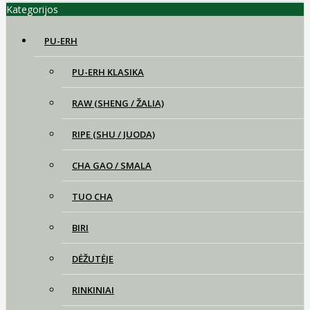
Kategorijos
PU-ERH
PU-ERH KLASIKA
RAW (SHENG / ŽALIA)
RIPE (SHU / JUODA)
CHA GAO / SMALA
TUO CHA
BIRI
DĖŽUTĖJE
RINKINIAI