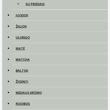
SU PRIEDAIS
JUODOJI
ŽALIOJI
ULONGO
MATĖ
MATCHA
BALTOJI
ŽYDINTI
MEDAUS KRŪMO
ROOIBOS