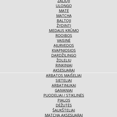
ŽALIOJI
ULONGO
MATĖ
MATCHA
BALTOJI
ŽYDINTI
MEDAUS KRŪMO
ROOIBOS
VAISINĖ
AJURVEDOS
KVAPNIOSIOS
DARDŽILINGO
ŽOLELIŲ
RINKINIAI
AKSESUARAI
ARBATOS MAIŠELIAI
SIETELIAI
ARBATINUKAI
GAIVANIAI
PUODELIAI / STIKLINĖS
PIALOS
DĖŽUTĖS
ŠAUKŠTELIAI
MATCHA AKSESUARAI