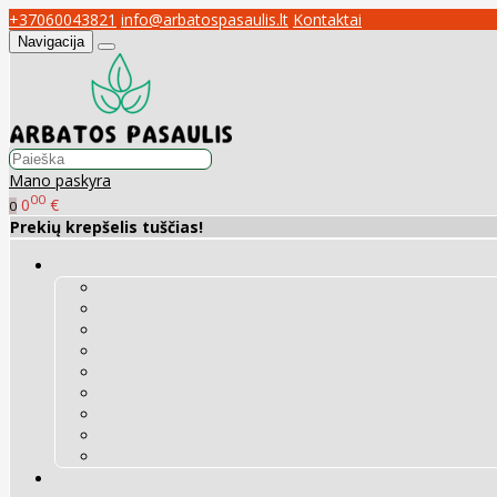
+37060043821
info@arbatospasaulis.lt
Kontaktai
Navigacija
Mano paskyra
00
0
€
0
Prekių krepšelis tuščias!